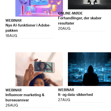
ONLINE-MØDE
Forhandlinger, der skaber
WEBINAR
resultater
Nye AI-funktioner i Adobe-
20
AUG
pakken
18
AUG
WEBINAR
WEBINAR
It- og data-sikkerhed
Influencer marketing &
27
AUG
bureauansvar
26
AUG