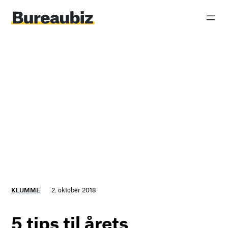
Spring
til
indhold
KLUMME
2. oktober 2018
5 tips til årets