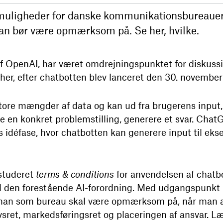
muligheder for danske kommunikationsbureauer,
an bør være opmærksom på. Se her, hvilke.
af OpenAI, har været omdrejningspunktet for diskus
her, efter chatbotten blev lanceret den 30. novembe
tore mængder af data og kan ud fra brugerens input
øse en konkret problemstilling, generere et svar. Cha
us idéfase, hvor chatbotten kan generere input til ek
studeret
terms & conditions
for anvendelsen af chat
il den forestående AI-forordning. Med udgangspunkt i 
m man som bureau skal være opmærksom på, når man
sret, markedsføringsret og placeringen af ansvar. L