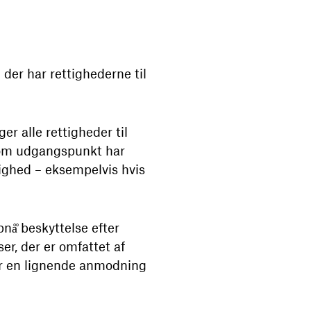
der har rettighederne til
r alle rettigheder til
 som udgangspunkt har
lighed – eksempelvis hvis
nå̊ beskyttelse efter
r, der er omfattet af
ller en lignende anmodning