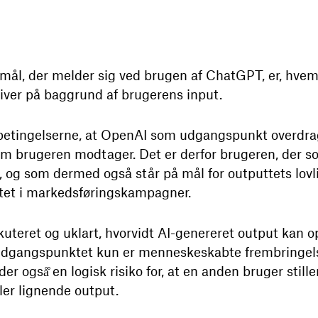
smål, der melder sig ved brugen af ChatGPT, er, hvem 
giver på baggrund af brugerens input.
betingelserne, at OpenAI som udgangspunkt overdrage
r som brugeren modtager. Det er derfor brugeren, der
t, og som dermed også står på mål for outputtets lov
tet i markedsføringskampagner.
kuteret og uklart, hvorvidt AI-genereret output kan op
 udgangspunktet kun er menneskeskabte frembringelse
er også̊ en logisk risiko for, at en anden bruger sti
ler lignende output.