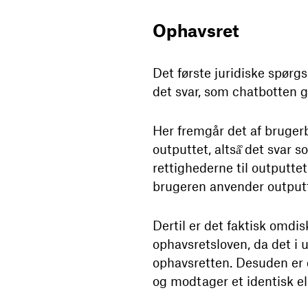
Ophavsret
Det første juridiske spørg
det svar, som chatbotten 
Her fremgår det af bruger
outputtet, altså̊ det sva
rettighederne til outputte
brugeren anvender output
Dertil er det faktisk omdis
ophavsretsloven, da det i
ophavsretten. Desuden er d
og modtager et identisk el