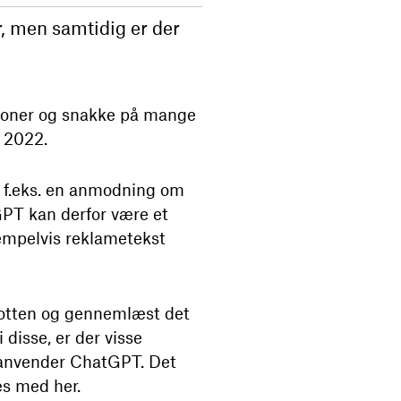
 men samtidig er der
sioner og snakke på mange
r 2022.
, f.eks. en anmodning om
tGPT kan derfor være et
sempelvis reklametekst
botten og gennemlæst det
disse, er der visse
 anvender ChatGPT. Det
æs med her.