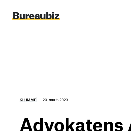
Spring
til
indhold
KLUMME
20. marts 2023
Advokatens A