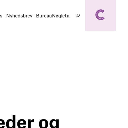
creativeclub.d
k
s
Nyhedsbrev
BureauNøgletal
Søg
eder og