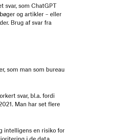
det svar, som ChatGPT
øger og artikler – eller
er. Brug af svar fra
ger, som man som bureau
kert svar, bl.a. fordi
021. Man har set flere
ntelligens en risiko for
ioritering i de data,