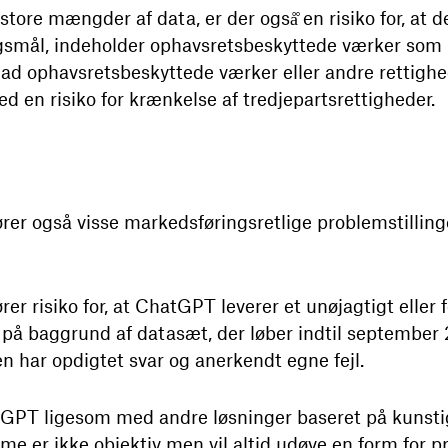
ore mængder af data, er der også̊ en risiko for, at 
rgsmål, indeholder ophavsretsbeskyttede værker som b
 ad ophavsretsbeskyttede værker eller andre rettighed
en risiko for krænkelse af tredjepartsrettigheder.
er også visse markedsføringsretlige problemstillin
risiko for, at ChatGPT leverer et unøjagtigt eller for
på baggrund af datasæt, der løber indtil september 2
n har opdigtet svar og anerkendt egne fejl.
GPT ligesom med andre løsninger baseret på kunstig i
tme er ikke objektiv men vil altid udøve en form for pr