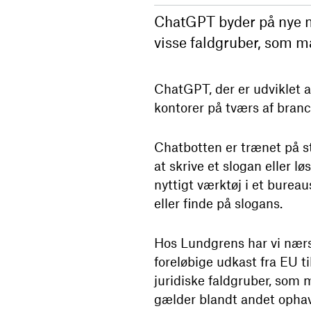
ChatGPT byder på nye 
visse faldgruber, som m
ChatGPT, der er udviklet 
kontorer på tværs af branc
Chatbotten er trænet på s
at skrive et slogan eller l
nyttigt værktøj i et burea
eller finde på slogans.
Hos Lundgrens har vi nær
foreløbige udkast fra EU t
juridiske faldgruber, so
gælder blandt andet ophav