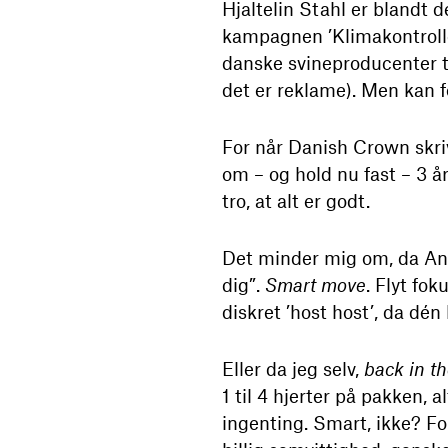
Hjaltelin Stahl er blandt
kampagnen ’Klimakontroller
danske svineproducenter ti
det er reklame). Men kan
For når Danish Crown skrive
om – og hold nu fast – 3 år
tro, at alt er godt.
Det minder mig om, da Ano
dig”.
Smart move
. Flyt fo
diskret ’host host’, da dé
Eller da jeg selv,
back in t
1 til 4 hjerter på pakken, a
ingenting. Smart, ikke? F