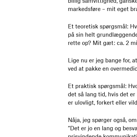
billig samvittighed, ganske
markedsføre – mit eget bra
Et teoretisk spørgsmål: H
på sin helt grundlæggende 
rette op? Mit gæt: ca. 2 mi
Lige nu er jeg bange for, a
ved at pakke en overmedi
Et praktisk spørgsmål: Hvo
det så lang tid, hvis det er
er ulovligt, forkert eller v
Nåja, jeg spørger også, om
“Det er jo en lang og bes
prisvindende kommunikatio