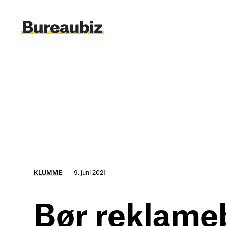
Spring
til
indhold
KLUMME
9. juni 2021
Bør reklameb