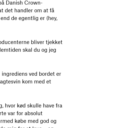
t på Danish Crown-
at det handler om at få
end de egentlig er (hey,
roducenterne bliver tjekket
llemtiden skal du og jeg
ingrediens ved bordet er
 slagtesvin kom med et
, hvor kød skulle have fra
rte var for absolut
dermed købe med god og