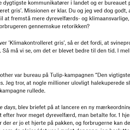
 de dygtigste kommunikatører i landet og er bureaue
et gris’. Missionen er klar. Du og jeg ved dog godt, 
l at fremstå mere dyrevelfærds- og klimaansvarlige, 
 forbrugeren gennemskue retorikken?
r ’Klimakontrolleret gris’, så er det fordi, at svinep
. Så må vi se, om det er blevet bedre til den tid. I me
ther var bureau på Tulip-kampagnen “Den vigtigste 
kus. Jeg tror, at nogle millioner ulovligt halekuperede
n kampagne rullede.
he days
, blev briefet på at lancere en ny mærkeordning
lt efter hvor meget dyrevelfærd, man betalte for. 1 hje
or der
er
jo et hjerte på pakken, og forbrugerne kan 