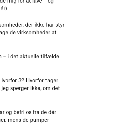
de mig for at lave – og
dér).
omheder, der ikke har styr
tage de virksomheder at
– i det aktuelle tilfælde
Hvorfor 3? Hvorfor tager
og jeg spørger ikke, om det
 og befri os fra de dér
nger, mens de pumper