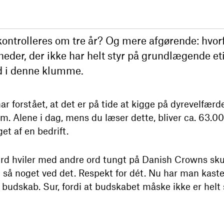
 kontrolleres om tre år? Og mere afgørende: hvorf
eder, der ikke har helt styr på grundlægende e
 i denne klumme.
 forstået, at det er på tide at kigge på dyrevelfærden
m. Alene i dag, mens du læser dette, bliver ca. 63.00
t af en bedrift.
rd hviler med andre ord tungt på Danish Crowns skul
så noget ved det. Respekt for dét. Nu har man kaste
budskab. Sur, fordi at budskabet måske ikke er helt