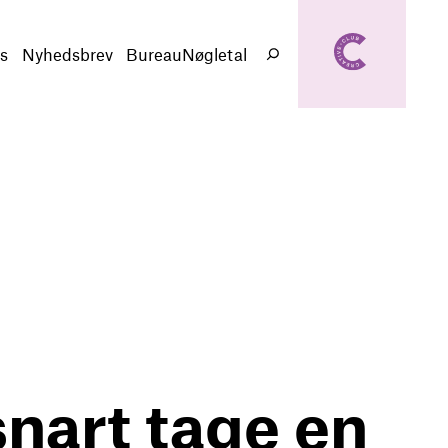
creativeclub.d
k
s
Nyhedsbrev
BureauNøgletal
Søg
nart tage en