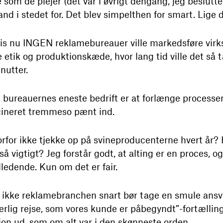
 som de plejer (det var i øvrigt dengang, jeg beslutte
nd i stedet for. Det blev simpelthen for smart. Lige 
vis nu INGEN reklamebureauer ville markedsføre virks
etik og produktionskæde, hvor lang tid ville det så 
nutter.
t bureauernes eneste bedrift er at forlænge processen 
cineret tremmeso pænt ind.
rfor ikke tjekke op på svineproducenterne hvert år? 
 så vigtigt? Jeg forstår godt, at alting er en proces, 
ildledende. Kun om det er fair.
 ikke reklamebranchen snart bør tage en smule ansvar
værlig rejse, som vores kunde er påbegyndt”-fortælli
n ud, som om alt var i den skønneste orden.