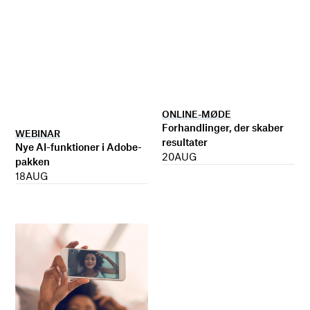
ONLINE-MØDE
Forhandlinger, der skaber
WEBINAR
resultater
Nye AI-funktioner i Adobe-
20
AUG
pakken
18
AUG