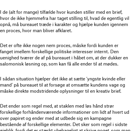
I de (alt for mange) tilfælde hvor kunden stiller med en brief,
hvor de ikke hjemmefra har taget stilling til, hvad de egentlig vil
opnå, må bureauet træde i karakter og hjælpe kunden igennem
en proces, hvor man bliver afklaret.
Det er ofte ikke nogen nem proces, måske fordi kunden er
fanget imellem forskellige politiske interesser internt. Den
uenighed tværer de af på bureauet i håbet om, at der dukker en
salomonisk løsning op, som kan få alle ender til at mødes.
I sådan situation hjælper det ikke at sætte ‘yngste kvinde eller
mand’ på bureauet til at forsøge at omsætte kundens vage og
måske direkte modstridende oplysninger til en kreativ brief.
Det ender som regel med, at staklen med løs hånd strør
forskellige forhåndenværende informationer om lidt af hvert ud
over papiret og ender med at udbede sig en kampagne
bestående af forskellige elementer. Det sker som regel i sidste
øjeblik, fordi det er stærkt ubehageligt at skrive noget, som man