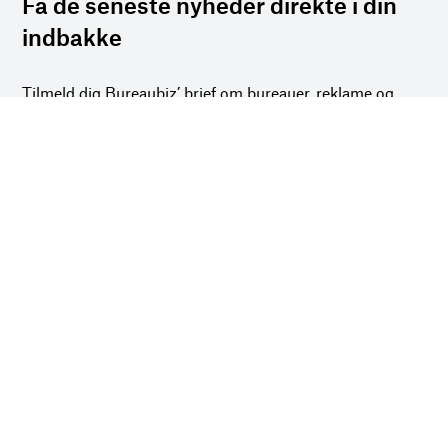
Få de seneste nyheder direkte i din
indbakke
Tilmeld dig Bureaubiz’ brief om bureauer, reklame og
marketing, og få samtidig information om nye job, navne,
kurser, konferencer, cases med mere.
Navn
*
Titel
*
E-mail
*