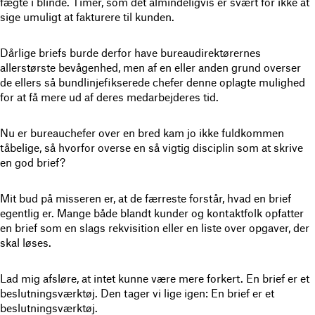
fægte i blinde. Timer, som det almindeligvis er svært for ikke at
sige umuligt at fakturere til kunden.
Dårlige briefs burde derfor have bureaudirektørernes
allerstørste bevågenhed, men af en eller anden grund overser
de ellers så bundlinjefikserede chefer denne oplagte mulighed
for at få mere ud af deres medarbejderes tid.
Nu er bureauchefer over en bred kam jo ikke fuldkommen
tåbelige, så hvorfor overse en så vigtig disciplin som at skrive
en god brief?
Mit bud på misseren er, at de færreste forstår, hvad en brief
egentlig er. Mange både blandt kunder og kontaktfolk opfatter
en brief som en slags rekvisition eller en liste over opgaver, der
skal løses.
Lad mig afsløre, at intet kunne være mere forkert. En brief er et
beslutningsværktøj. Den tager vi lige igen: En brief er et
beslutningsværktøj.