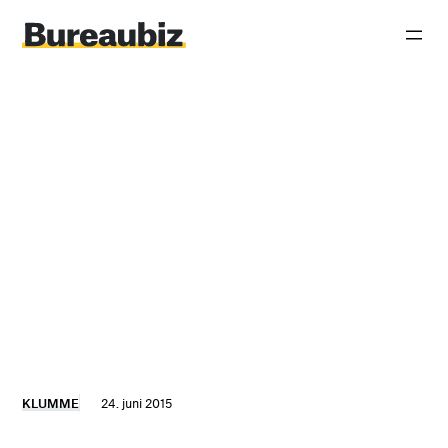
Spring
til
indhold
KLUMME
24. juni 2015