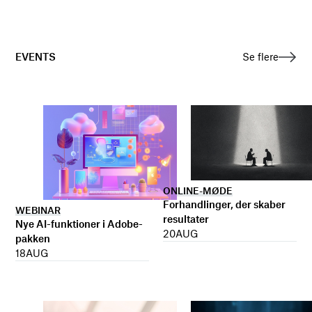
EVENTS
Se flere
ONLINE-MØDE
Forhandlinger, der skaber
WEBINAR
resultater
Nye AI-funktioner i Adobe-
20
AUG
pakken
18
AUG