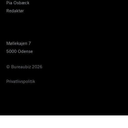
Pia Osbæck
Redaktør
24 27 32 38
pia@bureaubiz.dk
Møllekajen 7
5000 Odense
© Bureaubiz 2026
Privatlivspolitik