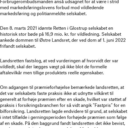
Forbrugerombudsmanden anså udsagnet for at være i strid
med markedsføringslovens forbud mod vildledende
markedsføring og politianmeldte selskabet.
Den 8. marts 2021 idømte Retten i Glostrup selskabet en
historisk stor bøde på 16,9 mio. kr. for vildledning. Selskabet
ankede dommen til Østre Landsret, der ved dom af 1. juni 2022
frifandt selskabet.
Landsretten fastslog, at ved vurderingen af hvorvidt der var
vildledt, skal der lægges vægt på ikke blot de formelle
aftalevilkår men tillige produktets reelle egenskaber.
Om adgangen til præmieforhøjelse bemærkede landsretten, at
det var selskabets faste praksis ikke at udnytte vilkåret til
generelt at forhøje præmien efter en skade, hvilket var støttet af
praksis i forsikringsbranchen for så vidt angik ”Fastpris” for en
bilforsikring. Landsretten lagde endvidere til grund, at selskabet
i intet tilfælde i gerningsperioden forhøjede præmien som følge
af en skade. På den baggrund fandt landsretten det ikke bevist,