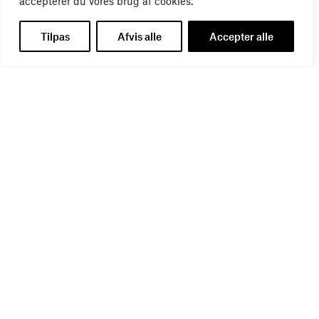
accepterer du vores brug af cookies.
Tilpas
Afvis alle
Accepter alle
Del denne artikel