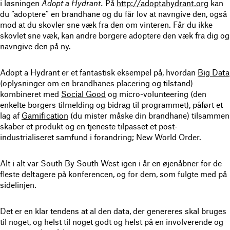
i løsningen
Adopt a Hydrant.
På
http://adoptahydrant.org
kan
du “adoptere” en brandhane og du får lov at navngive den, også
mod at du skovler sne væk fra den om vinteren. Får du ikke
skovlet sne væk, kan andre borgere adoptere den væk fra dig og
navngive den på ny.
Adopt a Hydrant er et fantastisk eksempel på, hvordan
Big Data
(oplysninger om en brandhanes placering og tilstand)
kombineret med
Social Good
og micro-volunteering (den
enkelte borgers tilmelding og bidrag til programmet), påført et
lag af
Gamification
(du mister måske din brandhane) tilsammen
skaber et produkt og en tjeneste tilpasset et post-
industrialiseret samfund i forandring; New World Order.
Alt i alt var South By South West igen i år en øjenåbner for de
fleste deltagere på konferencen, og for dem, som fulgte med på
sidelinjen.
Det er en klar tendens at al den data, der genereres skal bruges
til noget, og helst til noget godt og helst på en involverende og