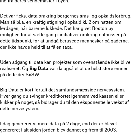
ind fra deres sendemaster i byen.
Det var f.eks. data omkring borgernes sms- og opkaldsforbrug.
Man så bl.a. en kraftig stigning i opkald kl. 2 om natten om
lørdagen, når barerne lukkede. Det har givet Boston by
mulighed for at sætte gang i initiativer omkring natbusser på
dette tidspunkt, for at undgå berusede mennesker på gaderne,
der ikke havde held til at få en taxa.
Uden adgang til data kan projekter som ovenstående ikke blive
realiseret. Og
Big Data
var da også et at de helst store emner
på dette års SxSW.
Big Data er kort fortalt det samfundsmæssige nervesystem.
Hver gang du svinger kreditkortet igennem ved kassen eller
klikker på noget, så bidrager du til den eksponentielle vækst af
dette nervesystem.
I dag genererer vi mere data på 2 dage, end der er blevet
genereret i alt siden jorden blev dannet og frem til 2003.