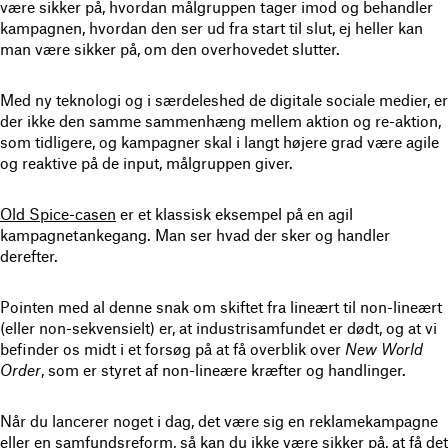
være sikker på, hvordan målgruppen tager imod og behandler
kampagnen, hvordan den ser ud fra start til slut, ej heller kan
man være sikker på, om den overhovedet slutter.
Med ny teknologi og i særdeleshed de digitale sociale medier, er
der ikke den samme sammenhæng mellem aktion og re-aktion,
som tidligere, og kampagner skal i langt højere grad være agile
og reaktive på de input, målgruppen giver.
Old Spice-casen
er et klassisk eksempel på en agil
kampagnetankegang. Man ser hvad der sker og handler
derefter.
Pointen med al denne snak om skiftet fra lineært til non-lineært
(eller non-sekvensielt) er, at industrisamfundet er dødt, og at vi
befinder os midt i et forsøg på at få overblik over
New World
Order
, som er styret af non-lineære kræfter og handlinger.
Når du lancerer noget i dag, det være sig en reklamekampagne
eller en samfundsreform, så kan du ikke være sikker på, at få det