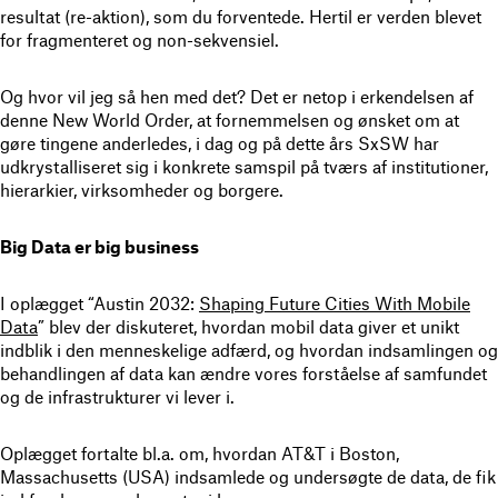
resultat (re-aktion), som du forventede. Hertil er verden blevet
for fragmenteret og non-sekvensiel.
Og hvor vil jeg så hen med det? Det er netop i erkendelsen af
denne New World Order, at fornemmelsen og ønsket om at
gøre tingene anderledes, i dag og på dette års SxSW har
udkrystalliseret sig i konkrete samspil på tværs af institutioner,
hierarkier, virksomheder og borgere.
Big Data er big business
I oplægget “Austin 2032:
Shaping Future Cities With Mobile
Data
” blev der diskuteret, hvordan mobil data giver et unikt
indblik i den menneskelige adfærd, og hvordan indsamlingen og
behandlingen af data kan ændre vores forståelse af samfundet
og de infrastrukturer vi lever i.
Oplægget fortalte bl.a. om, hvordan AT&T i Boston,
Massachusetts (USA) indsamlede og undersøgte de data, de fik