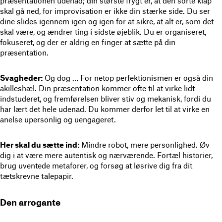
præsentationen udenad; din største frygt er, at den sorte klap
skal gå ned, for improvisation er ikke din stærke side. Du ser
dine slides igennem igen og igen for at sikre, at alt er, som det
skal være, og ændrer ting i sidste øjeblik. Du er organiseret,
fokuseret, og der er aldrig en finger at sætte på din
præsentation.
Svagheder:
Og dog … For netop perfektionismen er også din
akilleshæl. Din præsentation kommer ofte til at virke lidt
indstuderet, og fremførelsen bliver stiv og mekanisk, fordi du
har lært det hele udenad. Du kommer derfor let til at virke en
anelse upersonlig og uengageret.
Her skal du sætte ind:
Mindre robot, mere personlighed. Øv
dig i at være mere autentisk og nærværende. Fortæl historier,
brug uventede metaforer, og forsøg at løsrive dig fra dit
tætskrevne talepapir.
Den arrogante