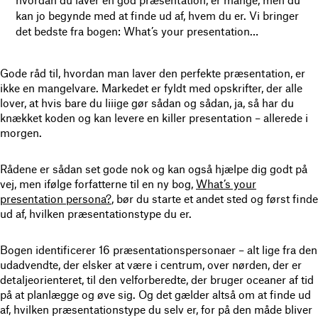
kan jo begynde med at finde ud af, hvem du er. Vi bringer
det bedste fra bogen: What’s your presentation…
Gode råd til, hvordan man laver den perfekte præsentation, er
ikke en mangelvare. Markedet er fyldt med opskrifter, der alle
lover, at hvis bare du liiige gør sådan og sådan, ja, så har du
knækket koden og kan levere en killer presentation – allerede i
morgen.
Rådene er sådan set gode nok og kan også hjælpe dig godt på
vej, men ifølge forfatterne til en ny bog,
What’s your
presentation persona?
, bør du starte et andet sted og først finde
ud af, hvilken præsentationstype du er.
Bogen identificerer 16 præsentationspersonaer – alt lige fra den
udadvendte, der elsker at være i centrum, over nørden, der er
detaljeorienteret, til den velforberedte, der bruger oceaner af tid
på at planlægge og øve sig. Og det gælder altså om at finde ud
af, hvilken præsentationstype du selv er, for på den måde bliver