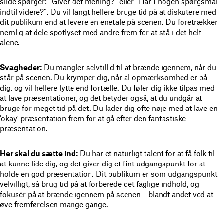
slide spørger: ”Giver det mening?” eller ”Har I nogen spørgsmål
indtil videre?”. Du vil langt hellere bruge tid på at diskutere med
dit publikum end at levere en enetale på scenen. Du foretrækker
nemlig at dele spotlyset med andre frem for at stå i det helt
alene.
Svagheder:
Du mangler selvtillid til at brænde igennem, når du
står på scenen. Du krymper dig, når al opmærksomhed er på
dig, og vil hellere lytte end fortælle. Du føler dig ikke tilpas med
at lave præsentationer, og det betyder også, at du undgår at
bruge for meget tid på det. Du lader dig ofte nøje med at lave en
’okay’ præsentation frem for at gå efter den fantastiske
præsentation.
Her skal du sætte ind:
Du har et naturligt talent for at få folk til
at kunne lide dig, og det giver dig et fint udgangspunkt for at
holde en god præsentation. Dit publikum er som udgangspunkt
velvilligt, så brug tid på at forberede det faglige indhold, og
fokusér på at brænde igennem på scenen – blandt andet ved at
øve fremførelsen mange gange.