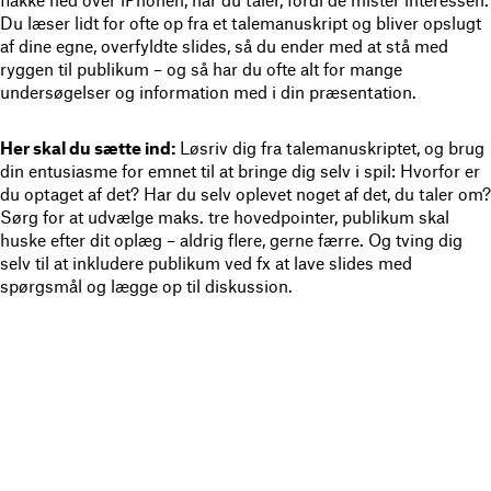
flakke ned over iPhonen, når du taler, fordi de mister interessen.
Du læser lidt for ofte op fra et talemanuskript og bliver opslugt
af dine egne, overfyldte slides, så du ender med at stå med
ryggen til publikum – og så har du ofte alt for mange
undersøgelser og information med i din præsentation.
Her skal du sætte ind:
Løsriv dig fra talemanuskriptet, og brug
din entusiasme for emnet til at bringe dig selv i spil: Hvorfor er
du optaget af det? Har du selv oplevet noget af det, du taler om?
Sørg for at udvælge maks. tre hovedpointer, publikum skal
huske efter dit oplæg – aldrig flere, gerne færre. Og tving dig
selv til at inkludere publikum ved fx at lave slides med
spørgsmål og lægge op til diskussion.