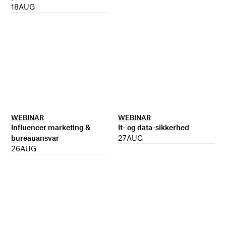
18
AUG
WEBINAR
WEBINAR
It- og data-sikkerhed
Influencer marketing &
27
AUG
bureauansvar
26
AUG