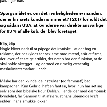
på«, siger han.”
Spørgsmålet er, om det i virkeligheden
er
manden,
der er firmaets kunde nummer ét? I 2017 forholdt det
sig sådan i USA, at kvinderne var direkte ansvarlige
for 83 % af alle køb, der blev foretaget.
Klip, klip
Nogle bliver nødt til at påpege det ironiske i, at der bag en
reklame, der beskyldes for sexisme mod mænd, står et firma,
der lever af at sælge artikler, der netop har den funktion, at de
skal holde skægget – og dermed en rimelig væsentlig
maskulinitetsmarkør – nede.
Måske har den kvindelige instruktør (og feminist!) bag
kampagnen, Kim Gehrig, haft en fantasi, hvori hun har set sig
selv som den bibelske figur Delilah. Hende, der med dæmonisk
kvindelist, får Samson til at afsløre, at hans ubændige kraft
sidder i hans smukke lokker.