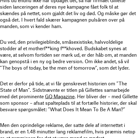
Hvis du endnu ikke har opdaget det, så har firmaet Gillette
siden lanceringen af deres nye kampagne fået folk til at
skændes på nettet, som gjaldt det liv og død. Og måske gør det
også det. I hvert fald skærer kampagnen pulsåren over på
manden, som vi kender ham.
Du ved, den privilegieblinde, småsexistiske, halvvoldelige
stodder af et motherf**king f**khoved. Budskabet synes at
være, at selvom fortiden ser mørk ud, er der håb om, at manden
kan genopstå i en ny og bedre version. Om ikke andet, så vil
”The boys of today, be the men of tomorrow”, som det lyder.
Det er derfor på tide, at vi får genskrevet historien om ”The
State of Man”. Sidstnævnte er titlen på Gillettes samarbejde
med det prominente
GQ Magazine
. Her bliver der – med Gillette
som sponsor – afsat spalteplads til at fortælle historier, der skal
besvare spørgsmålet: ”What Does It Mean To Be A Man?”
Men den oprindelige reklame, der satte dele af internettet i
brand, er en 1.48 minutter lang reklamefilm, hvis præmis netop
er, at præmissen for det at være mand er ændret.