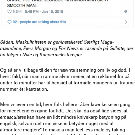
Sådan. Maskuliniteten er geninstalleret! Særligt Maga-
mændene, Piers Morgan og Fox News er rasende på Gillette, der
nu følger i Nike og Kaepernicks fodspor.
Og så er vi tilbage til den førnævnte stemning om liv og død. I
hvert fald, når man i ramme alvor mener, at en reklamefilm på
under to minutter har til hensigt at formidle mandens ur-traume
nummer ét: kastration.
Men vi lever i en tid, hvor folk hellere råber krænkelse én gang
for meget end én gang for lidt. Det skal da også lige siges, at
emasculates
kan have en lidt mindre knivskarp betydning på
engelsk, selvom det i sin essens betyder noget med at
afmontere magten:”To make a man
feel
less
male
by taking