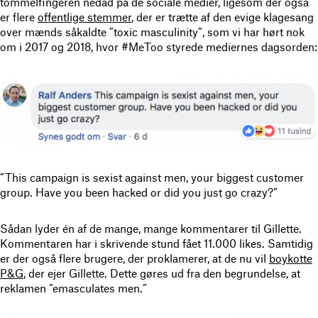
tommelfingeren nedad på de sociale medier, ligesom der også
er flere
offentlige stemmer
, der er trætte af den evige klagesang
over mænds såkaldte ”toxic masculinity”, som vi har hørt nok
om i 2017 og 2018, hvor #MeToo styrede mediernes dagsorden:
”This campaign is sexist against men, your biggest customer
group. Have you been hacked or did you just go crazy?”
Sådan lyder én af de mange, mange kommentarer til Gillette.
Kommentaren har i skrivende stund fået 11.000 likes. Samtidig
er der også flere brugere, der proklamerer, at de nu vil
boykotte
P&G
, der ejer Gillette. Dette gøres ud fra den begrundelse, at
reklamen ”emasculates men.”