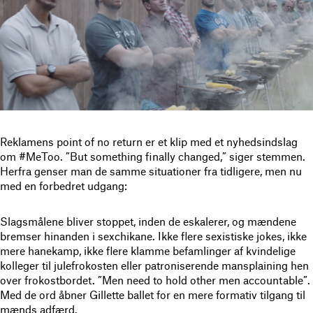
Reklamens point of no return er et klip med et nyhedsindslag
om #MeToo. ”But something finally changed,” siger stemmen.
Herfra genser man de samme situationer fra tidligere, men nu
med en forbedret udgang:
Slagsmålene bliver stoppet, inden de eskalerer, og mændene
bremser hinanden i sexchikane. Ikke flere sexistiske jokes, ikke
mere hanekamp, ikke flere klamme befamlinger af kvindelige
kolleger til julefrokosten eller patroniserende mansplaining hen
over frokostbordet. ”Men need to hold other men accountable”.
Med de ord åbner Gillette ballet for en mere formativ tilgang til
mænds adfærd.