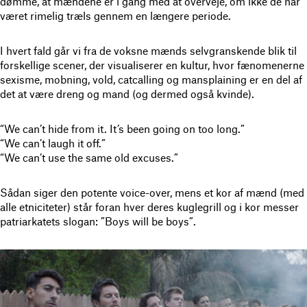
dømme, at mændene er i gang med at overveje, om ikke de har
været rimelig træls gennem en længere periode.
I hvert fald går vi fra de voksne mænds selvgranskende blik til
forskellige scener, der visualiserer en kultur, hvor fænomenerne
sexisme, mobning, vold, catcalling og mansplaining er en del af
det at være dreng og mand (og dermed også kvinde).
“We can’t hide from it. It’s been going on too long.”
“We can’t laugh it off.”
“We can’t use the same old excuses.”
Sådan siger den potente voice-over, mens et kor af mænd (med
alle etniciteter) står foran hver deres kuglegrill og i kor messer
patriarkatets slogan: ”Boys will be boys”.