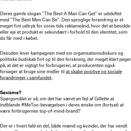
Deres gamle slogan ”The Best A Man Can Get” er udskiftet
med ”The Best Men Can Be”. Den sproglige forandring er et
meget fint udtryk for vores tids reklameånd, hvor det at besidde
eller eje et produkt er sekundært i forhold til den identitet, som
du får med i købet.
Desuden lever kampagnen med sin organisationsdiskurs og
politiske budskab fint op til den forskning, der meget klart peger
på, at det er vigtigt for forbrugeren, at producenten også
forsøger at bruge sine midler til
at skabe positive og sociale
forandringer i samfundet
.
Sexisme?
Spørgsmålet er så, om det har været en fejl af Gillette at
indblande #MeToo-bevægelsen i deres ønske om (fortsat) at
være forbrugernes top-of-mind-brand?
Der er i hvert fald en del, både mænd og kvinder, der har vendt