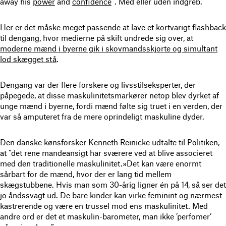
away his
power
and
confidence
”. Med eller uden indgreb.
Her er det måske meget passende at lave et kortvarigt flashback
til dengang, hvor medierne på skift undrede sig over, at
moderne mænd i byerne gik i skovmandsskjorte og simultant
lod skægget stå
.
Dengang var der flere forskere og livsstilseksperter, der
påpegede, at disse maskulinitetsmarkører netop blev dyrket af
unge mænd i byerne, fordi mænd følte sig truet i en verden, der
var så amputeret fra de mere oprindeligt maskuline dyder.
Den danske kønsforsker Kenneth Reinicke udtalte til Politiken,
at ”det rene mandeansigt har sværere ved at blive associeret
med den traditionelle maskulinitet.»Det kan være enormt
sårbart for de mænd, hvor der er lang tid mellem
skægstubbene. Hvis man som 30-årig ligner én på 14, så ser det
jo åndssvagt ud. De bare kinder kan virke feminint og nærmest
kastrerende og være en trussel mod ens maskulinitet. Med
andre ord er det et maskulin-barometer, man ikke ’perfomer’