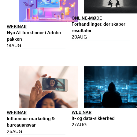
ONLINE-MØDE
Forhandlinger, der skaber
WEBINAR
resultater
Nye AI-funktioner i Adobe-
20
AUG
pakken
18
AUG
WEBINAR
WEBINAR
It- og data-sikkerhed
Influencer marketing &
27
AUG
bureauansvar
26
AUG