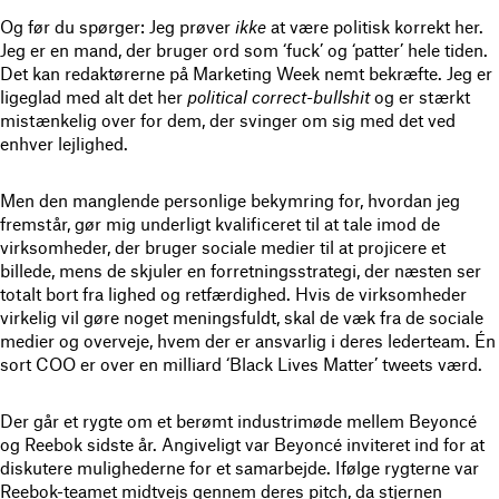
Og før du spørger: Jeg prøver
ikke
at være politisk korrekt her.
Jeg er en mand, der bruger ord som ‘fuck’ og ‘patter’ hele tiden.
Det kan redaktørerne på Marketing Week nemt bekræfte. Jeg er
ligeglad med alt det her
political correct-bullshit
og er stærkt
mistænkelig over for dem, der svinger om sig med det ved
enhver lejlighed.
Men den manglende personlige bekymring for, hvordan jeg
fremstår, gør mig underligt kvalificeret til at tale imod de
virksomheder, der bruger sociale medier til at projicere et
billede, mens de skjuler en forretningsstrategi, der næsten ser
totalt bort fra lighed og retfærdighed. Hvis de virksomheder
virkelig vil gøre noget meningsfuldt, skal de væk fra de sociale
medier og overveje, hvem der er ansvarlig i deres lederteam. Én
sort COO er over en milliard ‘Black Lives Matter’ tweets værd.
Der går et rygte om et berømt industrimøde mellem Beyoncé
og Reebok sidste år. Angiveligt var Beyoncé inviteret ind for at
diskutere mulighederne for et samarbejde. Ifølge rygterne var
Reebok-teamet midtvejs gennem deres pitch, da stjernen