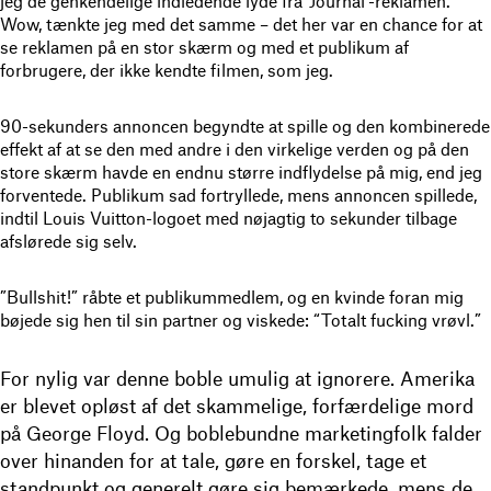
jeg de genkendelige indledende lyde fra ‘Journal’-reklamen.
Wow, tænkte jeg med det samme – det her var en chance for at
se reklamen på en stor skærm og med et publikum af
forbrugere, der ikke kendte filmen, som jeg.
90-sekunders annoncen begyndte at spille og den kombinerede
effekt af at se den med andre i den virkelige verden og på den
store skærm havde en endnu større indflydelse på mig, end jeg
forventede. Publikum sad fortryllede, mens annoncen spillede,
indtil Louis Vuitton-logoet med nøjagtig to sekunder tilbage
afslørede sig selv.
”Bullshit!” råbte et publikummedlem, og en kvinde foran mig
bøjede sig hen til sin partner og viskede: “Totalt fucking vrøvl.”
For nylig var denne boble umulig at ignorere. Amerika
er blevet opløst af det skammelige, forfærdelige mord
på George Floyd. Og boblebundne marketingfolk falder
over hinanden for at tale, gøre en forskel, tage et
standpunkt og generelt gøre sig bemærkede, mens de