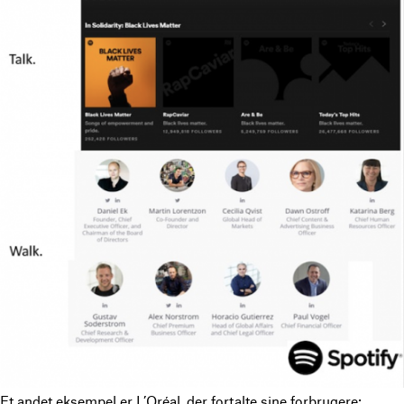
Et andet eksempel er L’Oréal, der fortalte sine forbrugere: