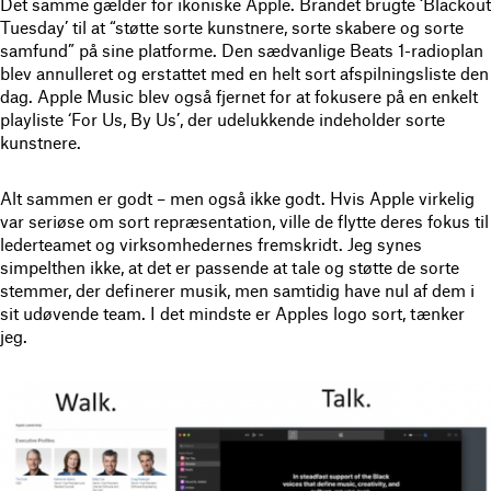
Det samme gælder for ikoniske Apple. Brandet brugte ‘Blackout
Tuesday’ til at “støtte sorte kunstnere, sorte skabere og sorte
samfund” på sine platforme. Den sædvanlige Beats 1-radioplan
blev annulleret og erstattet med en helt sort afspilningsliste den
dag. Apple Music blev også fjernet for at fokusere på en enkelt
playliste ‘For Us, By Us’, der udelukkende indeholder sorte
kunstnere.
Alt sammen er godt – men også ikke godt. Hvis Apple virkelig
var seriøse om sort repræsentation, ville de flytte deres fokus til
lederteamet og virksomhedernes fremskridt. Jeg synes
simpelthen ikke, at det er passende at tale og støtte de sorte
stemmer, der definerer musik, men samtidig have nul af dem i
sit udøvende team. I det mindste er Apples logo sort, tænker
jeg.