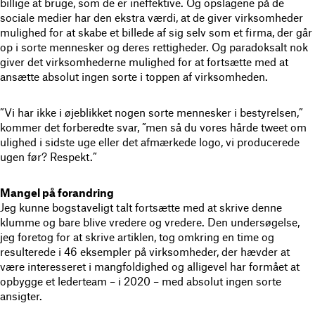
billige at bruge, som de er ineffektive. Og opslagene på de
sociale medier har den ekstra værdi, at de giver virksomheder
mulighed for at skabe et billede af sig selv som et firma, der går
op i sorte mennesker og deres rettigheder. Og paradoksalt nok
giver det virksomhederne mulighed for at fortsætte med at
ansætte absolut ingen sorte i toppen af ​​virksomheden.
”Vi har ikke i øjeblikket nogen sorte mennesker i bestyrelsen,”
kommer det forberedte svar, ”men så du vores hårde tweet om
ulighed i sidste uge eller det afmærkede logo, vi producerede
ugen før? Respekt.”
Mangel på forandring
Jeg kunne bogstaveligt talt fortsætte med at skrive denne
klumme og bare blive vredere og vredere. Den undersøgelse,
jeg foretog for at skrive artiklen, tog omkring en time og
resulterede i 46 eksempler på virksomheder, der hævder at
være interesseret i mangfoldighed og alligevel har formået at
opbygge et lederteam – i 2020 – med absolut ingen sorte
ansigter.