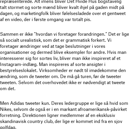
repræsenterede. Alt imens bliver Det Hvide Hus bogstavelig
talt stormet og sorte mænd bliver kvalt ihjel på gaden midt på
dagen, og marketingfolk bliver følelsesladede over et gentweet
af en video, der i første omgang var totalt
pis.
Sammen er ikke ”hvordan vi foretager forandringen.” Det er lige
så socialt urealistisk, som det er grammatisk forkert. Vi
foretager ændringer ved at tage beslutninger i vores
organisationer og dermed blive eksempler for andre. Hvis man
interesserer sig for sortes liv, bliver man ikke inspireret af et
Instagram-indlæg. Man inspireres af sorte ansigter i
bestyrelseslokalet. Virksomheder er nødt til imødekomme den
ændring, som de tweeter om. De må gå turen, før de tweeter
tweeten. Selvom det overhovedet ikke er nødvendigt at tweete
om det.
Men Adidas tweeter kun. Deres ledergruppe er lige så hvid som
Nikes, selvom de også er i en markant afroamerikansk-påvirket
forretning. Direktionen ligner medlemmer af en eksklusiv
skandinavisk country club, der lige er kommet ind fra en sjov
golfdag.