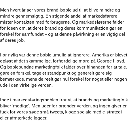
Men hvert år ser vores brand-boble ud til at blive mindre og
mindre gennemsigtig. En stigende andel af markedsførere
mister kontakten med forbrugerne. Og markedsførerne falder
for ideen om, at deres brand og deres kommunikation gør en
forskel for samfundet – og at denne påvirkning er en vigtig del
af deres job.
For nylig var denne boble umulig at ignorere. Amerika er blevet
opløst af det skammelige, forfærdelige mord på George Floyd.
Og boblebundne marketingfolk falder over hinanden for at tale,
gøre en forskel, tage et standpunkt og generelt gøre sig
bemærkede, mens de reelt gør nul forskel for noget eller nogen
ude i den virkelige verden.
Inde i markedsføringsboblen tror vi, at brands og marketingfolk
bliver ‘modige’. Men udenfor brænder verden, og ingen giver en
fuck for vores søde små tweets, kloge sociale medie-strategi
eller afmærkede logoer.