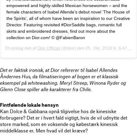
empowered and highly-skilled Mexican horsewomen – and the
female characters of Isabel Allende’s debut novel ‘The House of
the Spirits’, all of whom have been an inspiration to our Creative
Director. Featuring revisited #DiorSaddle bags, romantic full
skirts and embroidered dresses, find out more about the
collection on Dior.com! © @FabienBaron
Et opslag delt af
Dior Official
(@dior) den
25. Okt, 2018 kl. 6.47 PDT
Det er faktisk ironisk, at Dior refererer til Isabel Allendes
Åndernes Hus, da filmatiseringen af bogen er et klassisk
eksempel på whitewashing. Meryl Streep, Winona Ryder og
Glenn Close spiller alle karakterer fra Chile.
Fintfølende lokale hensyn
Kan Dolce & Gabbana opnå tilgivelse hos de kinesiske
forbrugere? Det er i hvert fald vigtigt, hvis de vil udnytte det
store marked, som en voksende og købestærk kinesisk
middelklasse er. Men hvad vil det kræve?