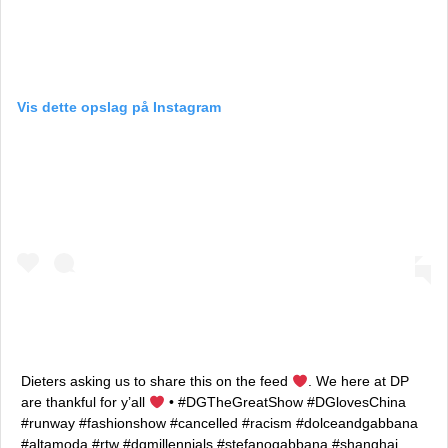
Vis dette opslag på Instagram
Dieters asking us to share this on the feed
. We here at DP
are thankful for y’all
• #DGTheGreatShow #DGlovesChina
#runway #fashionshow #cancelled #racism #dolceandgabbana
#altamoda #rtw #dgmillennials #stefanogabbana #shanghai