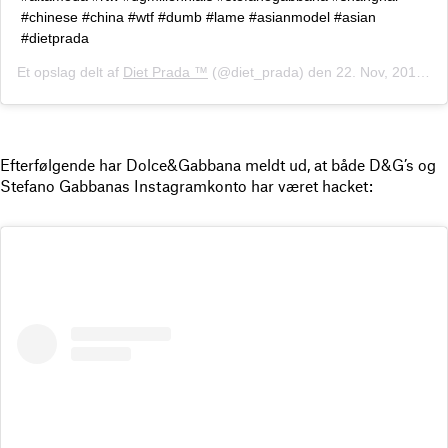
#chinese #china #wtf #dumb #lame #asianmodel #asian
#dietprada
Et opslag delt af
Diet Prada ™
(@diet_prada) den
22. Nov, 2018 kl. 6.24 PST
Efterfølgende har Dolce&Gabbana meldt ud, at både D&G’s og
Stefano Gabbanas Instagramkonto har været hacket: