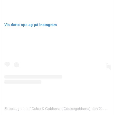
Vis dette opslag på Instagram
Et opslag delt af Dolce & Gabbana (@dolcegabbana)
den
21. Nov, 2018 kl. 6.27 PST