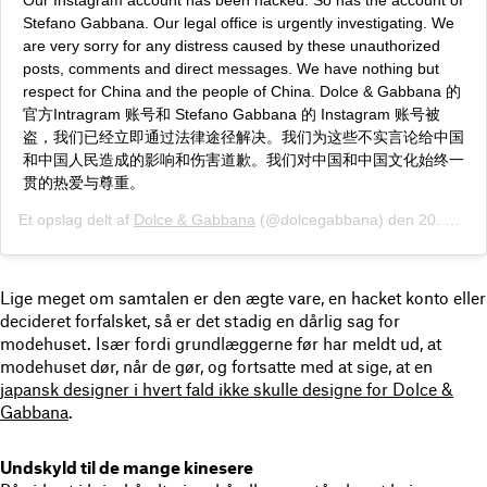
Our Instagram account has been hacked. So has the account of
Stefano Gabbana. Our legal office is urgently investigating. We
are very sorry for any distress caused by these unauthorized
posts, comments and direct messages. We have nothing but
respect for China and the people of China. Dolce & Gabbana 的
官方Intragram 账号和 Stefano Gabbana 的 Instagram 账号被
盗，我们已经立即通过法律途径解决。我们为这些不实言论给中国
和中国人民造成的影响和伤害道歉。我们对中国和中国文化始终一
贯的热爱与尊重。
Et opslag delt af
Dolce & Gabbana
(@dolcegabbana) den
20. Nov, 2018 kl. 9.26 PST
Lige meget om samtalen er den ægte vare, en hacket konto eller
decideret forfalsket, så er det stadig en dårlig sag for
modehuset. Især fordi grundlæggerne før har meldt ud, at
modehuset dør, når de gør, og fortsatte med at sige, at en
japansk designer i hvert fald ikke skulle designe for Dolce &
Gabbana
.
Undskyld til de mange kinesere