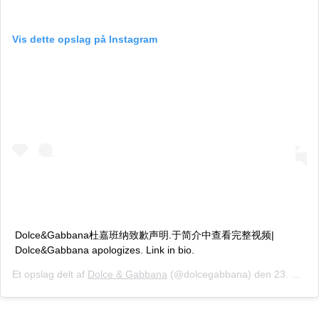
Vis dette opslag på Instagram
Dolce&Gabbana杜嘉班纳致歉声明.于简介中查看完整视频|
Dolce&Gabbana apologizes. Link in bio.
Et opslag delt af
Dolce & Gabbana
(@dolcegabbana) den
23. Nov, 2018 kl. 1.24 PST