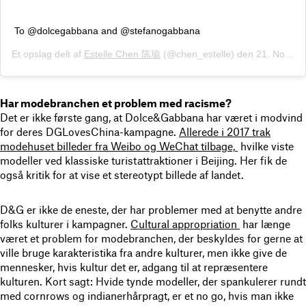
To @dolcegabbana and @stefanogabbana
Et opslag delt af
Estelle Chen 陈瑜
(@chen_estelle) den
21. Nov, 2018 kl. 12.20 PST
Har modebranchen et problem med racisme?
Det er ikke første gang, at Dolce&Gabbana har været i modvind
for deres DGLovesChina-kampagne.
Allerede i 2017 trak
modehuset billeder fra Weibo og WeChat tilbage,
hvilke viste
modeller ved klassiske turistattraktioner i Beijing. Her fik de
også kritik for at vise et stereotypt billede af landet.
D&G er ikke de eneste, der har problemer med at benytte andre
folks kulturer i kampagner.
Cultural appropriation
har længe
været et problem for modebranchen, der beskyldes for gerne at
ville bruge karakteristika fra andre kulturer, men ikke give de
mennesker, hvis kultur det er, adgang til at repræsentere
kulturen. Kort sagt: Hvide tynde modeller, der spankulerer rundt
med cornrows og indianerhårpragt, er et no go, hvis man ikke