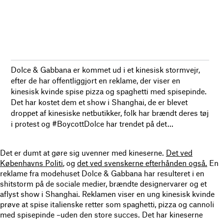
Dolce & Gabbana er kommet ud i et kinesisk stormvejr,
efter de har offentliggjort en reklame, der viser en
kinesisk kvinde spise pizza og spaghetti med spisepinde.
Det har kostet dem et show i Shanghai, de er blevet
droppet af kinesiske netbutikker, folk har brændt deres tøj
i protest og #BoycottDolce har trendet på det…
Det er dumt at gøre sig uvenner med kineserne.
Det ved
Københavns Politi
, og
det ved svenskerne efterhånden også.
En
reklame fra modehuset Dolce & Gabbana har resulteret i en
shitstorm på de sociale medier, brændte designervarer og et
aflyst show i Shanghai. Reklamen viser en ung kinesisk kvinde
prøve at spise italienske retter som spaghetti, pizza og cannoli
med spisepinde –uden den store succes. Det har kineserne