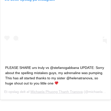
PLEASE SHARE urs truly vs @stefanogabbana UPDATE: Sorry
about the spelling mistakes guys, my adrenaline was pumping.
This has all started thanks to my sister @helenatranova, so
huge shout out to you little one
Et opslag delt af
Michaela Phuong Thanh Tranova
(@michaelatranova) den