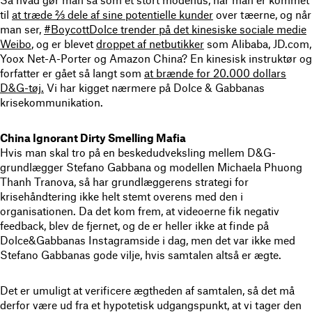
til
at træde ⅔ dele af sine potentielle kunder
over tæerne, og når
man ser,
#BoycottDolce trender på det kinesiske sociale medie
Weibo
, og er blevet
droppet af netbutikker
som Alibaba, JD.com,
Yoox Net-A-Porter og Amazon China? En kinesisk instruktør og
forfatter er gået så langt som
at brænde for 20.000 dollars
D&G-tøj.
Vi har kigget nærmere på Dolce & Gabbanas
krisekommunikation.
China Ignorant Dirty Smelling Mafia
Hvis man skal tro på en beskedudveksling mellem D&G-
grundlægger Stefano Gabbana og modellen Michaela Phuong
Thanh Tranova, så har grundlæggerens strategi for
krisehåndtering ikke helt stemt overens med den i
organisationen. Da det kom frem, at videoerne fik negativ
feedback, blev de fjernet, og de er heller ikke at finde på
Dolce&Gabbanas Instagramside i dag, men det var ikke med
Stefano Gabbanas gode vilje, hvis samtalen altså er ægte.
Det er umuligt at verificere ægtheden af samtalen, så det må
derfor være ud fra et hypotetisk udgangspunkt, at vi tager den