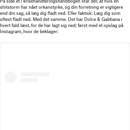
På side et i krisehåndteringshåndbogen står der, at hvis en
shitstorm har nået orkanstyrke, og din forretning er vigtigere
end din sag, så læg dig fladt ned. Eller faktisk: Læg dig som
oftest fladt ned. Med det samme. Det har Dolce & Gabbana i
hvert fald læst, for de har lagt sig ned; først med et opslag på
Instagram, hvor de beklager: