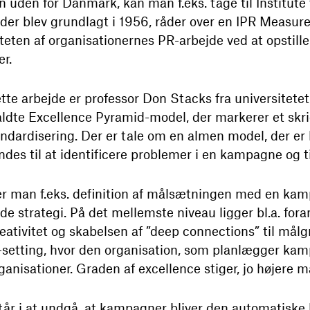
 uden for Danmark, kan man f.eks. tage til Institute 
, der blev grundlagt i 1956, råder over en IPR Meas
teten af organisationernes PR-arbejde ved at opstill
r.
tte arbejde er professor Don Stacks fra universitete
aldte Excellence Pyramid-model, der markerer et skri
tandardisering. Der er tale om en almen model, der er 
des til at identificere problemer i en kampagne og ti
er man f.eks. definition af målsætningen med en kamp
de strategi. På det mellemste niveau ligger bl.a. fo
reativitet og skabelsen af ”deep connections” til mål
setting, hvor den organisation, som planlægger kam
ganisationer. Graden af excellence stiger, jo højere
r i at undgå, at kampagner bliver den automatiske l