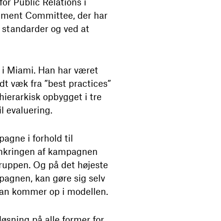
for Public Relations i
urement Committee, der har
e standarder og ved at
t i Miami. Han har været
dt væk fra ”best practices”
hierarkisk opbygget i tre
l evaluering.
agne i forhold til
rankringen af kampagnen
gruppen. Og på det højeste
pagnen, kan gøre sig selv
 man kommer op i modellen.
øsning på alle former for