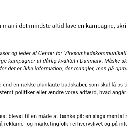
 man i det mindste altid lave en kampagne, skri
essor og leder af Center for Virksomhedskommunikatio
ange kampagner af dårlig kvalitet i Danmark. Måske s
, for det er ikke information, der mangler, men på o
nd en række planlagte budskaber, som skal få os ti
temt politiker eller ændre vores adfærd, hvad angår 
t blevet til en måde at tænke på; en slags mental 
 på reklame- og marketingfolk i erhvervslivet og på in