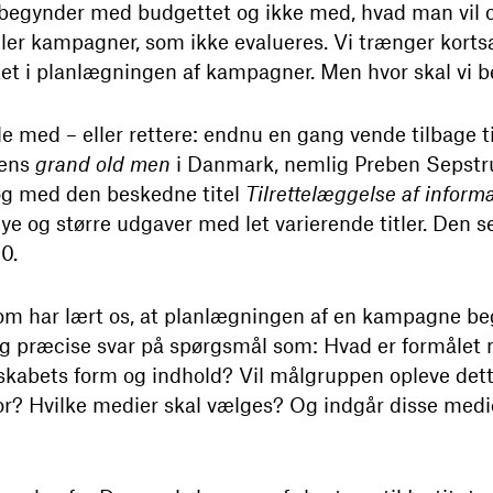
egynder med budgettet og ikke med, hvad man vil o
r kampagner, som ikke evalueres. Vi trænger kortsagt
itet i planlægningen af kampagner. Men hvor skal vi 
med – eller rettere: endnu en gang vende tilbage til
gens
grand old men
i Danmark, nemlig Preben Sepstru
bog med den beskedne titel
Tilrettelæggelse af inform
nye og større udgaver med let varierende titler. Den 
0.
som har lært os, at planlægningen af en kampagne b
 og præcise svar på spørgsmål som: Hvad er formål
kabets form og indhold? Vil målgruppen opleve dett
or? Hvilke medier skal vælges? Og indgår disse medi