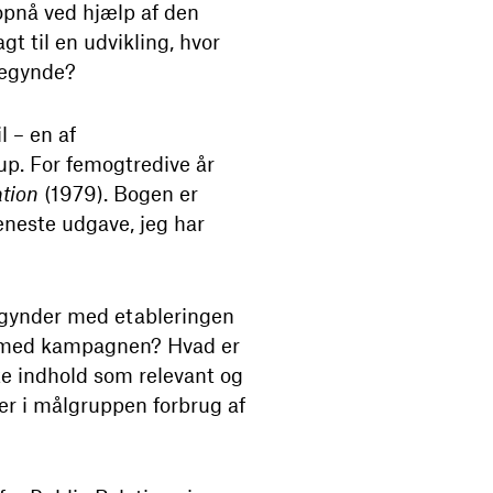
pnå ved hjælp af den
 til en udvikling, hvor
begynde?
 – en af
p. For femogtredive år
ation
(1979). Bogen er
seneste udgave, jeg har
egynder med etableringen
et med kampagnen? Hvad er
e indhold som relevant og
er i målgruppen forbrug af