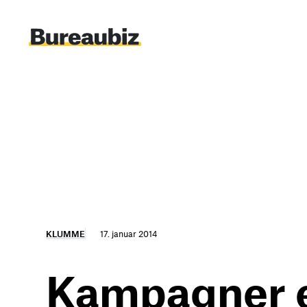
Spring
til
indhold
KLUMME
17. januar 2014
Kampagner er