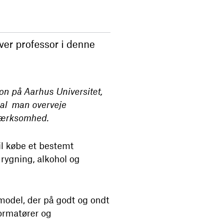
ver professor i denne
n på Aarhus Universitet,
kal man overveje
pmærksomhed.
l købe et bestemt
rygning, alkohol og
model, der på godt og ondt
formatører og