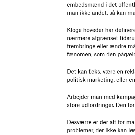
embedsmænd i det offentli
man ikke andet, så kan ma
Kloge hoveder har definer
nærmere afgrænset tidsrum
frembringe eller ændre mål
fænomen, som den pågælde
Det kan f.eks. være en r
politisk marketing, eller 
Arbejder man med kampagne
store udfordringer. Den før
Desværre er der alt for m
problemer, der ikke kan l