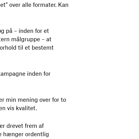
” over alle formater. Kan
g på – inden for et
tern målgruppe – at
orhold til et bestemt
kampagne inden for
er min mening over for to
n vis kvalitet.
r drevet frem af
e hænger ordentlig