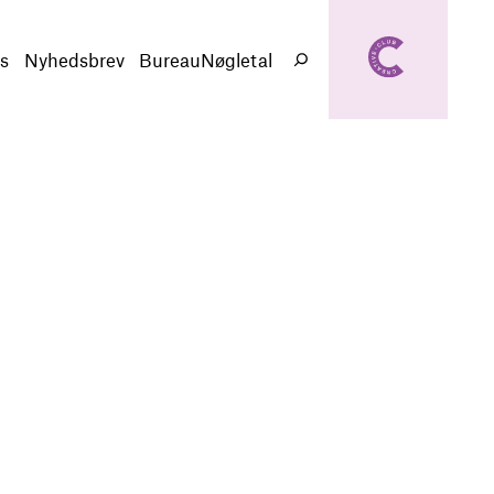
creativeclub.d
k
s
Nyhedsbrev
BureauNøgletal
Søg