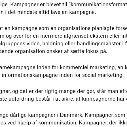
ge. Kampagner er blevet til ”kommunikationsformatet
n i det mindste altid lave en kampagne.
et en kampagne som en organisations planlagte forsø
 og over for en nærmere afgrænset ekstern eller in
gruppens viden, holdning eller handlingsmønster i f
nde organisation ønsker at sætte fokus på.
eklamekampagne inden for kommerciel marketing, en 
en informationskampagne inden for social marketing.
r, og det er der rigtig mange der gør, står man eft
ste udfordring består i at sikre, at kampagnerne har e
ange dårlige kampagner i Danmark. Kampagner, som e
øses ved hjælp af kommunikation. Kampagner, der ikk