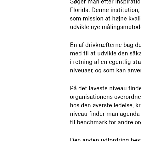
Søger man efter inspiration
Florida. Denne institution
som mission at højne kvali
udvikle nye målingsmetode
En af drivkræfterne bag de
med til at udvikle den såk
i retning af en egentlig s
niveuaer, og som kan anven
På det laveste niveau find
organisationens overordne
hos den øverste ledelse, k
niveau finder man agenda-
til benchmark for andre or
Den anden udfordring bestå