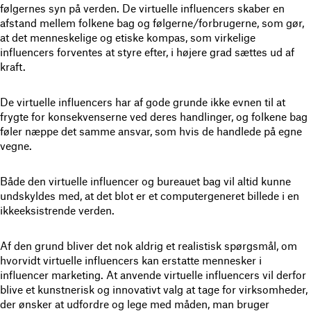
følgernes syn på verden. De virtuelle influencers skaber en
afstand mellem folkene bag og følgerne/forbrugerne, som gør,
at det menneskelige og etiske kompas, som virkelige
influencers forventes at styre efter, i højere grad sættes ud af
kraft.
De virtuelle influencers har af gode grunde ikke evnen til at
frygte for konsekvenserne ved deres handlinger, og folkene bag
føler næppe det samme ansvar, som hvis de handlede på egne
vegne.
Både den virtuelle influencer og bureauet bag vil altid kunne
undskyldes med, at det blot er et computergeneret billede i en
ikkeeksistrende verden.
Af den grund bliver det nok aldrig et realistisk spørgsmål, om
hvorvidt virtuelle influencers kan erstatte mennesker i
influencer marketing. At anvende virtuelle influencers vil derfor
blive et kunstnerisk og innovativt valg at tage for virksomheder,
der ønsker at udfordre og lege med måden, man bruger