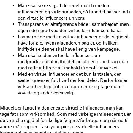
Man skal sikre sig, at der er et match mellem
influenceren og virksomheden, så brandet passer ind i
den virtuelle influencers univers.
Transparens er altafgørende både i samarbejdet, men
også i den grad ved den virtuelle influencers kanal
I samarbejde med en virtuel influencer er det vigtig at
have for øje, hvem afsenderen bag er, og hvilken
indflydelse denne skal have i en given kampagne.
Man skal se den virtuelle influencer som
medproducent af indholdet, og af den grund kan man
med rette infiltrere sit indhold i ’robot’-universet.
Med en virtuel influencer er det kun fantasien, der
sætter grænser for, hvad der kan deles. Derfor kan en
virksomhed lege frit med rammerne og tage mere
vovede og anderledes valg.
Miquela er langt fra den eneste virtuelle influencer, man kan
tage fat i som virksomhed. Som med virkelige influencers taler
de virtuelle også til forskellige følgere/forbrugere og når ud til
andre målgrupper. Take your pick, de virtuelle influencers
kommer tilsyneladende til enhver smag: