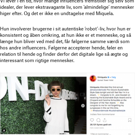
Vi lever i en tid, hvor mange influencers fremstiller sig selv som
idealer, der lever ekstravagante liv, som ’almindelige’ mennesker
higer efter. Og det er ikke en undtagelse med Miquela.
Hun involverer brugerne i sit autentiske ’robot’-liv, hvor hun er
konsistent og åben omkring, at hun ikke er et menneske, og så
længe hun bliver ved med det, får følgerne samme værdi som
hos andre influencers. Følgerne accepterer hende, føler en
relation til hende og finder derfor det digitale lige så ægte og
interessant som rigtige mennesker.