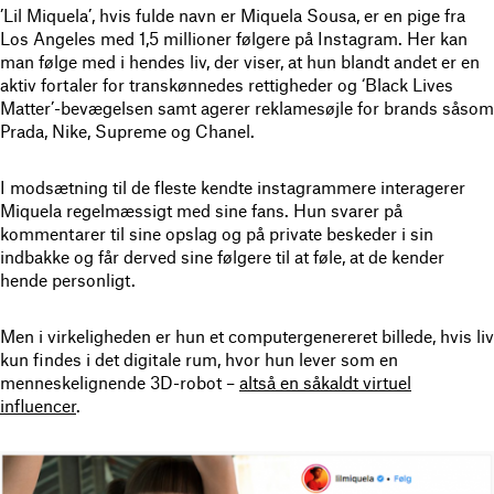
’Lil Miquela’, hvis fulde navn er Miquela Sousa, er en pige fra
Los Angeles med 1,5 millioner følgere på Instagram. Her kan
man følge med i hendes liv, der viser, at hun blandt andet er en
aktiv fortaler for transkønnedes rettigheder og ‘Black Lives
Matter’-bevægelsen samt agerer reklamesøjle for brands såsom
Prada, Nike, Supreme og Chanel.
I modsætning til de fleste kendte instagrammere interagerer
Miquela regelmæssigt med sine fans. Hun svarer på
kommentarer til sine opslag og på private beskeder i sin
indbakke og får derved sine følgere til at føle, at de kender
hende personligt.
Men i virkeligheden er hun et computergenereret billede, hvis liv
kun findes i det digitale rum, hvor hun lever som en
menneskelignende 3D-robot –
altså en såkaldt virtuel
influencer
.