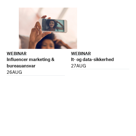
WEBINAR
WEBINAR
It- og data-sikkerhed
Influencer marketing &
27
AUG
bureauansvar
26
AUG