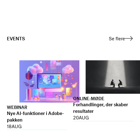
EVENTS
Se flere
ONLINE-MØDE
Forhandlinger, der skaber
WEBINAR
resultater
Nye AI-funktioner i Adobe-
20
AUG
pakken
18
AUG