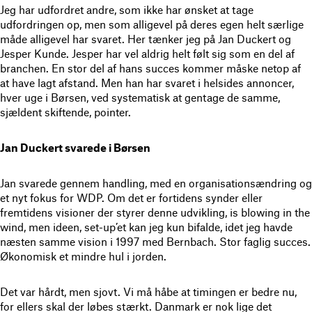
Jeg har udfordret andre, som ikke har ønsket at tage
udfordringen op, men som alligevel på deres egen helt særlige
måde alligevel har svaret. Her tænker jeg på Jan Duckert og
Jesper Kunde. Jesper har vel aldrig helt følt sig som en del af
branchen. En stor del af hans succes kommer måske netop af
at have lagt afstand. Men han har svaret i helsides annoncer,
hver uge i Børsen, ved systematisk at gentage de samme,
sjældent skiftende, pointer.
Jan Duckert svarede i Børsen
Jan svarede gennem handling, med en organisationsændring og
et nyt fokus for WDP. Om det er fortidens synder eller
fremtidens visioner der styrer denne udvikling, is blowing in the
wind, men ideen, set-up’et kan jeg kun bifalde, idet jeg havde
næsten samme vision i 1997 med Bernbach. Stor faglig succes.
Økonomisk et mindre hul i jorden.
Det var hårdt, men sjovt. Vi må håbe at timingen er bedre nu,
for ellers skal der løbes stærkt. Danmark er nok lige det