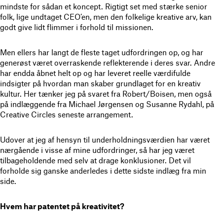
mindste for sådan et koncept. Rigtigt set med stærke senior
folk, lige undtaget CEO’en, men den folkelige kreative arv, kan
godt give lidt flimmer i forhold til missionen.
Men ellers har langt de fleste taget udfordringen op, og har
generøst været overraskende reflekterende i deres svar. Andre
har endda åbnet helt op og har leveret reelle værdifulde
indsigter på hvordan man skaber grundlaget for en kreativ
kultur. Her tænker jeg på svaret fra Robert/Boisen, men også
på indlæggende fra Michael Jørgensen og Susanne Rydahl, på
Creative Circles seneste arrangement.
Udover at jeg af hensyn til underholdningsværdien har været
nærgående i visse af mine udfordringer, så har jeg været
tilbageholdende med selv at drage konklusioner. Det vil
forholde sig ganske anderledes i dette sidste indlæg fra min
side.
Hvem har patentet på kreativitet?