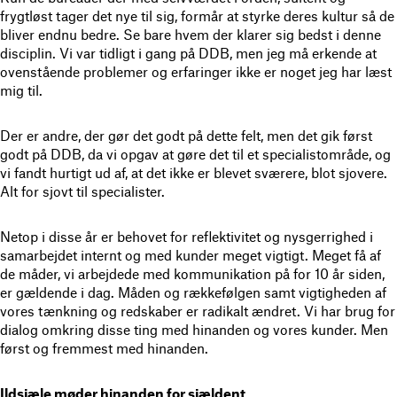
frygtløst tager det nye til sig, formår at styrke deres kultur så de
bliver endnu bedre. Se bare hvem der klarer sig bedst i denne
disciplin. Vi var tidligt i gang på DDB, men jeg må erkende at
ovenstående problemer og erfaringer ikke er noget jeg har læst
mig til.
Der er andre, der gør det godt på dette felt, men det gik først
godt på DDB, da vi opgav at gøre det til et specialistområde, og
vi fandt hurtigt ud af, at det ikke er blevet sværere, blot sjovere.
Alt for sjovt til specialister.
Netop i disse år er behovet for reflektivitet og nysgerrighed i
samarbejdet internt og med kunder meget vigtigt. Meget få af
de måder, vi arbejdede med kommunikation på for 10 år siden,
er gældende i dag. Måden og rækkefølgen samt vigtigheden af
vores tænkning og redskaber er radikalt ændret. Vi har brug for
dialog omkring disse ting med hinanden og vores kunder. Men
først og fremmest med hinanden.
Ildsjæle møder hinanden for sjældent