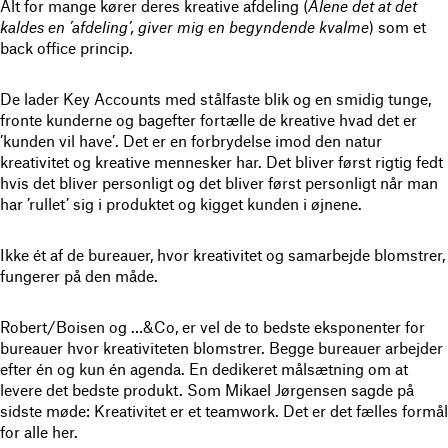
Alt for mange kører deres kreative afdeling (
Alene det at det
kaldes en ’afdeling’, giver mig en begyndende kvalme
) som et
back office princip.
De lader Key Accounts med stålfaste blik og en smidig tunge,
fronte kunderne og bagefter fortælle de kreative hvad det er
’kunden vil have’. Det er en forbrydelse imod den natur
kreativitet og kreative mennesker har. Det bliver først rigtig fedt
hvis det bliver personligt og det bliver først personligt når man
har ’rullet’ sig i produktet og kigget kunden i øjnene.
Ikke ét af de bureauer, hvor kreativitet og samarbejde blomstrer,
fungerer på den måde.
Robert/Boisen og …&Co, er vel de to bedste eksponenter for
bureauer hvor kreativiteten blomstrer. Begge bureauer arbejder
efter én og kun én agenda. En dedikeret målsætning om at
levere det bedste produkt. Som Mikael Jørgensen sagde på
sidste møde: Kreativitet er et teamwork. Det er det fælles formål
for alle her.