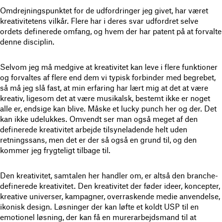
Omdrejningspunktet for de udfordringer jeg givet, har været
kreativitetens vilkår. Flere har i deres svar udfordret selve
ordets definerede omfang, og hvem der har patent på at forvalte
denne disciplin.
Selvom jeg må medgive at kreativitet kan leve i flere funktioner
og forvaltes af flere end dem vi typisk forbinder med begrebet,
så må jeg slå fast, at min erfaring har lært mig at det at være
kreativ, ligesom det at være musikalsk, bestemt ikke er noget
alle er, endsige kan blive. Måske et lucky punch her og der. Det
kan ikke udelukkes. Omvendt ser man også meget af den
definerede kreativitet arbejde tilsyneladende helt uden
retningssans, men det er der så også en grund til, og den
kommer jeg frygteligt tilbage til.
Den kreativitet, samtalen her handler om, er altså den branche-
definerede kreativitet. Den kreativitet der føder ideer, koncepter,
kreative universer, kampagner, overraskende medie anvendelse,
ikonisk design. Løsninger der kan løfte et koldt USP til en
emotionel løsning, der kan få en murerarbejdsmand til at