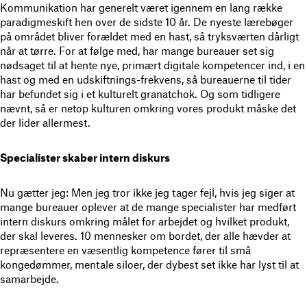
Kommunikation har generelt været igennem en lang række
paradigmeskift hen over de sidste 10 år. De nyeste lærebøger
på området bliver forældet med en hast, så tryksværten dårligt
når at tørre. For at følge med, har mange bureauer set sig
nødsaget til at hente nye, primært digitale kompetencer ind, i en
hast og med en udskiftnings-frekvens, så bureauerne til tider
har befundet sig i et kulturelt granatchok. Og som tidligere
nævnt, så er netop kulturen omkring vores produkt måske det
der lider allermest.
Specialister skaber intern diskurs
Nu gætter jeg: Men jeg tror ikke jeg tager fejl, hvis jeg siger at
mange bureauer oplever at de mange specialister har medført
intern diskurs omkring målet for arbejdet og hvilket produkt,
der skal leveres. 10 mennesker om bordet, der alle hævder at
repræsentere en væsentlig kompetence fører til små
kongedømmer, mentale siloer, der dybest set ikke har lyst til at
samarbejde.