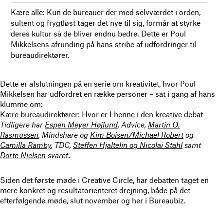
Kære alle: Kun de bureauer der med selvværdet i orden,
sultent og frygtløst tager det nye til sig, formår at styrke
deres kultur så de bliver endnu bedre. Dette er Poul
Mikkelsens afrunding på hans stribe af udfordringer til
bureaudirektører.
Dette er afslutningen på en serie om kreativitet, hvor Poul
Mikkelsen har udfordret en række personer – sat i gang af hans
klumme om:
Kære bureaudirektører: Hvor er I henne i den kreative debat
Tidligere har
Espen Meyer Højlund
, Advice,
Martin O.
Rasmussen
, Mindshare og
Kim Boisen/Michael Robert
og
Camilla Ramby
, TDC,
Steffen Hjaltelin og Nicolai Stahl
samt
Dorte Nielsen
svaret.
Siden det første møde i Creative Circle, har debatten taget en
mere konkret og resultatorienteret drejning, både på det
efterfølgende møde, slut november og her i Bureaubiz.