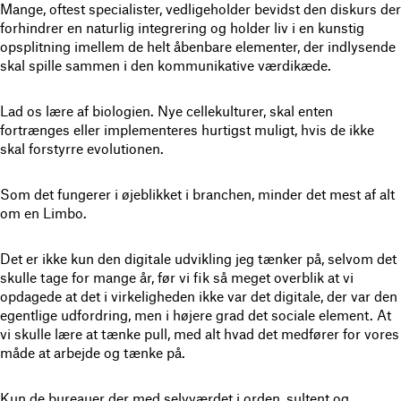
Mange, oftest specialister, vedligeholder bevidst den diskurs der
forhindrer en naturlig integrering og holder liv i en kunstig
opsplitning imellem de helt åbenbare elementer, der indlysende
skal spille sammen i den kommunikative værdikæde.
Lad os lære af biologien. Nye cellekulturer, skal enten
fortrænges eller implementeres hurtigst muligt, hvis de ikke
skal forstyrre evolutionen.
Som det fungerer i øjeblikket i branchen, minder det mest af alt
om en Limbo.
Det er ikke kun den digitale udvikling jeg tænker på, selvom det
skulle tage for mange år, før vi fik så meget overblik at vi
opdagede at det i virkeligheden ikke var det digitale, der var den
egentlige udfordring, men i højere grad det sociale element. At
vi skulle lære at tænke pull, med alt hvad det medfører for vores
måde at arbejde og tænke på.
Kun de bureauer der med selvværdet i orden, sultent og