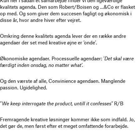
Kun her i sådan et samarbejde finder vi den ligeværdige
kvalitets agenda. Den som Robert/Boisen og …&Co er flasket
op med. Og som giver dem succesen fagligt og økonomisk i
disse år, hvor andre hiver efter vejret.
Omkring denne kvalitets agenda lever der en række andre
agendaer der set med kreative øjne er ’onde’.
Økonomiske agendaer. Processuelle agendaer: ’
Det skal være
færdigt inden onsdag, no matter what’.
Og den værste af alle, Convinience agendaen. Manglende
passion. Ugidelighed.
”
We keep interrogate the product, untill it confesses”
R/B
Fremragende kreative løsninger kommer ikke som indfald. Jo,
det gør de, men først efter et meget omfattende forarbejde.