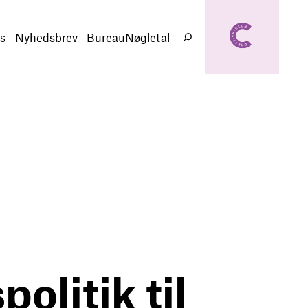
creativeclub.d
k
s
Nyhedsbrev
BureauNøgletal
Søg
olitik til