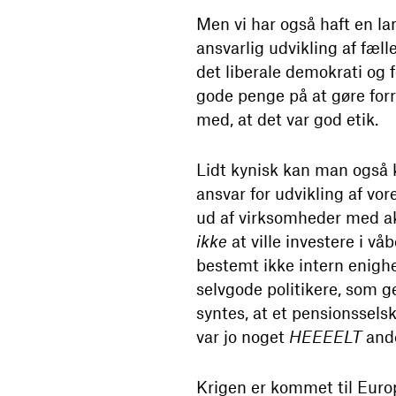
Men vi har også haft en la
ansvarlig udvikling af fæll
det liberale demokrati og 
gode penge på at gøre for
med, at det var god etik.
Lidt kynisk kan man også k
ansvar for udvikling af vor
ud af virksomheder med akt
ikke
at ville investere i v
bestemt ikke intern enigh
selvgode politikere, som g
syntes, at et pensionsselsk
var jo noget
HEEEELT
and
Krigen er kommet til Europ