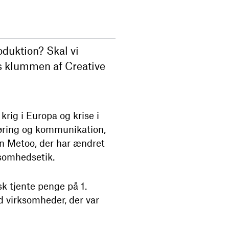
oduktion? Skal vi
 klummen af Creative
rig i Europa og krise i
føring og kommunikation,
un Metoo, der har ændret
ksomhedsetik.
sk tjente penge på 1.
d virksomheder, der var