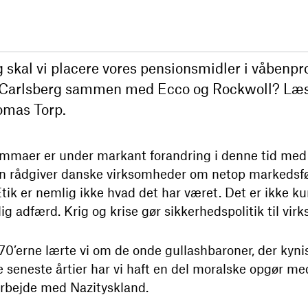
g skal vi placere vores pensionsmidler i våbenpr
Carlsberg sammen med Ecco og Rockwoll? Læs
omas Torp.
mmaer er under markant forandring i denne tid med k
man rådgiver danske virksomheder om netop markeds
tik er nemlig ikke hvad det har været. Det er ikke k
ig adfærd. Krig og krise gør sikkerhedspolitik til vir
i 70’erne lærte vi om de onde gullashbaroner, der kyni
seneste årtier har vi haft en del moralske opgør me
marbejde med Nazityskland.