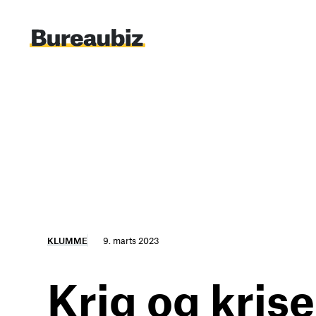
Spring
til
indhold
KLUMME
9. marts 2023
Krig og krise