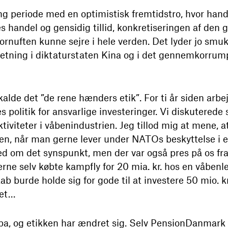
ng periode med en optimistisk fremtidstro, hvor hand
es handel og gensidig tillid, konkretiseringen af den 
fornuften kunne sejre i hele verden. Det lyder jo smu
retning i diktaturstaten Kina og i det gennemkorru
alde det ”de rene hænders etik”. For ti år siden arb
es politik for ansvarlige investeringer. Vi diskuterede
iviteter i våbenindustrien. Jeg tillod mig at mene, at
åben, når man gerne lever under NATOs beskyttelse i e
ed om det synspunkt, men der var også pres på os f
erne selv købte kampfly for 20 mia. kr. hos en våbenl
ab burde holde sig for gode til at investere 50 mio. 
et…
a, og etikken har ændret sig. Selv PensionDanmark vi