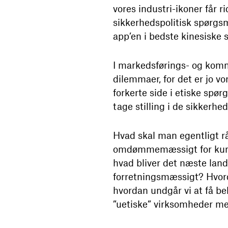
vores industri-ikoner får ri
sikkerhedspolitisk spørgsmå
app’en i bedste kinesiske s
I markedsførings- og kom
dilemmaer, for det er jo 
forkerte side i etiske spø
tage stilling i de sikkerhe
Hvad skal man egentligt r
omdømmemæssigt for kunden 
hvad bliver det næste land
forretningsmæssigt? Hvor
hvordan undgår vi at få b
”uetiske” virksomheder m