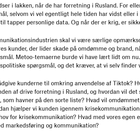
dser i lakken, når de har forretning i Rusland. For ell
l, selvom vi vel egentligt hele tiden har vidst eller i 
til tapper personlige data. Og når der er krig, er sikk
munikationsindustrien skal vi være særlige opmærk
vores kunder, der lider skade på omdømme og brand, n
rgsmål. Metoo-temaerne burde vi have lært lidt om nu
dspolitiske spørgsmål, og det kræver, at vi selv finder 
ådgive kunderne til omkring anvendelse af Tiktok? Hv
af drive forretning i Rusland, og hvordan vil det s
, som havner på den sorte liste? Hvad vil omdømmeta
dan hjælper vi kunden igennem krisekommunikatione
ehov for krisekommunikation? Hvad med vores egen eti
ed markedsføring og kommunikation?