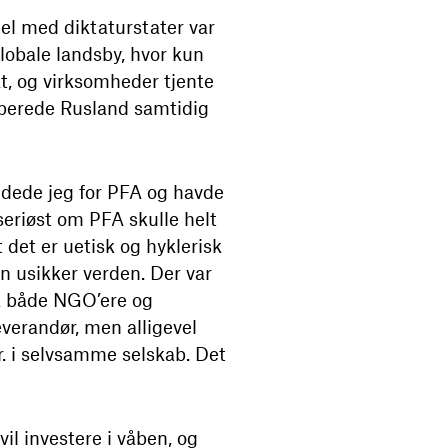
el med diktaturstater var
globale landsby, hvor kun
kt, og virksomheder tjente
mperede Rusland samtidig
ejdede jeg for PFA og havde
 seriøst om PFA skulle helt
 det er uetisk og hyklerisk
n usikker verden. Der var
ra både NGO’ere og
everandør, men alligevel
kr. i selvsamme selskab. Det
l investere i våben, og