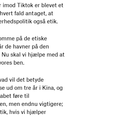
er imod Tiktok er blevet et
hvert fald antaget, at
erhedspolitik også etik.
somme på de etiske
år de havner på den
. Nu skal vi hjælpe med at
vores ben.
ad vil det betyde
e ud om tre år i Kina, og
bet føre til
n, men endnu vigtigere;
k, hvis vi hjælper