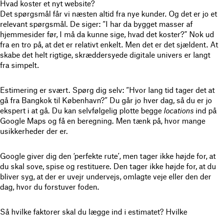
Hvad koster et nyt website?
Det spørgsmål får vi næsten altid fra nye kunder. Og det er jo et
relevant spørgsmål. De siger: “I har da bygget masser af
hjemmesider før, I må da kunne sige, hvad det koster?” Nok ud
fra en tro på, at det er relativt enkelt. Men det er det sjældent.
At
skabe det helt rigtige, skræddersyede digitale univers er langt
fra simpelt.
Estimering er svært.
Spørg dig selv: “Hvor lang tid tager det at
gå fra Bangkok til København?” Du går jo hver dag, så du er jo
ekspert i at gå. Du kan selvfølgelig plotte begge
locations
ind på
Google Maps og få en beregning. Men tænk på, hvor mange
usikkerheder der er.
Google giver dig den ‘perfekte rute’, men tager ikke højde for, at
du skal sove, spise og restituere. Den tager ikke højde for, at du
bliver syg, at der er uvejr undervejs, omlagte veje eller den der
dag, hvor du forstuver foden.
Så hvilke faktorer skal du lægge ind i estimatet?
Hvilke