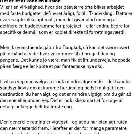
Det er let at købe en illusion
Vi er i en virkelighed, hvor der desværre ofte bliver arbejdet
med faste budgetter defineret årligt
, fx til ‘IT-udvikling’. Dette er
i vores optik ikke optimalt, men det giver altid mening at
definere en budgetramme for projektet – eller endnu bedre for
specifikke delmål, som er koblet direkte til forretningsværdi.
Men jf. ovenstående gåtur fra Bangkok, så
kan det være svært
på forhånd at vide, hvor vi kommer til at bruge tiden og
pengene
. Det kunne jo være, man fik et lift undervejs, hoppede
på en færge eller købte et par fantastiske nye sko.
Hvilken vej man vælger, er nok mindre afgørende
– det handler
sandsynligvis om at komme hurtigst og bedst muligt til den
destination, du har valgt, og det er mindre vigtigt, om du går ad
den ene eller anden vej. Det er nok ikke smart at forsøge at
detailplanlægge helt fra første dag.
Den generelle retning er vigtigst
– og at du har planlagt ruten
den nærmeste tid frem. Herefter er der for mange parametre,