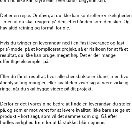
som du ikke kan styre eller overskue i begyndelsen.
Det er en rejse
. Omfavn, at du ikke kan kontrollere virkeligheden
– men at du skal reagere på den, efterhånden som den sker. Og
hav altid retning og formål for øje.
Hvis du tvinger en leverandør ned i en ‘fast leverance og fast
pris’-model på et kompliceret projekt, så er risikoen for at få et
resultat, du ikke kan bruge, meget høj
. Det er der mange
offentlige eksempler på.
Eller du får et resultat, hvor alle checkbokse er ‘done’, men hvor
åbenlyse ting mangler, eller kvaliteten viser sig at være virkelig
ringe, når du skal bygge videre på dit projekt.
Derfor er det i vores øjne bedre at finde en leverandør, du stoler
på, og som er motiveret for at levere kvalitet,
ikke bare sælge et
produkt – kort sagt, som vil det samme som dig. Gå efter
hudløs ærlighed frem for at få stukket blår i øjnene.