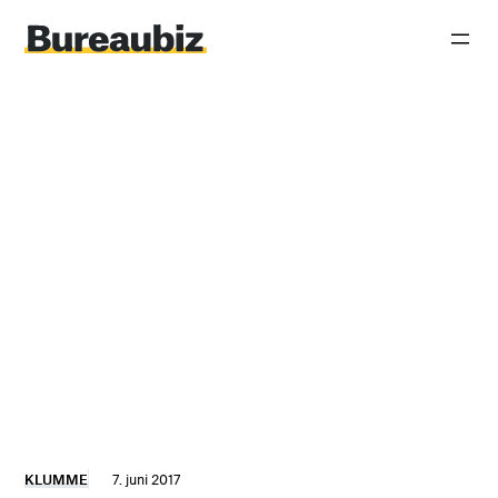
Spring
til
indhold
KLUMME
7. juni 2017