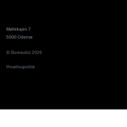
24 27 32 38
pia@bureaubiz.dk
Møllekajen 7
5000 Odense
© Bureaubiz 2026
Privatlivspolitik