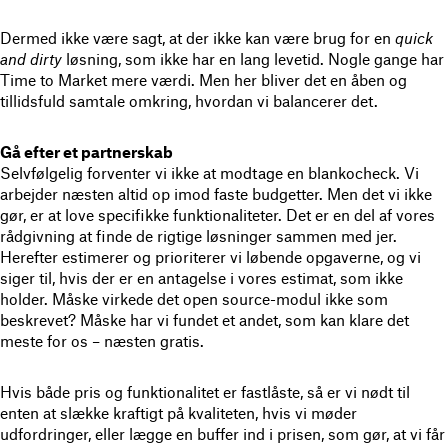
Dermed ikke være sagt, at der ikke kan være brug for en
quick
and dirty
løsning
, som ikke har en lang levetid. Nogle gange har
Time to Market mere værdi. Men her bliver det en åben og
tillidsfuld samtale omkring, hvordan vi balancerer det.
Gå efter et partnerskab
Selvfølgelig forventer vi ikke at modtage en blankocheck.
Vi
arbejder næsten altid op imod faste budgetter. Men det vi ikke
gør, er at love specifikke funktionaliteter. Det er en del af vores
rådgivning at finde de rigtige løsninger sammen med jer.
Herefter estimerer og prioriterer vi løbende opgaverne, og vi
siger til, hvis der er en antagelse i vores estimat, som ikke
holder. Måske virkede det open source-modul ikke som
beskrevet? Måske har vi fundet et andet, som kan klare det
meste for os – næsten gratis.
Hvis både pris og funktionalitet er fastlåste, så er vi nødt til
enten at slække kraftigt på kvaliteten,
hvis vi møder
udfordringer, eller lægge en buffer ind i prisen, som gør, at vi får