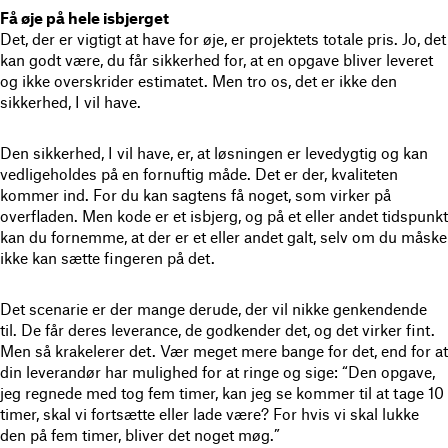
Få øje på hele isbjerget
Det, der er vigtigt at have for øje, er projektets totale pris.
Jo, det
kan godt være, du får sikkerhed for, at en opgave bliver leveret
og ikke overskrider estimatet. Men tro os, det er ikke den
sikkerhed, I vil have.
Den sikkerhed, I vil have, er, at løsningen er levedygtig og kan
vedligeholdes på en fornuftig måde
. Det er der, kvaliteten
kommer ind. For du kan sagtens få noget, som virker på
overfladen. Men kode er et isbjerg, og på et eller andet tidspunkt
kan du fornemme, at der er et eller andet galt, selv om du måske
ikke kan sætte fingeren på det.
Det scenarie er der mange derude, der vil nikke genkendende
til.
De får deres leverance, de godkender det, og det virker fint.
Men så krakelerer det.
Vær meget mere bange for det, end for at
din leverandør har mulighed for at ringe og sige: “Den opgave,
jeg regnede med tog fem timer, kan jeg se kommer til at tage 10
timer, skal vi fortsætte eller lade være? For hvis vi skal lukke
den på fem timer, bliver det noget møg.”