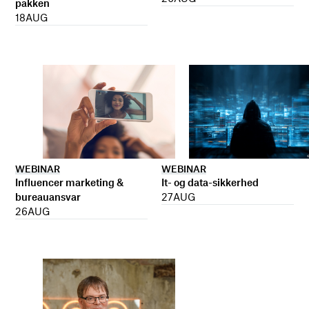
pakken
18
AUG
WEBINAR
WEBINAR
It- og data-sikkerhed
Influencer marketing &
27
AUG
bureauansvar
26
AUG