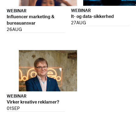
WEBINAR
WEBINAR
It- og data-sikkerhed
Influencer marketing &
27
AUG
bureauansvar
26
AUG
WEBINAR
Virker kreative reklamer?
01
SEP