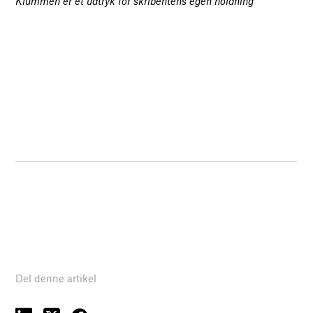
Klummen er et udtryk for skribentens egen holdning
Del denne artikel