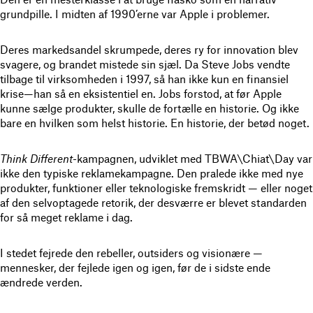
grundpille. I midten af 1990’erne var Apple i problemer.
Deres markedsandel skrumpede, deres ry for innovation blev
svagere, og brandet mistede sin sjæl. Da Steve Jobs vendte
tilbage til virksomheden i 1997, så han ikke kun en finansiel
krise—han så en eksistentiel en. Jobs forstod, at før Apple
kunne sælge produkter, skulle de fortælle en historie. Og ikke
bare en hvilken som helst historie. En historie, der betød noget.
Think Different
-kampagnen, udviklet med TBWA\Chiat\Day var
ikke den typiske reklamekampagne. Den pralede ikke med nye
produkter, funktioner eller teknologiske fremskridt — eller noget
af den selvoptagede retorik, der desværre er blevet standarden
for så meget reklame i dag.
I stedet fejrede den rebeller, outsiders og visionære —
mennesker, der fejlede igen og igen, før de i sidste ende
ændrede verden.