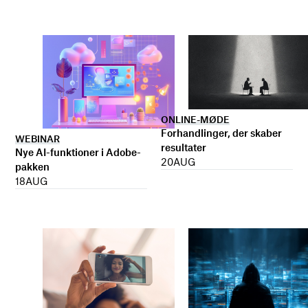
ONLINE-MØDE
Forhandlinger, der skaber
WEBINAR
resultater
Nye AI-funktioner i Adobe-
20
AUG
pakken
18
AUG