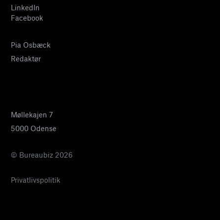
LinkedIn
Facebook
Pia Osbæck
Redaktør
24 27 32 38
pia@bureaubiz.dk
Møllekajen 7
5000 Odense
© Bureaubiz 2026
Privatlivspolitik