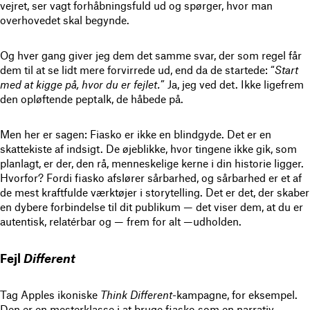
vejret, ser vagt forhåbningsfuld ud og spørger, hvor man
overhovedet skal begynde.
Og hver gang giver jeg dem det samme svar, der som regel får
dem til at se lidt mere forvirrede ud, end da de startede: “
Start
med at kigge på, hvor du er fejlet.
” Ja, jeg ved det. Ikke ligefrem
den opløftende peptalk, de håbede på.
Men her er sagen: Fiasko er ikke en blindgyde. Det er en
skattekiste af indsigt. De øjeblikke, hvor tingene ikke gik, som
planlagt, er der, den rå, menneskelige kerne i din historie ligger.
Hvorfor? Fordi fiasko afslører sårbarhed, og sårbarhed er et af
de mest kraftfulde værktøjer i storytelling. Det er det, der skaber
en dybere forbindelse til dit publikum — det viser dem, at du er
autentisk, relatérbar og — frem for alt —udholden.
Fejl
Different
Tag Apples ikoniske
Think Different
-kampagne, for eksempel.
Den er en mesterklasse i at bruge fiasko som en narrativ