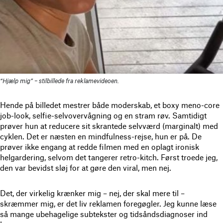
“Hjælp mig” – stilbillede fra reklamevideoen.
Hende på billedet mestrer både moderskab, et boxy meno-core
job-look, selfie-selvovervågning og en stram røv. Samtidigt
prøver hun at reducere sit skrantede selvværd (marginalt) med
cyklen. Det er næsten en mindfulness-rejse, hun er på. De
prøver ikke engang at redde filmen med en oplagt ironisk
helgardering, selvom det tangerer retro-kitch. Først troede jeg,
den var bevidst sløj for at gøre den viral, men nej.
Det, der virkelig krænker mig – nej, der skal mere til –
skræmmer mig, er det liv reklamen foregøgler. Jeg kunne læse
så mange ubehagelige subtekster og tidsåndsdiagnoser ind