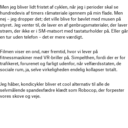
Men jeg bliver lidt fristet af cyklen, når jeg i perioder skal se
hundredevis af timers råmateriale igennem på min flade. Men
nej – jeg dropper det; det ville blive for bøvlet med musen på
styret. Jeg venter til, de laver en af genbrugsmaterialer, der laver
strøm, der ikke er i SM-matsort med tastaturholder på.
Eller går
en tur uden telefon – det er mere værdigt.
Filmen viser en ond, nær fremtid, hvor vi lever på
fitnessmaskiner med VR-briller på. Simpelthen, fordi der er for
trafikeret, forurenet og farligt udenfor, når velfærdsstaten, de
sociale rum, ja, selve virkeligheden endelig kollapser totalt.
Jeg håber, kondicykler bliver et cool alternativ til alle de
selvmålende spandexfædre klædt som Robocop, der forpester
vores skove og veje.