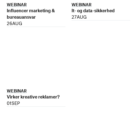
WEBINAR
WEBINAR
It- og data-sikkerhed
Influencer marketing &
27
AUG
bureauansvar
26
AUG
WEBINAR
Virker kreative reklamer?
01
SEP