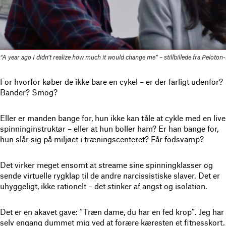
“A year ago I didn’t realize how much it would change me” – stillbillede fra Peloto
For hvorfor køber de ikke bare en cykel – er der farligt udenfor?
Bander? Smog?
Eller er manden bange for, hun ikke kan tåle at cykle med en live
spinninginstruktør – eller at hun boller ham? Er han bange for,
hun slår sig på miljøet i træningscenteret? Får fodsvamp?
Det virker meget ensomt at streame sine spinningklasser og
sende virtuelle rygklap til de andre narcissistiske slaver. Det er
uhyggeligt, ikke rationelt – det stinker af angst og isolation.
Det er en akavet gave: “Træn dame, du har en fed krop”. Jeg har
selv engang dummet mig ved at forære kæresten et fitnesskort.