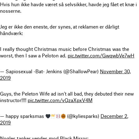
Hvis hun ikke havde været så selvsikker, havde jeg fået et knæ i
nosserne.
Jeg er ikke den eneste, der synes, at reklamen er dårligt
håndværk:
I really thought Christmas music before Christmas was the
worst, then I saw a Peloton ad.
pic.twitter.com/GwqwbVe7wH
— Sapiosexual -Bat- Jenkins (@ShallowPear)
November 30,
2019
Guys, the Peleton Wife ad isn’t all bad, they debuted their new
instructor!!!!
pic.twitter.com/vQzaXpxV4M
— happy sparksmas
(@kyliesparks)
December 2,
2019
Nogles tanker vendes mod Black Mirror: