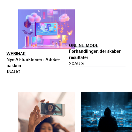
ONLINE-MØDE
Forhandlinger, der skaber
WEBINAR
resultater
Nye AI-funktioner i Adobe-
20
AUG
pakken
18
AUG