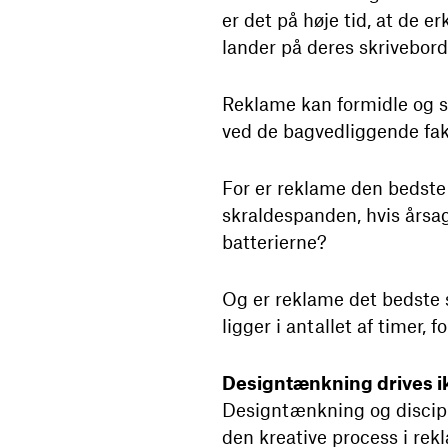
er det på høje tid, at de e
lander på deres skrivebord
Reklame kan formidle og 
ved de bagvedliggende fak
For er reklame den bedste 
skraldespanden, hvis årsa
batterierne?
Og er reklame det bedste sv
ligger i antallet af timer, 
Designtænkning drives ik
Designtænkning og discipl
den kreative process i re