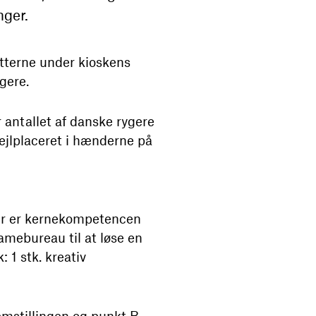
nger.
etterne under kioskens
gere.
 antallet af danske rygere
ejlplaceret i hænderne på
ier er kernekompetencen
amebureau til at løse en
 1 stk. kreativ
emstillingen og punkt B