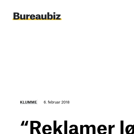
Spring
til
indhold
KLUMME
6. februar 2018
“Reklamer lø