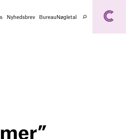
creativeclub.d
k
s
Nyhedsbrev
BureauNøgletal
Søg
emer”