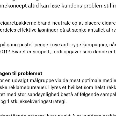
mekoncept altid kan løse kundens problemstilli
 cigaretpakkerne brand-neutrale og at placere cigar
særdeles effektive løsninger på at sænke antallet af ry
 på gang postet penge i nye anti-ryge kampagner, når
011? Svaret er simpelt; fordi opgaver som denne er f
agen til problemet
for en udvalgt målgruppe via de mest optimale med
ske reklamebureauer. Hyres et hvilket som helst rekl
tatet med stor sandsynlighed bestå af følgende sampak:
og 1 stk. eksekveringsstrategi.
edenstående process, hvor punkt A er kundens probl