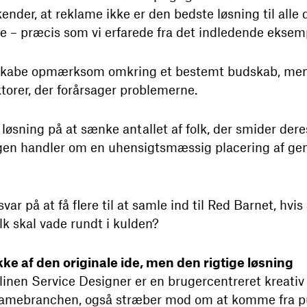
rkender, at reklame ikke er den bedste løsning til alle 
e – præcis som vi erfarede fra det indledende eksem
skabe opmærksom omkring et bestemt budskab, men
torer, der forårsager problemerne.
løsning på at sænke antallet af folk, der smider deres
gen handler om en uhensigtsmæssig placering af ge
ar på at få flere til at samle ind til Red Barnet, hvi
folk skal vade rundt i kulden?
ke af den originale ide, men den rigtige løsning
inen Service Designer er en brugercentreret kreativ 
klamebranchen, også stræber mod om at komme fra pu