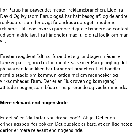
For Parup har prøvet det meste i reklamebranchen. Lige fra
David Ogilvy (som Parup også har haft besøg af) og de andre
runkedorer som for evigt forandrede sproget i moderne
reklame – til i dag, hvor vi pumper digitale bannere og content
ud som aldrig før. Fra håndholdt magi til digital logik, om man
vil.
Einstein sagde at “alt har forandret sig, undtagen måden vi
tænker på”. Og med det in mente, så skider Parup højt og flot
på hvordan teknikken har forandret branchen. Det handler
nemlig stadig om kommunikation mellem mennesker og
virksomheder. Bum. Der er en “luk røven og kom igang”
attitude i bogen, som både er inspirerende og vedkommende.
Mere relevant end nogensinde
Er det så en “da-farfar-var-dreng-bog?” Åh ja! Det er en
erindringsbog, for pokker. Det pudsige er bare, at den lige netop
derfor er mere relevant end nogensinde.