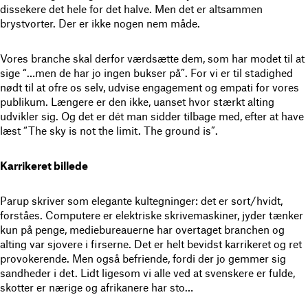
dissekere det hele for det halve. Men det er altsammen
brystvorter. Der er ikke nogen nem måde.
Vores branche skal derfor værdsætte dem, som har modet til at
sige “…men de har jo ingen bukser på”. For vi er til stadighed
nødt til at ofre os selv, udvise engagement og empati for vores
publikum. Længere er den ikke, uanset hvor stærkt alting
udvikler sig. Og det er dét man sidder tilbage med, efter at have
læst “The sky is not the limit. The ground is”.
Karrikeret billede
Parup skriver som elegante kultegninger: det er sort/hvidt,
forståes. Computere er elektriske skrivemaskiner, jyder tænker
kun på penge, mediebureauerne har overtaget branchen og
alting var sjovere i firserne. Det er helt bevidst karrikeret og ret
provokerende. Men også befriende, fordi der jo gemmer sig
sandheder i det. Lidt ligesom vi alle ved at svenskere er fulde,
skotter er nærige og afrikanere har sto…