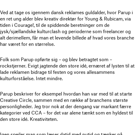
Ved at tage os igennem dansk reklames guldalder, hvor Parup i
en ret ung alder blev kreativ direktør for Young & Rubicam, via
tiden i Courage!, til de spiddende beretninger om de
jysk/sjællandske kulturclash og perioderne som freelancer og
alt derimellem, får man et levende billede af hvad vores branche
har været for en størrelse.
Folk som Parup opførte sig – og blev betragtet som –
rockstjerner. Evigt jagtende den store idé, ernæret af lysten til at
lade reklamen bidrage til festen og vores allesammens
kulturforståelse. Intet mindre.
Parup beskriver for eksempel hvordan han var med til at starte
Creative Circle, sammen med en række af branchens største
personligheder. Jeg tror nok at der dengang var markant færre
kategorier ved CCA – for det var alene tænkt som en hyldest til
den store idé. Kreativiteten.
Igen spejler man som læser datid med nutid og tænker på