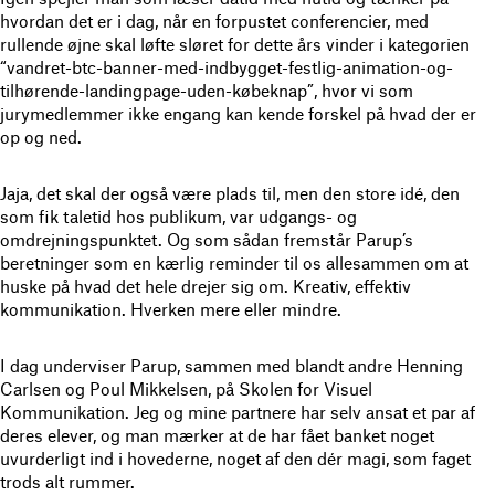
hvordan det er i dag, når en forpustet conferencier, med
rullende øjne skal løfte sløret for dette års vinder i kategorien
“vandret-btc-banner-med-indbygget-festlig-animation-og-
tilhørende-landingpage-uden-købeknap”, hvor vi som
jurymedlemmer ikke engang kan kende forskel på hvad der er
op og ned.
Jaja, det skal der også være plads til, men den store idé, den
som fik taletid hos publikum, var udgangs- og
omdrejningspunktet. Og som sådan fremstår Parup’s
beretninger som en kærlig reminder til os allesammen om at
huske på hvad det hele drejer sig om. Kreativ, effektiv
kommunikation. Hverken mere eller mindre.
I dag underviser Parup, sammen med blandt andre Henning
Carlsen og Poul Mikkelsen, på Skolen for Visuel
Kommunikation. Jeg og mine partnere har selv ansat et par af
deres elever, og man mærker at de har fået banket noget
uvurderligt ind i hovederne, noget af den dér magi, som faget
trods alt rummer.