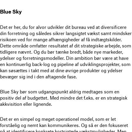
Blue Sky
Det er her, du for alvor udvikler dit bureau ved at diversificere
din forretning og således sikrer langsigtet vækst samt mindsker
risikoen ved for mange afhængigheder af få indtægtskilder.
Dette område omfatter resultatet af dit strategiske arbejde, som
tidligere nævnt. Og du bør tænke bredt, både nye markeder,
ydelser og forretningsmodeller. Din ambition bør være at have
en kontinuerlig back-log og pipeline af udviklingsprojekter, som
kan søsættes i takt med at dine øvrige produkter og ydelser
bevæger sig ind i den aftagende fase.
Blue Sky bør som udgangspunkt aldrig medtages som en
positiv del af budgettet. Med mindre det f.eks. er en strategisk
akkvisition eller lignende.
Det er en simpel og meget operationel model, som er let
forståelig og nemt kan kommunikeres. Og så er den fokuseret
på at identificere konkrete kortsigtede vækstmuligheder. Men