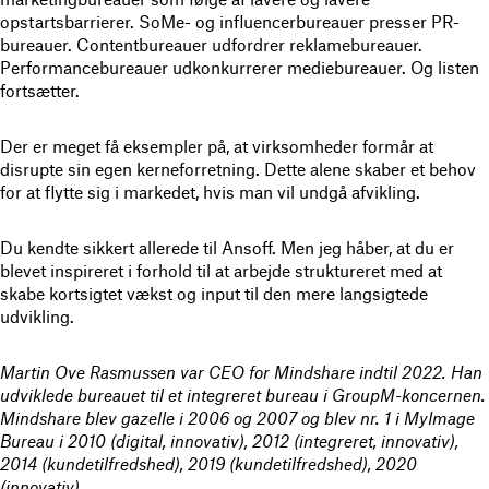
opstartsbarrierer. SoMe- og influencerbureauer presser PR-
bureauer. Contentbureauer udfordrer reklamebureauer.
Performancebureauer udkonkurrerer mediebureauer. Og listen
fortsætter.
Der er meget få eksempler på, at virksomheder formår at
disrupte sin egen kerneforretning. Dette alene skaber et behov
for at flytte sig i markedet, hvis man vil undgå afvikling.
Du kendte sikkert allerede til Ansoff. Men jeg håber, at du er
blevet inspireret i forhold til at arbejde struktureret med at
skabe kortsigtet vækst og input til den mere langsigtede
udvikling.
Martin Ove Rasmussen var CEO for Mindshare indtil 2022. Han
udviklede bureauet til et integreret bureau i GroupM-koncernen.
Mindshare blev gazelle i 2006 og 2007 og blev nr. 1 i MyImage
Bureau i 2010 (digital, innovativ), 2012 (integreret, innovativ),
2014 (kundetilfredshed), 2019 (kundetilfredshed), 2020
(innovativ).