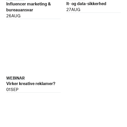
It- og data-sikkerhed
Influencer marketing &
27
AUG
bureauansvar
26
AUG
WEBINAR
Virker kreative reklamer?
01
SEP