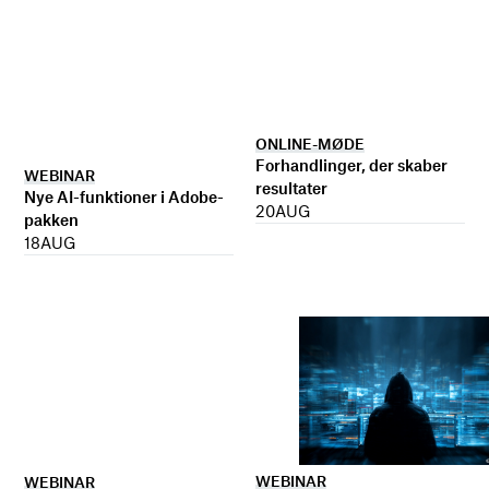
ONLINE-MØDE
Forhandlinger, der skaber
WEBINAR
resultater
Nye AI-funktioner i Adobe-
20
AUG
pakken
18
AUG
WEBINAR
WEBINAR