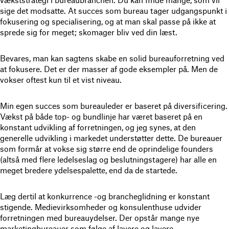
vækststrategi i bureaubranchen. Du kan finde mange, som vil
sige det modsatte. At succes som bureau tager udgangspunkt i
fokusering og specialisering, og at man skal passe på ikke at
sprede sig for meget; skomager bliv ved din læst.
Bevares, man kan sagtens skabe en solid bureauforretning ved
at fokusere. Det er der masser af gode eksempler på. Men de
vokser oftest kun til et vist niveau.
Min egen succes som bureauleder er baseret på diversificering.
Vækst på både top- og bundlinje har været baseret på en
konstant udvikling af forretningen, og jeg synes, at den
generelle udvikling i markedet understøtter dette. De bureauer
som formår at vokse sig større end de oprindelige founders
(altså med flere ledelseslag og beslutningstagere) har alle en
meget bredere ydelsespalette, end da de startede.
Læg dertil at konkurrence -og brancheglidning er konstant
stigende. Medievirksomheder og konsulenthuse udvider
forretningen med bureauydelser. Der opstår mange nye
marketingbureauer som følge af lavere og lavere