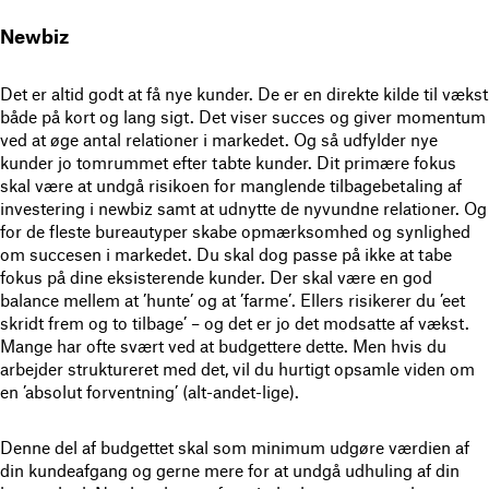
Newbiz
Det er altid godt at få nye kunder. De er en direkte kilde til vækst
både på kort og lang sigt. Det viser succes og giver momentum
ved at øge antal relationer i markedet. Og så udfylder nye
kunder jo tomrummet efter tabte kunder. Dit primære fokus
skal være at undgå risikoen for manglende tilbagebetaling af
investering i newbiz samt at udnytte de nyvundne relationer. Og
for de fleste bureautyper skabe opmærksomhed og synlighed
om succesen i markedet. Du skal dog passe på ikke at tabe
fokus på dine eksisterende kunder. Der skal være en god
balance mellem at ’hunte’ og at ’farme’. Ellers risikerer du ’eet
skridt frem og to tilbage’ – og det er jo det modsatte af vækst.
Mange har ofte svært ved at budgettere dette. Men hvis du
arbejder struktureret med det, vil du hurtigt opsamle viden om
en ’absolut forventning’ (alt-andet-lige).
Denne del af budgettet skal som minimum udgøre værdien af
din kundeafgang og gerne mere for at undgå udhuling af din