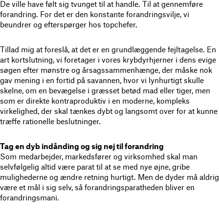
De ville have følt sig tvunget til at handle. Til at gennemføre
forandring. For det er den konstante forandringsvilje, vi
beundrer og efterspørger hos topchefer.
Tillad mig at foreslå, at det er en grundlæggende fejltagelse. En
art kortslutning, vi foretager i vores krybdyrhjerner i dens evige
søgen efter mønstre og årsagssammenhænge, der måske nok
gav mening i en fortid på savannen, hvor vi lynhurtigt skulle
skelne, om en bevægelse i græsset betød mad eller tiger, men
som er direkte kontraproduktiv i en moderne, kompleks
virkelighed, der skal tænkes dybt og langsomt over for at kunne
træffe rationelle beslutninger.
Tag en dyb indånding og sig nej til forandring
Som medarbejder, markedsfører og virksomhed skal man
selvfølgelig altid være parat til at se med nye øjne, gribe
mulighederne og ændre retning hurtigt. Men de dyder må aldrig
være et mål i sig selv, så forandringsparatheden bliver en
forandringsmani.