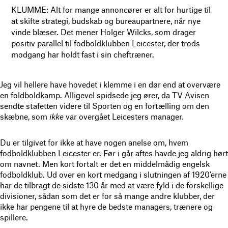
KLUMME: Alt for mange annoncører er alt for hurtige til
at skifte strategi, budskab og bureaupartnere, når nye
vinde blæser. Det mener Holger Wilcks, som drager
positiv parallel til fodboldklubben Leicester, der trods
modgang har holdt fast i sin cheftræner.
Jeg vil hellere have hovedet i klemme i en dør end at overvære
en foldboldkamp. Alligevel spidsede jeg ører, da TV Avisen
sendte stafetten videre til Sporten og en fortælling om den
skæbne, som
ikke
var overgået Leicesters manager
.
Du er tilgivet for ikke at have nogen anelse om, hvem
fodboldklubben Leicester er. Før i går aftes havde jeg aldrig hørt
om navnet. Men kort fortalt er det en middelmådig engelsk
fodboldklub. Ud over en kort medgang i slutningen af 1920’erne
har de tilbragt de sidste 130 år med at være fyld i de forskellige
divisioner, sådan som det er for så mange andre klubber, der
ikke har pengene til at hyre de bedste managers, trænere og
spillere.