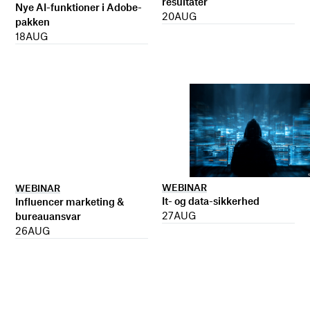
resultater
Nye AI-funktioner i Adobe-
20
AUG
pakken
18
AUG
WEBINAR
WEBINAR
It- og data-sikkerhed
Influencer marketing &
27
AUG
bureauansvar
26
AUG