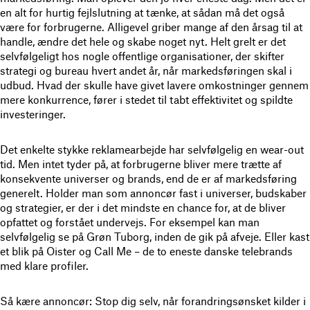
en alt for hurtig fejlslutning at tænke, at sådan må det også
være for forbrugerne. Alligevel griber mange af den årsag til at
handle, ændre det hele og skabe noget nyt. Helt grelt er det
selvfølgeligt hos nogle offentlige organisationer, der skifter
strategi og bureau hvert andet år, når markedsføringen skal i
udbud. Hvad der skulle have givet lavere omkostninger gennem
mere konkurrence, fører i stedet til tabt effektivitet og spildte
investeringer.
Det enkelte stykke reklamearbejde har selvfølgelig en wear-out
tid. Men intet tyder på, at forbrugerne bliver mere trætte af
konsekvente universer og brands, end de er af markedsføring
generelt. Holder man som annoncør fast i universer, budskaber
og strategier, er der i det mindste en chance for, at de bliver
opfattet og forstået undervejs. For eksempel kan man
selvfølgelig se på Grøn Tuborg, inden de gik på afveje. Eller kast
et blik på Oister og Call Me – de to eneste danske telebrands
med klare profiler.
Så kære annoncør: Stop dig selv, når forandringsønsket kilder i