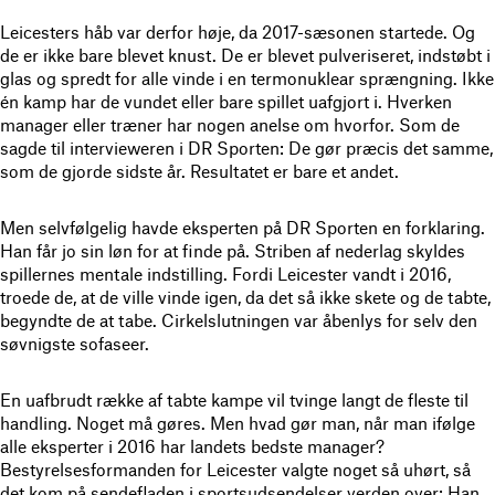
Leicesters håb var derfor høje, da 2017-sæsonen startede. Og
de er ikke bare blevet knust. De er blevet pulveriseret, indstøbt i
glas og spredt for alle vinde i en termonuklear sprængning. Ikke
én kamp har de vundet eller bare spillet uafgjort i. Hverken
manager eller træner har nogen anelse om hvorfor. Som de
sagde til intervieweren i DR Sporten: De gør præcis det samme,
som de gjorde sidste år. Resultatet er bare et andet.
Men selvfølgelig havde eksperten på DR Sporten en forklaring.
Han får jo sin løn for at finde på. Striben af nederlag skyldes
spillernes mentale indstilling. Fordi Leicester vandt i 2016,
troede de, at de ville vinde igen, da det så ikke skete og de tabte,
begyndte de at tabe. Cirkelslutningen var åbenlys for selv den
søvnigste sofaseer.
En uafbrudt række af tabte kampe vil tvinge langt de fleste til
handling. Noget må gøres. Men hvad gør man, når man ifølge
alle eksperter i 2016 har landets bedste manager?
Bestyrelsesformanden for Leicester valgte noget så uhørt, så
det kom på sendefladen i sportsudsendelser verden over: Han