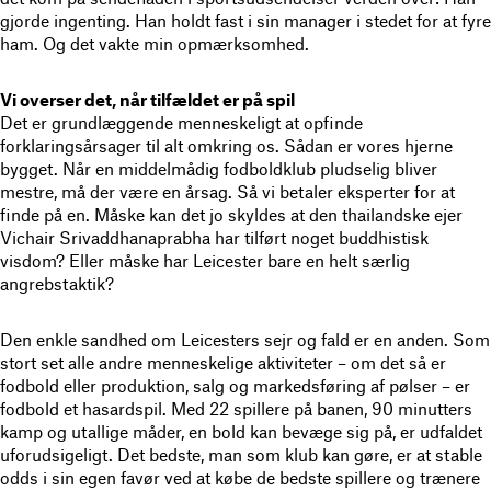
gjorde ingenting. Han holdt fast i sin manager i stedet for at fyre
ham. Og det vakte min opmærksomhed.
Vi overser det, når tilfældet er på spil
Det er grundlæggende menneskeligt at opfinde
forklaringsårsager til alt omkring os. Sådan er vores hjerne
bygget. Når en middelmådig fodboldklub pludselig bliver
mestre, må der være en årsag. Så vi betaler eksperter for at
finde på en. Måske kan det jo skyldes at den thailandske ejer
Vichair Srivaddhanaprabha har tilført noget buddhistisk
visdom? Eller måske har Leicester bare en helt særlig
angrebstaktik?
Den enkle sandhed om Leicesters sejr og fald er en anden. Som
stort set alle andre menneskelige aktiviteter – om det så er
fodbold eller produktion, salg og markedsføring af pølser – er
fodbold et hasardspil. Med 22 spillere på banen, 90 minutters
kamp og utallige måder, en bold kan bevæge sig på, er udfaldet
uforudsigeligt. Det bedste, man som klub kan gøre, er at stable
odds i sin egen favør ved at købe de bedste spillere og trænere