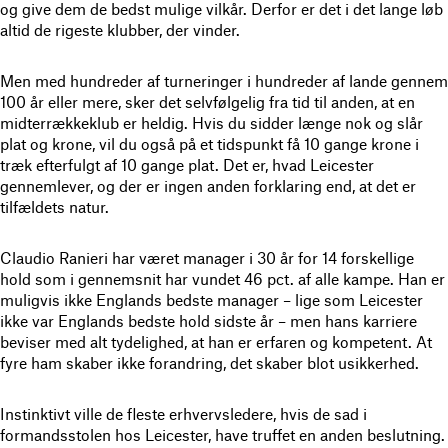
og give dem de bedst mulige vilkår. Derfor er det i det lange løb
altid de rigeste klubber, der vinder.
Men med hundreder af turneringer i hundreder af lande gennem
100 år eller mere, sker det selvfølgelig fra tid til anden, at en
midterrækkeklub er heldig. Hvis du sidder længe nok og slår
plat og krone, vil du også på et tidspunkt få 10 gange krone i
træk efterfulgt af 10 gange plat. Det er, hvad Leicester
gennemlever, og der er ingen anden forklaring end, at det er
tilfældets natur.
Claudio Ranieri har været manager i 30 år for 14 forskellige
hold som i gennemsnit har vundet 46 pct. af alle kampe. Han er
muligvis ikke Englands bedste manager – lige som Leicester
ikke var Englands bedste hold sidste år – men hans karriere
beviser med alt tydelighed, at han er erfaren og kompetent. At
fyre ham skaber ikke forandring, det skaber blot usikkerhed.
Instinktivt ville de fleste erhvervsledere, hvis de sad i
formandsstolen hos Leicester, have truffet en anden beslutning.