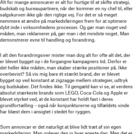
Alt for mange annoncører er alt for hurtige til at skifte strategi,
budskab og bureaupartnere, når der kommer en ny chef til, eller
salgskurven ikke går den rigtige vej. For det er så meget
nemmere at ændre på markedsføringen frem for at optimere
dybt inde i virksomhedens processer. Og gør man noget ved
måden, man reklamerer på, gør man i det mindste noget. Man
demonstrerer evne til handling og forandring.
I alt den forandringsiver mister man dog alt for ofte alt det, der
er blevet bygget op i de forgangne kampagners tid. Derfor er
det heller ikke måden, man skaber stærke positioner på. Ikke
overbevist? Så vis mig bare ét stærkt brand, der er blevet
bygget op ved konstant at zigzagge mellem strategier, udtryk
og budskaber. Det findes ikke. Til gengæld kan vi se, at verdens
absolut stærkeste brands som LEGO, Coca-Cola og Apple er
blevet styrket ved, at de konstant har holdt fast i deres
grundfortælling – også når konjunkturerne og tilfældets vinde
har blæst dem i ansigtet i stedet for ryggen.
Som annoncør er det naturligt at blive lidt træt af sin egen
markedsføring. Man oplever den jo hver eneste dag. Men det er