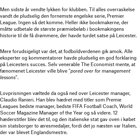
Men sidste år vendte lykken for klubben. Til alles overraskelse
vandt de pludselig den fornemste engelske serie, Premier
League. Ingen så det komme. Heller ikke bookmakerne, der
måtte udbetale de største præmiebeløb i bookmakingens
historie til de få drømmere, der havde turdet satse på Leicester.
Mere forudsigeligt var det, at fodboldverdenen gik amok. Alle
eksperter og kommentatorer havde pludselig en god forklaring
på Leicesters succes. Selv venerable The Economist mente, at
fænomenet Leicester ville blive ”
pored over for management
lessons
”.
Lovprisningen væltede da også ned over Leicester manager,
Claudio Ranieri. Han blev hædret med titler som Premie
Leagues bedste manager, bedste FIFA Football Coach, World
Soccer Magazine Manager of the Year og så videre. 12
hæderstitler blev det til, og den italienske stat gav oven i købet
sin statsborger to æresmedaljer, fordi det jo næsten var Italien,
der var blevet Englandsmestre.