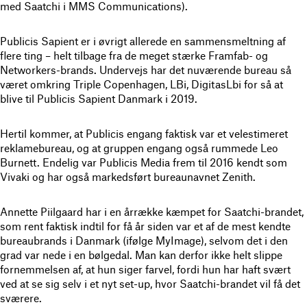
med Saatchi i MMS Communications).
Publicis Sapient er i øvrigt allerede en sammensmeltning af
flere ting – helt tilbage fra de meget stærke Framfab- og
Networkers-brands. Undervejs har det nuværende bureau så
været omkring Triple Copenhagen, LBi, DigitasLbi for så at
blive til Publicis Sapient Danmark i 2019.
Hertil kommer, at Publicis engang faktisk var et velestimeret
reklamebureau, og at gruppen engang også rummede Leo
Burnett. Endelig var Publicis Media frem til 2016 kendt som
Vivaki og har også markedsført bureaunavnet Zenith.
Annette Piilgaard har i en årrække kæmpet for Saatchi-brandet,
som rent faktisk indtil for få år siden var et af de mest kendte
bureaubrands i Danmark (ifølge MyImage), selvom det i den
grad var nede i en bølgedal. Man kan derfor ikke helt slippe
fornemmelsen af, at hun siger farvel, fordi hun har haft svært
ved at se sig selv i et nyt set-up, hvor Saatchi-brandet vil få det
sværere.