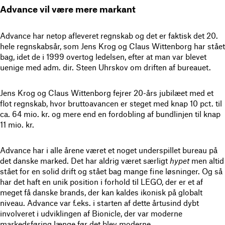
Advance vil være mere markant
Advance har netop afleveret regnskab og det er faktisk det 20.
hele regnskabsår, som Jens Krog og Claus Wittenborg har stået
bag, idet de i 1999 overtog ledelsen, efter at man var blevet
uenige med adm. dir. Steen Uhrskov om driften af bureauet.
Jens Krog og Claus Wittenborg fejrer 20-års jubilæet med et
flot regnskab, hvor bruttoavancen er steget med knap 10 pct. til
ca. 64 mio. kr. og mere end en fordobling af bundlinjen til knap
11 mio. kr.
Advance har i alle årene været et noget underspillet bureau på
det danske marked. Det har aldrig været særligt
hypet
men altid
stået for en solid drift og stået bag mange fine løsninger. Og så
har det haft en unik position i forhold til LEGO, der er et af
meget få danske brands, der kan kaldes ikonisk på globalt
niveau. Advance var f.eks. i starten af dette årtusind dybt
involveret i udviklingen af Bionicle, der var moderne
markedsføring længe før det blev moderne.