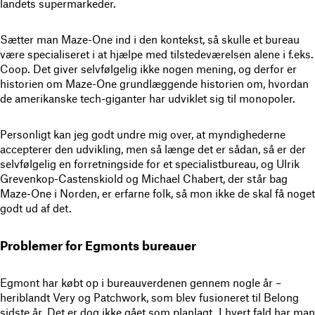
landets supermarkeder.
Sætter man Maze-One ind i den kontekst, så skulle et bureau
være specialiseret i at hjælpe med tilstedeværelsen alene i f.eks.
Coop. Det giver selvfølgelig ikke nogen mening, og derfor er
historien om Maze-One grundlæggende historien om, hvordan
de amerikanske tech-giganter har udviklet sig til monopoler.
Personligt kan jeg godt undre mig over, at myndighederne
accepterer den udvikling, men så længe det er sådan, så er der
selvfølgelig en forretningside for et specialistbureau, og Ulrik
Grevenkop-Castenskiold og Michael Chabert, der står bag
Maze-One i Norden, er erfarne folk, så mon ikke de skal få noget
godt ud af det.
Problemer for Egmonts bureauer
Egmont har købt op i bureauverdenen gennem nogle år –
heriblandt Very og Patchwork, som blev fusioneret til Belong
sidste år. Det er dog ikke gået som planlagt. I hvert fald har man