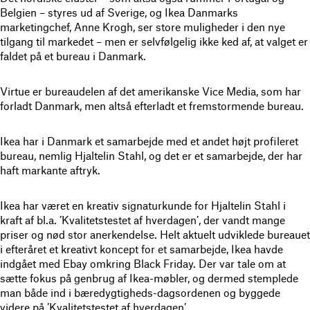
Belgien – styres ud af Sverige, og Ikea Danmarks
marketingchef, Anne Krogh, ser store muligheder i den nye
tilgang til markedet – men er selvfølgelig ikke ked af, at valget er
faldet på et bureau i Danmark.
Virtue er bureaudelen af det amerikanske Vice Media, som har
forladt Danmark, men altså efterladt et fremstormende bureau.
Ikea har i Danmark et samarbejde med et andet højt profileret
bureau, nemlig Hjaltelin Stahl, og det er et samarbejde, der har
haft markante aftryk.
Ikea har været en kreativ signaturkunde for Hjaltelin Stahl i
kraft af bl.a. ’Kvalitetstestet af hverdagen’, der vandt mange
priser og nød stor anerkendelse. Helt aktuelt udviklede bureauet
i efteråret et kreativt koncept for et samarbejde, Ikea havde
indgået med Ebay omkring Black Friday. Der var tale om at
sætte fokus på genbrug af Ikea-møbler, og dermed stemplede
man både ind i bæredygtigheds-dagsordenen og byggede
videre på ’Kvalitetstestet af hverdagen’.