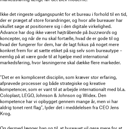
Ikke det ringeste udgangspunkt for et bureau i forhold til en tid,
der er præget af store forandringer, og hvor alle bureauer har
skullet søge at positionere sig i den digitale virkelighed.
Advance har dog ikke været højtråbende på
buzzwords
og
koncepter, og når de nu skal fortælle, hvad de er gode til og
hvad der fungerer for dem, har de lagt fokus på noget mere
konkret frem for at sætte etiket på sig selv som bureautype –
nemlig på at være gode til at hjælpe med international
markedsføring, hvor løsningerne skal dække flere markeder.
“Det er en kompliceret disciplin, som kræver stor erfaring,
afprøvede processer og både strategiske og kreative
kompetencer, som er vant til at arbejde internationalt med bl.a.
Coloplast, LEGO, Johnson & Johnson og Widex. Den
kompetence har vi opbygget gennem mange år, men vi har
aldrig tonet rent flag”, lyder det i meddelelsen fra CEO Jens
Krog.
Og dermed lægger han op til, at bureauet vil gøre mere for at