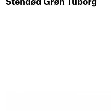
Stendød Grøn Tuborg