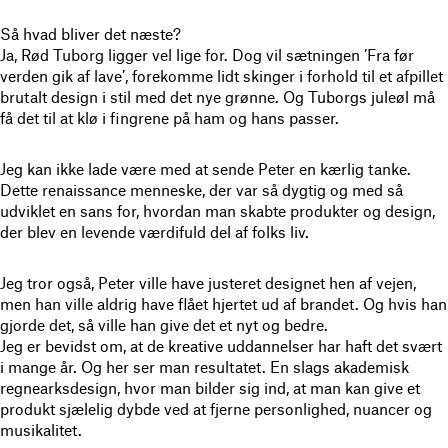
Så hvad bliver det næste?
Ja, Rød Tuborg ligger vel lige for. Dog vil sætningen ’Fra før
verden gik af lave’, forekomme lidt skinger i forhold til et afpillet
brutalt design i stil med det nye grønne. Og Tuborgs juleøl må
få det til at klø i fingrene på ham og hans passer.
Jeg kan ikke lade være med at sende Peter en kærlig tanke.
Dette renaissance menneske, der var så dygtig og med så
udviklet en sans for, hvordan man skabte produkter og design,
der blev en levende værdifuld del af folks liv.
Jeg tror også, Peter ville have justeret designet hen af vejen,
men han ville aldrig have flået hjertet ud af brandet. Og hvis han
gjorde det, så ville han give det et nyt og bedre.
Jeg er bevidst om, at de kreative uddannelser har haft det svært
i mange år. Og her ser man resultatet. En slags akademisk
regnearksdesign, hvor man bilder sig ind, at man kan give et
produkt sjælelig dybde ved at fjerne personlighed, nuancer og
musikalitet.