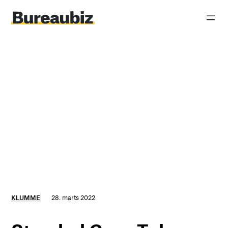
Spring
til
indhold
KLUMME
28. marts 2022