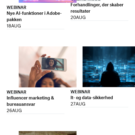
Forhandlinger, der skaber
WEBINAR
resultater
Nye AI-funktioner i Adobe-
20
AUG
pakken
18
AUG
WEBINAR
WEBINAR
It- og data-sikkerhed
Influencer marketing &
27
AUG
bureauansvar
26
AUG