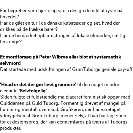
Får begreber som hjerte og sjæl i design dem til at ryste på
hovedet?
Har de gået en tur i de danske købstæder og set, hvad der
drikkes på de frække barer?
Har de bemærket opblomstringen af lokale ølmærker, særligt
hos unge?
Et mordforsøg på Peter Wibroe eller blot et systematisk
selvmord
Det startede med udskiftningen af GrønTuborgs geniale pay-off
’Hvad er det der gør livet grønnere’
til den noget mindre
elegante
’Selvfølgelig’
.
Siden fulgte et fuldstændig malplaceret feministisk opgør med
Gulddamen på Guld Tuborg. Formentlig drevet af mangel på
humor og mentalt overskud. Grafikeren, der har varetaget
ydmygelsen af Grøn Tuborg, mener selv, at han har lagt stien
for et designsprog, der kan gennemføres på tværs af Tuborgs
produkter.