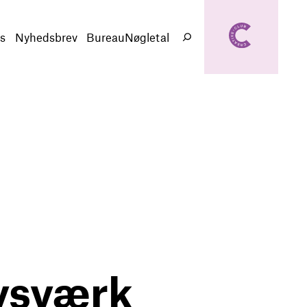
creativeclub.d
k
s
Nyhedsbrev
BureauNøgletal
Søg
ivsværk