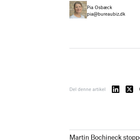
Pia Osbæck
pia@bureaubiz.dk
Del denne artikel
Martin Bochineck stopper