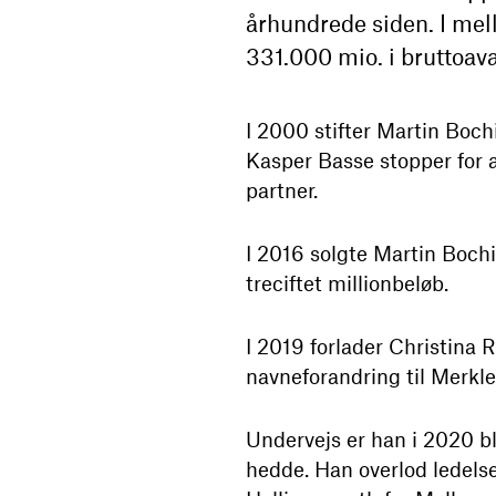
århundrede siden. I mel
331.000 mio. i bruttoav
I 2000 stifter Martin Bo
Kasper Basse stopper for a
partner.
I 2016 solgte Martin Boch
treciftet millionbeløb.
I 2019 forlader Christina R
navneforandring til Merkle,
Undervejs er han i 2020 ble
hedde. Han overlod ledels