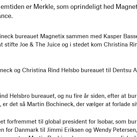
lemtiden er Merkle, som oprindeligt hed Magnet
ance.
chineck bureauet Magnetix sammen med Kasper Bass
t stifte Joe & The Juice og i stedet kom Christina R
ineck og Christina Rind Helsbo bureauet til Dentsu A
ind Helsbro bureauet, og nu fire år siden, efter at bu
 er det så Martin Bochineck, der vælger at forlade sit
t forfremmet til global president for Isobar, som bur
en for Danmark til Jimmi Eriksen og Wendy Peterse