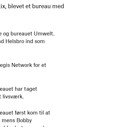
ix, blevet et bureau med
e og bureauet Umwelt.
ind Helsbro ind som
egis Network for et
reauet har taget
 livsværk.
eauet først kom til at
n, mens Bobby