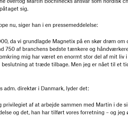
ne overtog Martin Bochinecks ansvar som nordisk che
påtaget sig.
pe nu, siger han i en pressemeddelelse:­
00, da vi grundlagde Magnetix på en skør drøm om dig
nd 750 af branchens bedste tænkere og håndværkere
ring mig har været en enormt stor del af mit liv i 
beslutning at træde tilbage. Men jeg er nået til et ti
s adm. direktør i Danmark, lyder det:
og privilegiet af at arbejde sammen med Martin i de si
delse og det, han har tilført vores forretning – og je