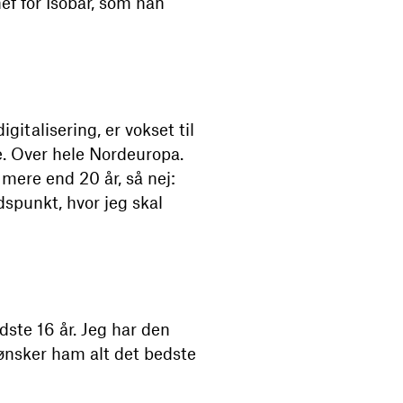
f for Isobar, som han
italisering, er vokset til
. Over hele Nordeuropa.
mere end 20 år, så nej:
dspunkt, hvor jeg skal
dste 16 år. Jeg har den
g ønsker ham alt det bedste