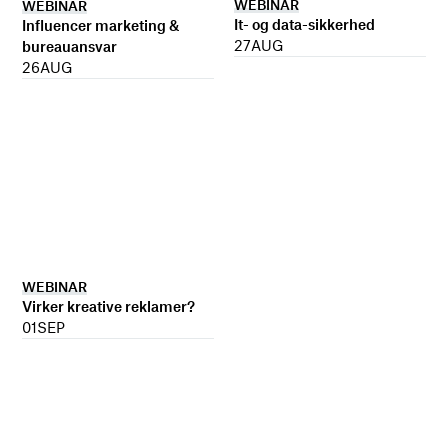
WEBINAR
WEBINAR
It- og data-sikkerhed
Influencer marketing &
27
AUG
bureauansvar
26
AUG
WEBINAR
Virker kreative reklamer?
01
SEP