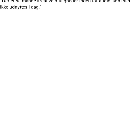
“Der er så mange kreative muligheder inden for audio, som slet
ikke udnyttes i dag,”