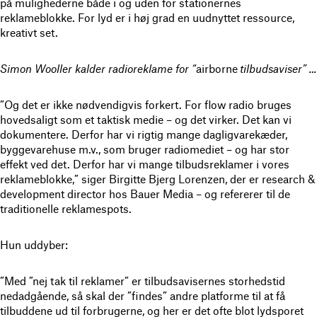
på mulighederne både i og uden for stationernes
reklameblokke. For lyd er i høj grad en uudnyttet ressource,
kreativt set.
Simon Wooller kalder radioreklame for “
airborne
tilbudsaviser” …
”Og det er ikke nødvendigvis forkert. For flow radio bruges
hovedsaligt som et taktisk medie – og det virker. Det kan vi
dokumentere. Derfor har vi rigtig mange dagligvarekæder,
byggevarehuse m.v., som bruger radiomediet – og har stor
effekt ved det. Derfor har vi mange tilbudsreklamer i vores
reklameblokke,” siger Birgitte Bjerg Lorenzen, der er research &
development director hos Bauer Media – og refererer til de
traditionelle reklamespots.
Hun uddyber:
”Med ”nej tak til reklamer” er tilbudsavisernes storhedstid
nedadgående, så skal der ”findes” andre platforme til at få
tilbuddene ud til forbrugerne, og her er det ofte blot lydsporet