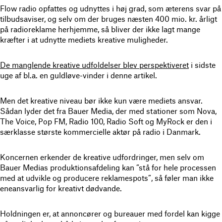
Flow radio opfattes og udnyttes i høj grad, som æterens svar på
tilbudsaviser, og selv om der bruges næsten 400 mio. kr. årligt
på radioreklame herhjemme, så bliver der ikke lagt mange
kræfter i at udnytte mediets kreative muligheder.
De manglende kreative udfoldelser blev perspektiveret
i sidste
uge af bl.a. en guldløve-vinder i denne artikel.
Men det kreative niveau bør ikke kun være mediets ansvar.
Sådan lyder det fra Bauer Media, der med stationer som Nova,
The Voice, Pop FM, Radio 100, Radio Soft og MyRock er den i
særklasse største kommercielle aktør på radio i Danmark.
Koncernen erkender de kreative udfordringer, men selv om
Bauer Medias produktionsafdeling kan ”stå for hele processen
med at udvikle og producere reklamespots”, så føler man ikke
eneansvarlig for kreativt dødvande.
Holdningen er, at annoncører og bureauer med fordel kan kigge