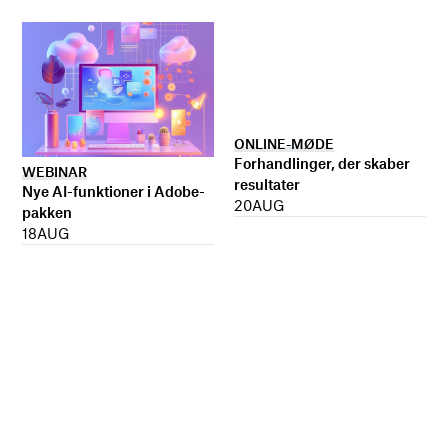
ONLINE-MØDE
Forhandlinger, der skaber
WEBINAR
resultater
Nye AI-funktioner i Adobe-
20
AUG
pakken
18
AUG