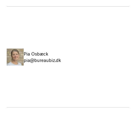
Pia Osbæck
pia@bureaubiz.dk