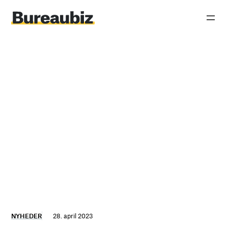
Spring
til
indhold
NYHEDER
28. april 2023