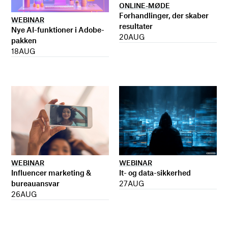
ONLINE-MØDE
Forhandlinger, der skaber
WEBINAR
resultater
Nye AI-funktioner i Adobe-
20
AUG
pakken
18
AUG
WEBINAR
WEBINAR
It- og data-sikkerhed
Influencer marketing &
27
AUG
bureauansvar
26
AUG