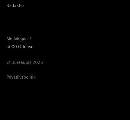
Redaktør
24 27 32 38
pia@bureaubiz.dk
Møllekajen 7
5000 Odense
© Bureaubiz 2026
Privatlivspolitik