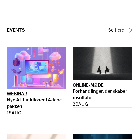
EVENTS
Se flere
ONLINE-MØDE
Forhandlinger, der skaber
WEBINAR
resultater
Nye AI-funktioner i Adobe-
20
AUG
pakken
18
AUG