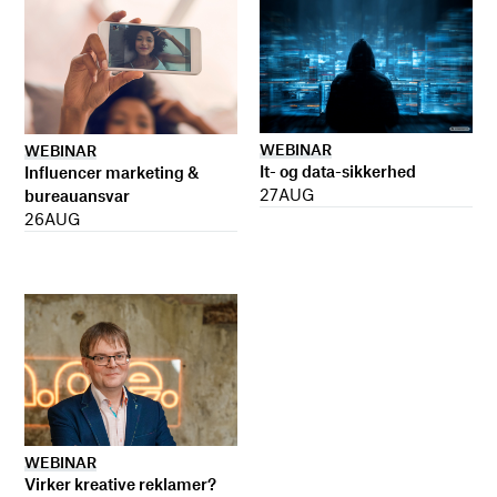
WEBINAR
WEBINAR
It- og data-sikkerhed
Influencer marketing &
27
AUG
bureauansvar
26
AUG
WEBINAR
Virker kreative reklamer?