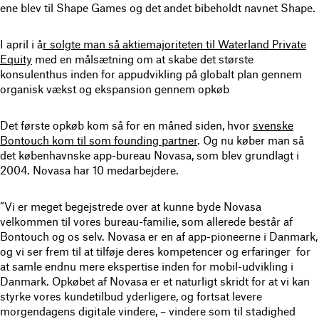
ene blev til Shape Games og det andet bibeholdt navnet Shape.
I april i å
r solgte man så aktiemajoriteten til Waterland Private
Equity
med en målsætning om at skabe det største
konsulenthus inden for appudvikling på globalt plan gennem
organisk vækst og ekspansion gennem opkøb
Det første opkøb kom så for en måned siden, hvor
svenske
Bontouch kom til som founding partner
. Og nu køber man så
det københavnske app-bureau Novasa, som blev grundlagt i
2004. Novasa har 10 medarbejdere.
”Vi er meget begejstrede over at kunne byde Novasa
velkommen til vores bureau-familie, som allerede består af
Bontouch og os selv. Novasa er en af app-pioneerne i Danmark,
og vi ser frem til at tilføje deres kompetencer og erfaringer for
at samle endnu mere ekspertise inden for mobil-udvikling i
Danmark. Opkøbet af Novasa er et naturligt skridt for at vi kan
styrke vores kundetilbud yderligere, og fortsat levere
morgendagens digitale vindere, – vindere som til stadighed