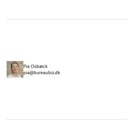
Pia Osbæck
pia@bureaubiz.dk