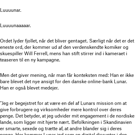
Luuuunar.
Luuuunaaaaar.
Ordet lyder fjollet, når det bliver gentaget. Særligt når det er det
eneste ord, der kommer ud af den verdenskendte komiker og
skuespiller Will Ferrell, mens han stift stirrer ind i kameraet i
teaseren til en ny kampagne.
Men det giver mening, når man får konteksten med: Han er ikke
bare blevet det nye ansigt for den danske online-bank Lunar.
Han er også blevet medejer.
“Jeg er begejstret for at være en del af Lunars mission om at
give forbrugere og virksomheder mere kontrol over deres
penge. Det betyder, at jeg udvider mit engagement i de nordiske
lande, som ligger mit hjerte nært. Befolkningen i Skandinavien
er smarte, sexede og trætte af, at andre blander sig i deres
penge. Her kommer Lunar ind som en digital disrupter i den