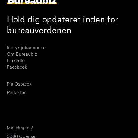
Hold dig opdateret inden for
bureauverdenen
Indryk jobannonce
Om Bureaubiz
LinkedIn
Facebook
Pia Osbæck
Redaktør
24 27 32 38
pia@bureaubiz.dk
Møllekajen 7
5000 Odense