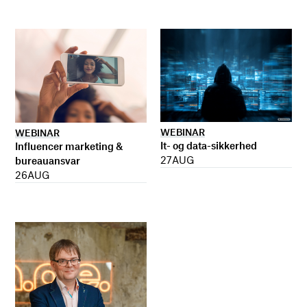
WEBINAR
WEBINAR
It- og data-sikkerhed
Influencer marketing &
27
AUG
bureauansvar
26
AUG