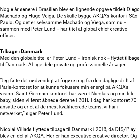
Nogle år senere i Brasilien blev en lignende opgave tildelt Diego
Machado og Hugo Veiga. De skulle bygge AKQA’s kontor i São
Paulo. Og det er selvsamme Machado og Viega, som nu –
sammen med Peter Lund – har titel af global chief creative
officer.
Tilbage i Danmark
Med den globale titel er Peter Lund – ironisk nok – flyttet tilbage
til Danmark. Af lige dele private og professionelle årsager.
”Jeg følte det nødvendigt at frigøre mig fra den daglige drift af
Paris-kontoret for at kunne fokusere min energi på AKQA’s
vision. Saint-Germain kontoret har været Nicolais og min lille
baby, siden vi først åbnede dørene i 2011. I dag har kontoret 70
ansatte og er et af de mest kvalificerede teams, vi har i
netværket,” siger Peter Lund.
Nicolai Villads flyttede tilbage til Danmark i 2018, da DIS/Play
blev en del af AKQA. Her er han executive creative director. Og