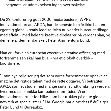
begyndte, er udnævnelsen ingen overraskelse.
De 29 kontorer og godt 2000 medarbejdere i WPP’s
innovationsbureau, AKQA, har de seneste fem år ikke haft en
egentlig global kreativ ledelse. Men nu vender bureauet tilbage
med effekt – med hele tre kreative direktører på verdensplan, og
den ene af dem er dansker: Peter Ammentorp Lund.
Han er i forvejen european executive creative officer, og med
forfremmelsen skal han bl.a. – via et globalt overblik –
koordinere.
”I min nye rolle ser jeg det som vores fornemmeste opgave at
matche det rigtige talent med de rette opgaver. Vi betragter
AKQA som ét studie med mange suiter rundt omkring i verden,
hver med sine unikke kompetence-områder. Vi er
innovationspartner for Nike, som har trukket på dette globale
netværk af specialister i 21 år. Google har gjort det i 8 år,” siger
Peter Lund til Bureaubiz.