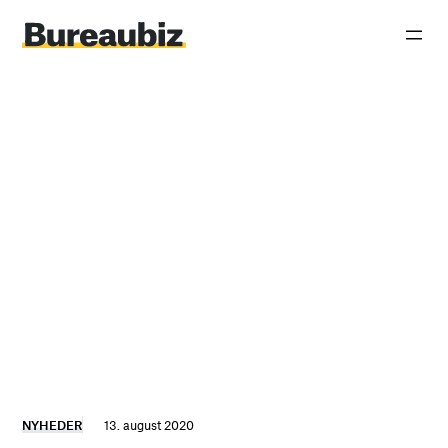
Spring
til
indhold
NYHEDER
13. august 2020