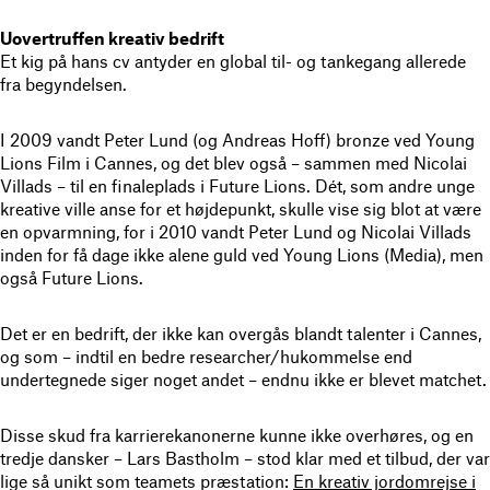
Uovertruffen kreativ bedrift
Et kig på hans cv antyder en global til- og tankegang allerede
fra begyndelsen.
I 2009 vandt Peter Lund (og Andreas Hoff) bronze ved Young
Lions Film i Cannes, og det blev også – sammen med Nicolai
Villads – til en finaleplads i Future Lions. Dét, som andre unge
kreative ville anse for et højdepunkt, skulle vise sig blot at være
en opvarmning, for i 2010 vandt Peter Lund og Nicolai Villads
inden for få dage ikke alene guld ved Young Lions (Media), men
også Future Lions.
Det er en bedrift, der ikke kan overgås blandt talenter i Cannes,
og som – indtil en bedre researcher/hukommelse end
undertegnede siger noget andet – endnu ikke er blevet matchet.
Disse skud fra karrierekanonerne kunne ikke overhøres, og en
tredje dansker – Lars Bastholm – stod klar med et tilbud, der var
lige så unikt som teamets præstation:
En kreativ jordomrejse i