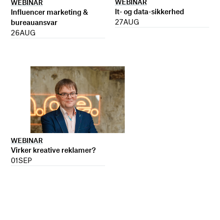
WEBINAR
WEBINAR
It- og data-sikkerhed
Influencer marketing &
27
AUG
bureauansvar
26
AUG
WEBINAR
Virker kreative reklamer?
01
SEP