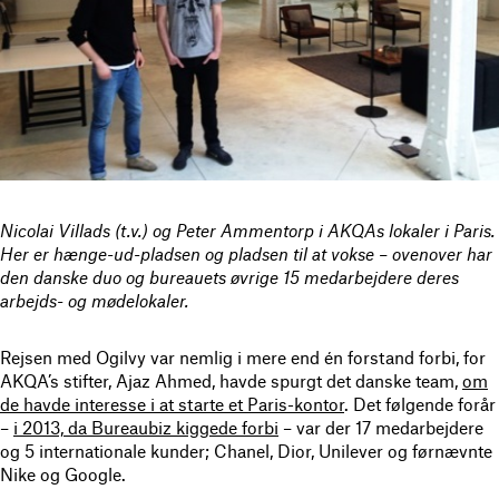
Nicolai Villads (t.v.) og Peter Ammentorp i AKQAs lokaler i Paris.
Her er hænge-ud-pladsen og pladsen til at vokse – ovenover har
den danske duo og bureauets øvrige 15 medarbejdere deres
arbejds- og mødelokaler.
Rejsen med Ogilvy var nemlig i mere end én forstand forbi, for
AKQA’s stifter, Ajaz Ahmed, havde spurgt det danske team,
om
de havde interesse i at starte et Paris-kontor
. Det følgende forår
–
i 2013, da Bureaubiz kiggede forbi
– var der 17 medarbejdere
og 5 internationale kunder; Chanel, Dior, Unilever og førnævnte
Nike og Google.