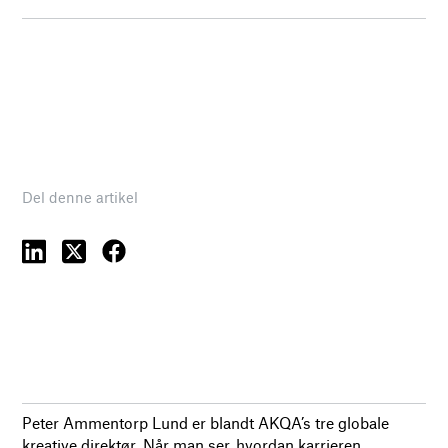
Del denne artikel
Peter Ammentorp Lund er blandt AKQA’s tre globale
kreative direktør. Når man ser, hvordan karrieren