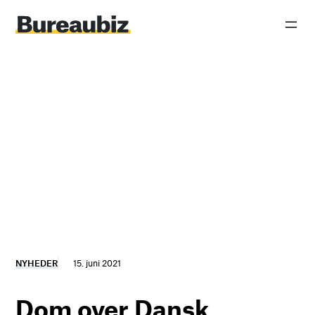
Spring
til
indhold
NYHEDER
15. juni 2021
Dom over Dansk