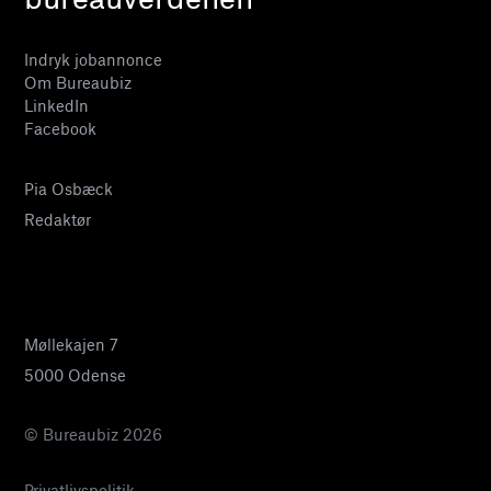
Indryk jobannonce
Om Bureaubiz
LinkedIn
Facebook
Pia Osbæck
Redaktør
24 27 32 38
pia@bureaubiz.dk
Møllekajen 7
5000 Odense
© Bureaubiz 2026
Privatlivspolitik