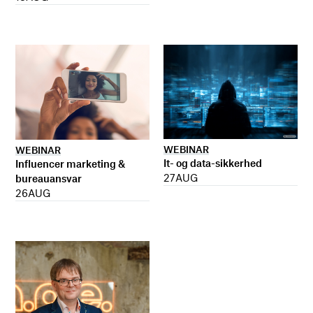
WEBINAR
WEBINAR
It- og data-sikkerhed
Influencer marketing &
27
AUG
bureauansvar
26
AUG