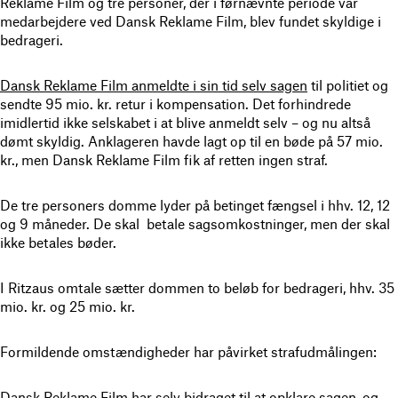
Reklame Film og tre personer, der i førnævnte periode var
medarbejdere ved Dansk Reklame Film, blev fundet skyldige i
bedrageri.
Dansk Reklame Film anmeldte i sin tid selv sagen
til politiet og
sendte 95 mio. kr. retur i kompensation. Det forhindrede
imidlertid ikke selskabet i at blive anmeldt selv – og nu altså
dømt skyldig. Anklageren havde lagt op til en bøde på 57 mio.
kr., men Dansk Reklame Film fik af retten ingen straf.
De tre personers domme lyder på betinget fængsel i hhv. 12, 12
og 9 måneder. De skal betale sagsomkostninger, men der skal
ikke betales bøder.
I Ritzaus omtale sætter dommen to beløb for bedrageri, hhv. 35
mio. kr. og 25 mio. kr.
Formildende omstændigheder har påvirket strafudmålingen:
Dansk Reklame Film har selv bidraget til at opklare sagen, og