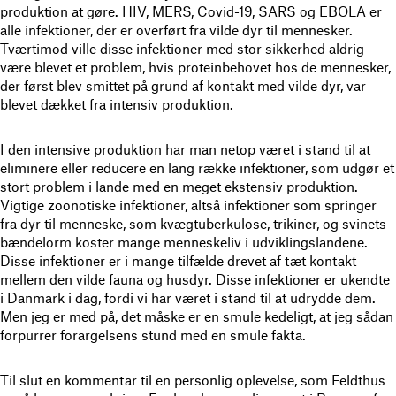
produktion at gøre. HIV, MERS, Covid-19, SARS og EBOLA er
alle infektioner, der er overført fra vilde dyr til mennesker.
Tværtimod ville disse infektioner med stor sikkerhed aldrig
være blevet et problem, hvis proteinbehovet hos de mennesker,
der først blev smittet på grund af kontakt med vilde dyr, var
blevet dækket fra intensiv produktion.
I den intensive produktion har man netop været i stand til at
eliminere eller reducere en lang række infektioner, som udgør et
stort problem i lande med en meget ekstensiv produktion.
Vigtige zoonotiske infektioner, altså infektioner som springer
fra dyr til menneske, som kvægtuberkulose, trikiner, og svinets
bændelorm koster mange menneskeliv i udviklingslandene.
Disse infektioner er i mange tilfælde drevet af tæt kontakt
mellem den vilde fauna og husdyr. Disse infektioner er ukendte
i Danmark i dag, fordi vi har været i stand til at udrydde dem.
Men jeg er med på, det måske er en smule kedeligt, at jeg sådan
forpurrer forargelsens stund med en smule fakta.
Til slut en kommentar til en personlig oplevelse, som Feldthus