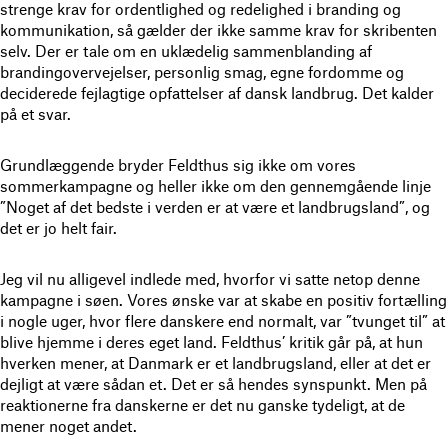
strenge krav for ordentlighed og redelighed i branding og
kommunikation, så gælder der ikke samme krav for skribenten
selv. Der er tale om en uklædelig sammenblanding af
brandingovervejelser, personlig smag, egne fordomme og
deciderede fejlagtige opfattelser af dansk landbrug. Det kalder
på et svar.
Grundlæggende bryder Feldthus sig ikke om vores
sommerkampagne og heller ikke om den gennemgående linje
”Noget af det bedste i verden er at være et landbrugsland”, og
det er jo helt fair.
Jeg vil nu alligevel indlede med, hvorfor vi satte netop denne
kampagne i søen. Vores ønske var at skabe en positiv fortælling
i nogle uger, hvor flere danskere end normalt, var ”tvunget til” at
blive hjemme i deres eget land. Feldthus’ kritik går på, at hun
hverken mener, at Danmark er et landbrugsland, eller at det er
dejligt at være sådan et. Det er så hendes synspunkt. Men på
reaktionerne fra danskerne er det nu ganske tydeligt, at de
mener noget andet.