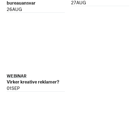
27
AUG
bureauansvar
26
AUG
WEBINAR
Virker kreative reklamer?
01
SEP