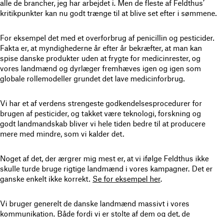
alle de brancher, jeg har arbejdet i. Men de fleste af Feldthus’
kritikpunkter kan nu godt trænge til at blive set efter i sømmene.
For eksempel det med et overforbrug af penicillin og pesticider.
Fakta er, at myndighederne år efter år bekræfter, at man kan
spise danske produkter uden at frygte for medicinrester, og
vores landmænd og dyrlæger fremhæves igen og igen som
globale rollemodeller grundet det lave medicinforbrug.
Vi har et af verdens strengeste godkendelsesprocedurer for
brugen af pesticider, og takket være teknologi, forskning og
godt landmandskab bliver vi hele tiden bedre til at producere
mere med mindre, som vi kalder det.
Noget af det, der ærgrer mig mest er, at vi ifølge Feldthus ikke
skulle turde bruge rigtige landmænd i vores kampagner. Det er
ganske enkelt ikke korrekt.
Se for eksempel her
.
Vi bruger generelt de danske landmænd massivt i vores
kommunikation. Både fordi vi er stolte af dem og det, de