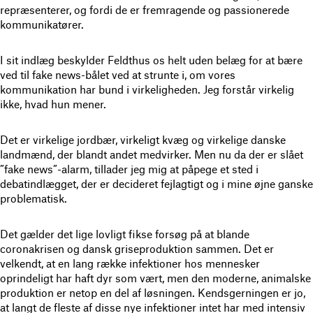
repræsenterer, og fordi de er fremragende og passionerede
kommunikatører.
I sit indlæg beskylder Feldthus os helt uden belæg for at bære
ved til fake news-bålet ved at strunte i, om vores
kommunikation har bund i virkeligheden. Jeg forstår virkelig
ikke, hvad hun mener.
Det er virkelige jordbær, virkeligt kvæg og virkelige danske
landmænd, der blandt andet medvirker. Men nu da der er slået
”fake news”-alarm, tillader jeg mig at påpege et sted i
debatindlægget, der er decideret fejlagtigt og i mine øjne ganske
problematisk.
Det gælder det lige lovligt fikse forsøg på at blande
coronakrisen og dansk griseproduktion sammen. Det er
velkendt, at en lang række infektioner hos mennesker
oprindeligt har haft dyr som vært, men den moderne, animalske
produktion er netop en del af løsningen. Kendsgerningen er jo,
at langt de fleste af disse nye infektioner intet har med intensiv