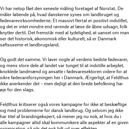
Vi har netop fået den seneste måling foretaget af Norstat. De
måler løbende på, hvad danskerne synes om landbruget og
fødevarevirksomhederne. Et massivt flertal er positivt indstillet,
og det er intet mindre end rørende at læse de åbne udsagn, folk
knytter dertil. Det fremstår med al tydelighed, at uanset om man
ser det historisk, økonomisk eller kulturelt, så er Danmark
saftsuseme et landbrugsland.
Og godt det samme. Vi laver nogle af verdens bedste fødevarer,
og mens store dele af landet var tunget til at indstille arbejdet,
knoklede landmænd og ansatte i fødevaresektoren videre for at
sikre fødevareforsyningen her i Danmark. Ærgerligt, at Feldthus
ikke anerkender det – men dejligt at den brede befolkning har
øje for den slags.
Feldthus kritiserer også vores kampagne for ikke at beskæftige
sig med problemerne for dansk landbrug. Og selvom jeg ikke
har titel af brandingekspert, så mener jeg nu nok, at hvis du i
alle kampagner altid skal kommunikere alle aspekter af en given
organisation, så går det nok lidt ud over effekten.