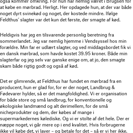
også kommer omkring. For hun har nemlig været i Brugsen for
at købe en mørbrad. Herligt. Her opdagede hun, at der var både
noget dyrt svinekød og noget, der kostede mindre. Ifølge
Feldthus’ slagter var det kun det første, der smagte af kød.
Heldigvis har jeg en tilsvarende personlig beretning fra
sommerlandet. Jeg var nemlig hjemme i Vendsyssel hos min
forældre. Min far er udlært slagter, og ved middagsbordet fik vi
en dansk mørbrad, som havde kostet 39.95 kroner. Både min
slagterfar og jeg selv var ganske enige om, at jo, den smagte
skam både rigtig godt og også af kød.
Det er glimrende, at Feldthus har fundet en mørbrad fra en
producent, hun er glad for, for er der noget, Landbrug &
Fødevarer hylder, så er det mangfoldighed. Vi er organisation
for både store og små landbrug, for konventionelle og
økologiske landmænd og alt derimellem, for de små
nicheprodukter og dem, der købes af mange i
supermarkedernes kølediske. Og vi er stolte af det hele. Der er
næppe noget, vi går mere op i end kvalitet. Hvis forbrugerne
ikke vil købe det, vi laver – og betale for det – så er vi her ikke.