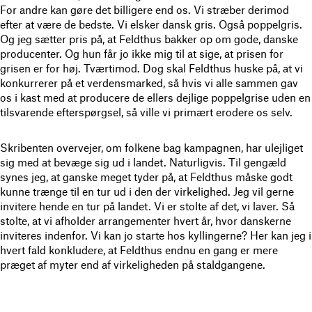
For andre kan gøre det billigere end os. Vi stræber derimod
efter at være de bedste. Vi elsker dansk gris. Også poppelgris.
Og jeg sætter pris på, at Feldthus bakker op om gode, danske
producenter. Og hun får jo ikke mig til at sige, at prisen for
grisen er for høj. Tværtimod. Dog skal Feldthus huske på, at vi
konkurrerer på et verdensmarked, så hvis vi alle sammen gav
os i kast med at producere de ellers dejlige poppelgrise uden en
tilsvarende efterspørgsel, så ville vi primært erodere os selv.
Skribenten overvejer, om folkene bag kampagnen, har ulejliget
sig med at bevæge sig ud i landet. Naturligvis. Til gengæld
synes jeg, at ganske meget tyder på, at Feldthus måske godt
kunne trænge til en tur ud i den der virkelighed. Jeg vil gerne
invitere hende en tur på landet. Vi er stolte af det, vi laver. Så
stolte, at vi afholder arrangementer hvert år, hvor danskerne
inviteres indenfor. Vi kan jo starte hos kyllingerne? Her kan jeg i
hvert fald konkludere, at Feldthus endnu en gang er mere
præget af myter end af virkeligheden på staldgangene.