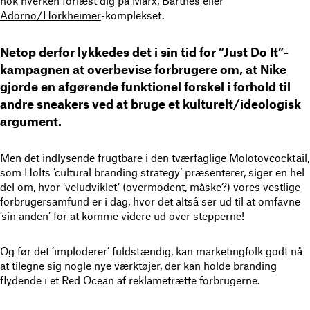
nok hverken forlæst dig på
Marx
,
Barthes
eller
Adorno/Horkheimer
-komplekset.
Netop derfor lykkedes det i sin tid for ”Just Do It”-
kampagnen at overbevise forbrugere om, at Nike
gjorde en afgørende funktionel forskel i forhold til
andre sneakers ved at bruge et kulturelt/ideologisk
argument.
Men det indlysende frugtbare i den tværfaglige Molotovcocktail,
som Holts ’cultural branding strategy’ præsenterer, siger en hel
del om, hvor ’veludviklet’ (overmodent, måske?) vores vestlige
forbrugersamfund er i dag, hvor det altså ser ud til at omfavne
’sin anden’ for at komme videre ud over stepperne!
Og før det ‘imploderer’ fuldstændig, kan marketingfolk godt nå
at tilegne sig nogle nye værktøjer, der kan holde branding
flydende i et Red Ocean af reklametrætte forbrugerne.