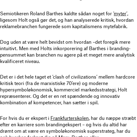
Semiotikeren Roland Barthes kaldte sådan noget for ’
myter
’,
ligesom Holt også gør det, og han analyserede kritisk, hvordan
reklamebranchen fungerede som kapitalismens mytefabrik.
Dog uden at være helt bevidst om hvordan –det foregik mere
intuitivt. Men med Holts inkorporering af Barthes i branding-
pensummet kan branchen nu agere på et meget mere analytisk
kvalificeret niveau.
Det er i det hele taget et ’clash of civilizations’ mellem hardcore
kritisk teori (fra de marxistiske 70’ere) og moderne
hypersymboløkonomisk, kommerciel markedsstrategi, Holt
repræsenterer. Og det er en ret spændende og innovativ
kombination af kompetencer, han sætter i spil.
For hvis du er ekspert i
Frankfurterskolen
, har du næppe stræbt
efter en karriere som brandingekspert – og hvis du altid har
drømt om at være en symboløkonomisk superstrateg, har du