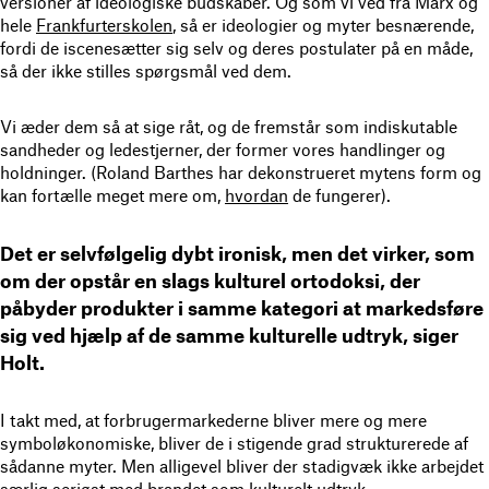
versioner af ideologiske budskaber. Og som vi ved fra Marx og
hele
Frankfurterskolen
, så er ideologier og myter besnærende,
fordi de iscenesætter sig selv og deres postulater på en måde,
så der ikke stilles spørgsmål ved dem.
Vi æder dem så at sige råt, og de fremstår som indiskutable
sandheder og ledestjerner, der former vores handlinger og
holdninger. (Roland Barthes har dekonstrueret mytens form og
kan fortælle meget mere om,
hvordan
de fungerer).
Det er selvfølgelig dybt ironisk, men det virker, som
om der opstår en slags kulturel ortodoksi, der
påbyder produkter i samme kategori at markedsføre
sig ved hjælp af de samme kulturelle udtryk, siger
Holt.
I takt med, at forbrugermarkederne bliver mere og mere
symboløkonomiske, bliver de i stigende grad strukturerede af
sådanne myter. Men alligevel bliver der stadigvæk ikke arbejdet