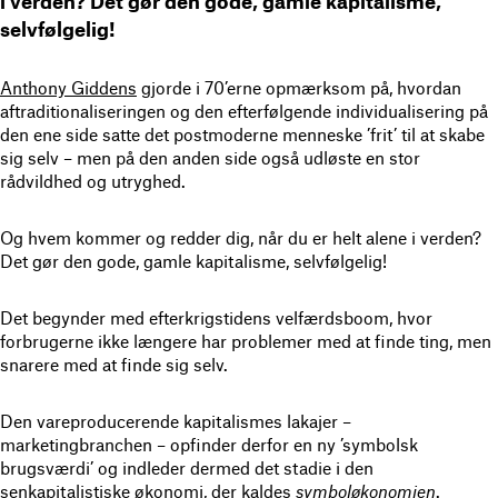
i verden? Det gør den gode, gamle kapitalisme,
selvfølgelig!
Anthony Giddens
gjorde i 70’erne opmærksom på, hvordan
aftraditionaliseringen og den efterfølgende individualisering på
den ene side satte det postmoderne menneske ’frit’ til at skabe
sig selv – men på den anden side også udløste en stor
rådvildhed og utryghed.
Og hvem kommer og redder dig, når du er helt alene i verden?
Det gør den gode, gamle kapitalisme, selvfølgelig!
Det begynder med efterkrigstidens velfærdsboom, hvor
forbrugerne ikke længere har problemer med at finde ting, men
snarere med at finde sig selv.
Den vareproducerende kapitalismes lakajer –
marketingbranchen – opfinder derfor en ny ’symbolsk
brugsværdi’ og indleder dermed det stadie i den
senkapitalistiske økonomi, der kaldes
symboløkonomien
.