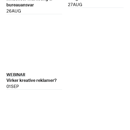
27
AUG
bureauansvar
26
AUG
WEBINAR
Virker kreative reklamer?
01
SEP