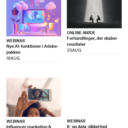
ONLINE-MØDE
Forhandlinger, der skaber
WEBINAR
resultater
Nye AI-funktioner i Adobe-
20
AUG
pakken
18
AUG
WEBINAR
WEBINAR
It- og data-sikkerhed
Influencer marketing &