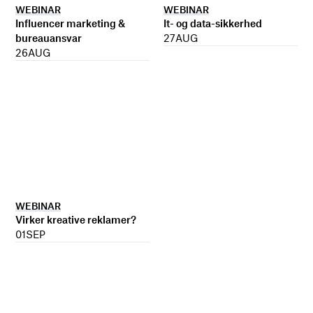
WEBINAR
WEBINAR
It- og data-sikkerhed
Influencer marketing &
27
AUG
bureauansvar
26
AUG
WEBINAR
Virker kreative reklamer?
01
SEP