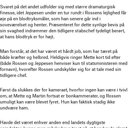
Svaret på det andet udfolder sig med større dramaturgisk
finesse, idet Jeppesen under en tur rundt i Rossens lejlighed får
øje på en blodtryksmåler, som han senere går ind i
soveværelset og henter. Præsenteret for dette synlige bevis på
sin svaghed indrømmer den tidligere stabschef tydeligt berørt,
at hans blodtryk er for højt.
Man forstår, at det har været et hårdt job, som har tæret på
både kræfter og helbred. Heldigvis ringer Mette kort tid efter
(både Rossen og Jeppesen henviser kun til statsministeren med
fornavn), hvorefter Rossen undskylder sig for at tale med sin
tidligere chef.
Først da slukkes der for kameraet, hvorfor ingen kan være i tvivl
om, at Mette og Martin fortsat er bonkammerater, og Rossen
umuligt kan være blevet fyret. Hun kan faktisk stadig ikke
undvære ham.
Havde det været enhver anden end landets dygtigste