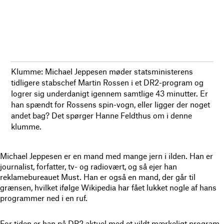
Klumme: Michael Jeppesen møder statsministerens
tidligere stabschef Martin Rossen i et DR2-program og
logrer sig underdanigt igennem samtlige 43 minutter. Er
han spændt for Rossens spin-vogn, eller ligger der noget
andet bag? Det spørger Hanne Feldthus om i denne
klumme.
Michael Jeppesen er en mand med mange jern i ilden. Han er
journalist, forfatter, tv- og radiovært, og så ejer han
reklamebureauet Must. Han er også en mand, der går til
grænsen, hvilket ifølge Wikipedia har fået lukket nogle af hans
programmer ned i en ruf.
For tiden er han på DR2 aktuel med et vildt mærkeligt program