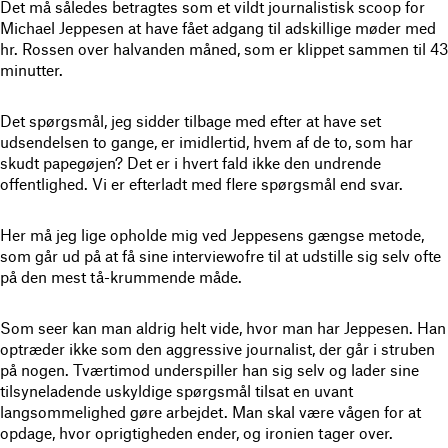
Det må således betragtes som et vildt journalistisk scoop for
Michael Jeppesen at have fået adgang til adskillige møder med
hr. Rossen over halvanden måned, som er klippet sammen til 43
minutter.
Det spørgsmål, jeg sidder tilbage med efter at have set
udsendelsen to gange, er imidlertid, hvem af de to, som har
skudt papegøjen? Det er i hvert fald ikke den undrende
offentlighed. Vi er efterladt med flere spørgsmål end svar.
Her må jeg lige opholde mig ved Jeppesens gængse metode,
som går ud på at få sine interviewofre til at udstille sig selv ofte
på den mest tå-krummende måde.
Som seer kan man aldrig helt vide, hvor man har Jeppesen. Han
optræder ikke som den aggressive journalist, der går i struben
på nogen. Tværtimod underspiller han sig selv og lader sine
tilsyneladende uskyldige spørgsmål tilsat en uvant
langsommelighed gøre arbejdet. Man skal være vågen for at
opdage, hvor oprigtigheden ender, og ironien tager over.