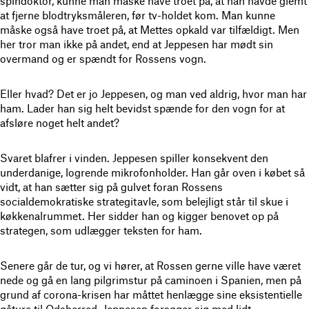
spindoktor, kunne man måske have troet på, at han havde glemt
at fjerne blodtryksmåleren, før tv-holdet kom. Man kunne
måske også have troet på, at Mettes opkald var tilfældigt. Men
her tror man ikke på andet, end at Jeppesen har mødt sin
overmand og er spændt for Rossens vogn.
Eller hvad? Det er jo Jeppesen, og man ved aldrig, hvor man har
ham. Lader han sig helt bevidst spænde for den vogn for at
afsløre noget helt andet?
Svaret blafrer i vinden. Jeppesen spiller konsekvent den
underdanige, logrende mikrofonholder. Han går oven i købet så
vidt, at han sætter sig på gulvet foran Rossens
socialdemokratiske strategitavle, som belejligt står til skue i
køkkenalrummet. Her sidder han og kigger benovet op på
strategen, som udlægger teksten for ham.
Senere går de tur, og vi hører, at Rossen gerne ville have været
nede og gå en lang pilgrimstur på caminoen i Spanien, men på
grund af corona-krisen har måttet henlægge sine eksistentielle
gåture til Odsherred. Jeppesen forsøger sig med lidt