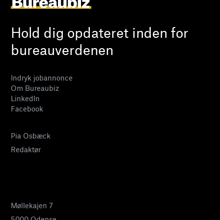
Hold dig opdateret inden for
bureauverdenen
Indryk jobannonce
Om Bureaubiz
LinkedIn
Facebook
Pia Osbæck
Redaktør
24 27 32 38
pia@bureaubiz.dk
Møllekajen 7
5000 Odense