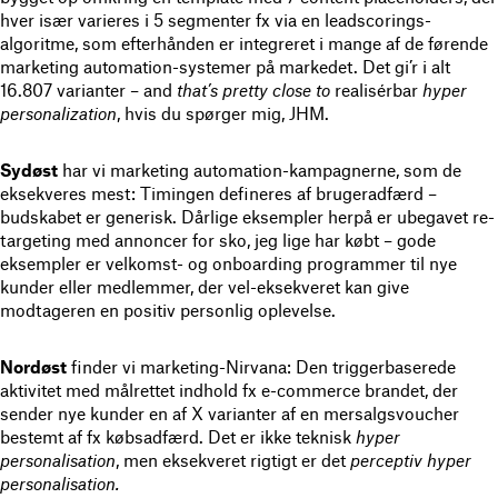
hver især varieres i 5 segmenter fx via en leadscorings-
algoritme, som efterhånden er integreret i mange af de førende
marketing automation-systemer på markedet. Det gi’r i alt
16.807 varianter – and
that’s pretty close
to
realisérbar
hyper
personalization
, hvis du spørger mig, JHM.
Sydøst
har vi marketing automation-kampagnerne, som de
eksekveres mest: Timingen defineres af brugeradfærd –
budskabet er generisk. Dårlige eksempler herpå er ubegavet re-
targeting med annoncer for sko, jeg lige har købt – gode
eksempler er velkomst- og onboarding programmer til nye
kunder eller medlemmer, der vel-eksekveret kan give
modtageren en positiv personlig oplevelse.
Nordøst
finder vi marketing-Nirvana: Den triggerbaserede
aktivitet med målrettet indhold fx e-commerce brandet, der
sender nye kunder en af X varianter af en mersalgsvoucher
bestemt af fx købsadfærd. Det er ikke teknisk
hyper
personalisation
, men eksekveret rigtigt er det
perceptiv hyper
personalisation.