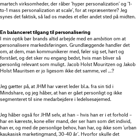
martech virksomheder, der råber ’hyper personalization’ og ’1-
to-1 mass personalization at scale’, for at repræsentere? Jeg
synes det faktisk, så lad os mødes et eller andet sted på midten.
En balanceret tilgang til personalisering
I min optik bør brands altid arbejde med en
ambition
om at
personalisere markedsføringen. Grundlæggende handler det
om, at dem, man kommunikerer med, føler sig set, hørt og
forstået, og det sker nu engang bedst, hvis man bliver så
personlig relevant som muligt. Jacob Holst Mouritzen og Jakob
Holst Mauritsen er jo ligesom ikke det samme, vel …?
Jeg gætter på, at JHM har været leder bl.a. fra sin tid i
Mindshare, og jeg håber, at han er gået personligt og ikke
segmenteret til sine medarbejdere i ledelsesøjemed.
Jeg håber også for JHM selv, at han – hvis han er i et forhold –
har en kæreste, kone eller mand, der ser ham som det individ,
han er, og med de personlige behov, han har, og ikke som ’urban
kaukasisk marketingmand, 30-40 år’. Hvorfor skulle det