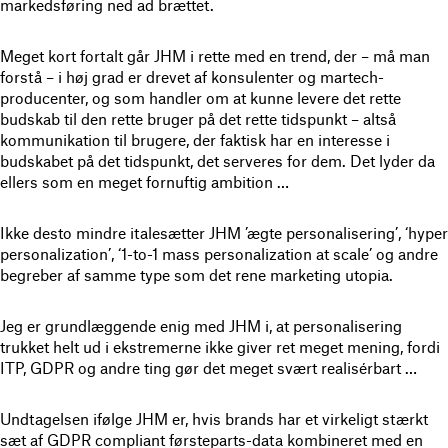
markedsføring ned ad brættet.
Meget kort fortalt går JHM i rette med en trend, der – må man
forstå – i høj grad er drevet af konsulenter og martech-
producenter, og som handler om at kunne levere det rette
budskab til den rette bruger på det rette tidspunkt – altså
kommunikation til brugere, der faktisk har en interesse i
budskabet på det tidspunkt, det serveres for dem. Det lyder da
ellers som en meget fornuftig ambition …
Ikke desto mindre italesætter JHM ’ægte personalisering’, ‘hyper
personalization’, ‘1-to-1 mass personalization at scale’ og andre
begreber af samme type som det rene marketing utopia.
Jeg er grundlæggende enig med JHM i, at personalisering
trukket helt ud i ekstremerne ikke giver ret meget mening, fordi
ITP, GDPR og andre ting gør det meget svært realisérbart …
Undtagelsen ifølge JHM er, hvis brands har et virkeligt stærkt
sæt af GDPR compliant førsteparts-data kombineret med en