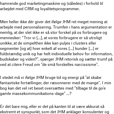
hamrende god marketingmaskine og (således) i forhold til
arbejdet med CRM og loyalitetsprogrammer.
Men heller ikke dér giver det ifølge JHM ret meget mening at
arbejde med personalisering. Trumfen i hans argumentation er
nemlig, at der slet ikke er så stor forskel på os forbrugere og
mennesker: ”Tror vi […], at vores forbrugere er så utroligt
unikke, at de simpelthen ikke kan puljes i clusters eller
segmenter [og at] hver enkelt af vores […] kunder […] er
fuldstændig unik og har helt individuelle behov for information,
budskaber og viden?”, spørger JHM retorisk og sætter trumf på
ved at citere Freud om ”de små forskelles narcissisme”.
I stedet må vi ifølge JHM bruge tid og energi på ”at skabe
fantastiske fortællinger, der ræsonnerer med de mange”. I min
bog kan det vel ret beset oversættes med ”tilbage til de go’e
gamle massekommunikations-dage” …?
Er det bare mig, eller er det på kanten til at være akkurat så
ekstremt et synspunkt, som det JHM anklager konsulenter og