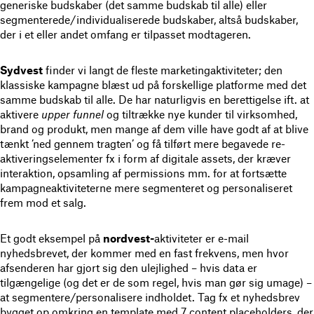
generiske budskaber (det samme budskab til alle) eller
segmenterede/individualiserede budskaber, altså budskaber,
der i et eller andet omfang er tilpasset modtageren.
Sydvest
finder vi langt de fleste marketingaktiviteter; den
klassiske kampagne blæst ud på forskellige platforme med det
samme budskab til alle. De har naturligvis en berettigelse ift. at
aktivere
upper funnel
og tiltrække nye kunder til virksomhed,
brand og produkt, men mange af dem ville have godt af at blive
tænkt ’ned gennem tragten’ og få tilført mere begavede re-
aktiveringselementer fx i form af digitale assets, der kræver
interaktion, opsamling af permissions mm. for at fortsætte
kampagneaktiviteterne mere segmenteret og personaliseret
frem mod et salg.
Et godt eksempel på
nordvest-
aktiviteter er e-mail
nyhedsbrevet, der kommer med en fast frekvens, men hvor
afsenderen har gjort sig den ulejlighed – hvis data er
tilgængelige (og det er de som regel, hvis man gør sig umage) –
at segmentere/personalisere indholdet. Tag fx et nyhedsbrev
bygget op omkring en template med 7 content placeholders, der