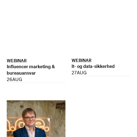
WEBINAR
WEBINAR
It- og data-sikkerhed
Influencer marketing &
27
AUG
bureauansvar
26
AUG