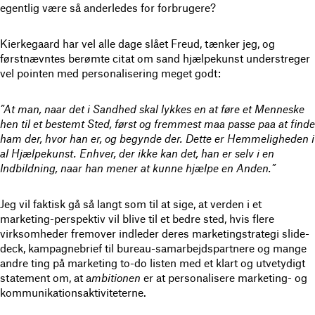
egentlig være så anderledes for forbrugere?
Kierkegaard har vel alle dage slået Freud, tænker jeg, og
førstnævntes berømte citat om sand hjælpekunst understreger
vel pointen med personalisering meget godt:
”At man, naar det i Sandhed skal lykkes en at føre et Menneske
hen til et bestemt Sted, først og fremmest maa passe paa at finde
ham der, hvor han er, og begynde der.
Dette er Hemmeligheden i
al Hjælpekunst.
Enhver, der ikke kan det, han er selv i en
Indbildning, naar han mener at kunne hjælpe en Anden.”
Jeg vil faktisk gå så langt som til at sige, at verden i et
marketing-perspektiv vil blive til et bedre sted, hvis flere
virksomheder fremover indleder deres marketingstrategi slide-
deck, kampagnebrief til bureau-samarbejdspartnere og mange
andre ting på marketing to-do listen med et klart og utvetydigt
statement om, at a
mbitionen
er at personalisere marketing- og
kommunikationsaktiviteterne.