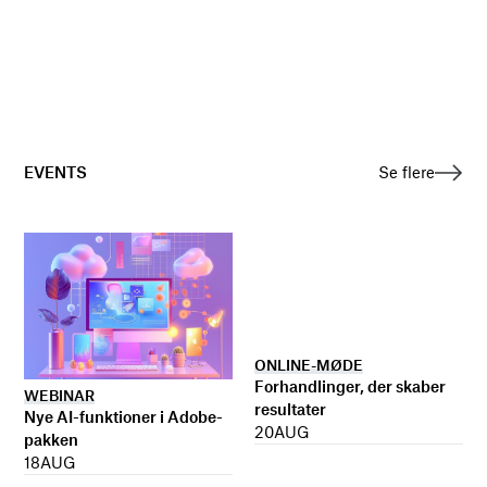
EVENTS
Se flere
ONLINE-MØDE
Forhandlinger, der skaber
WEBINAR
resultater
Nye AI-funktioner i Adobe-
20
AUG
pakken
18
AUG