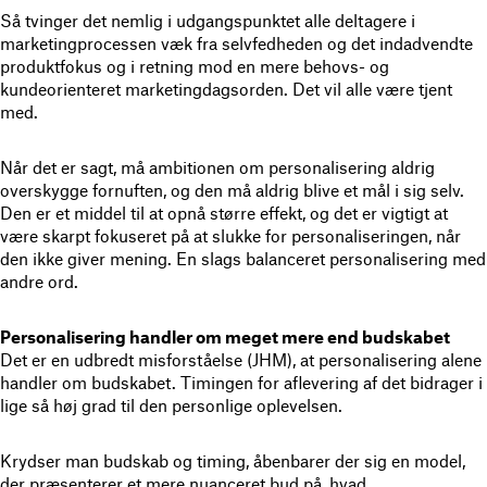
Så tvinger det nemlig i udgangspunktet alle deltagere i
marketingprocessen væk fra selvfedheden og det indadvendte
produktfokus og i retning mod en mere behovs- og
kundeorienteret marketingdagsorden. Det vil alle være tjent
med.
Når det er sagt, må ambitionen om personalisering aldrig
overskygge fornuften, og den må aldrig blive et mål i sig selv.
Den er et middel til at opnå større effekt, og det er vigtigt at
være skarpt fokuseret på at slukke for personaliseringen, når
den ikke giver mening. En slags balanceret personalisering med
andre ord.
Personalisering handler om meget mere end budskabet
Det er en udbredt misforståelse (JHM), at personalisering alene
handler om budskabet. Timingen for aflevering af det bidrager i
lige så høj grad til den personlige oplevelsen.
Krydser man budskab og timing, åbenbarer der sig en model,
der præsenterer et mere nuanceret bud på, hvad