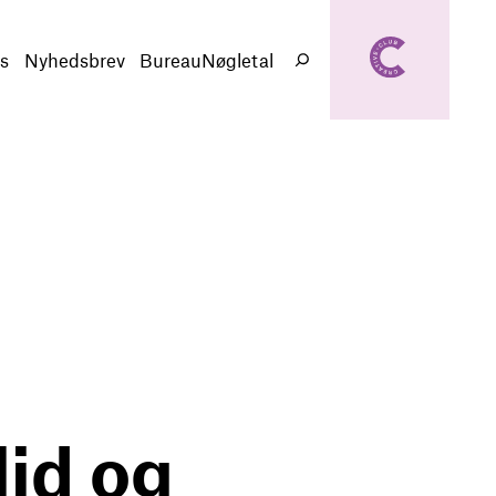
creativeclub.d
k
s
Nyhedsbrev
BureauNøgletal
Søg
lid og