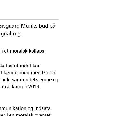
 Bisgaard Munks bud på
ignalling.
i et moralsk kollaps.
vokatsamfundet kan
nnet længe, men med Britta
et hele samfundets emne og
entral kamp i 2019.
ommunikation og indsats.
er I en moralsk overset