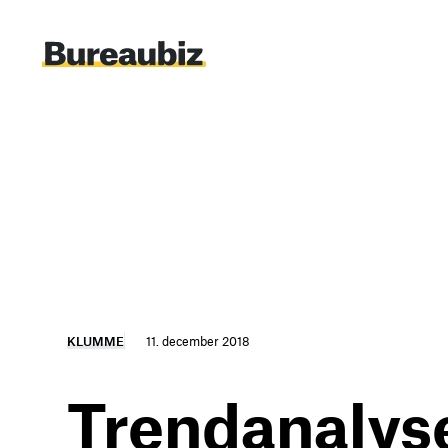
Spring
til
indhold
KLUMME
11. december 2018
Trendanalyse