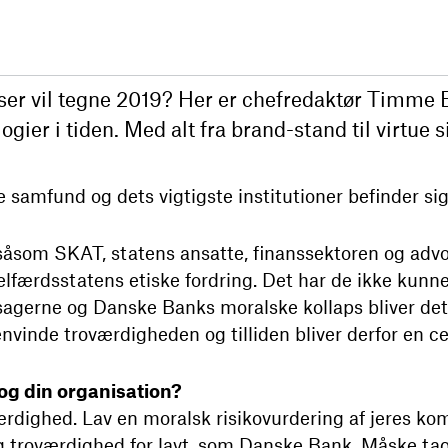
nser vil tegne 2019? Her er chefredaktør Timme
gier i tiden. Med alt fra brand-stand til virtue s
 samfund og dets vigtigste institutioner befinder sig 
såsom SKAT, statens ansatte, finanssektoren og ad
l velfærdsstatens etiske fordring. Det har de ikke ku
sagerne og Danske Banks moralske kollaps bliver d
nvinde troværdigheden og tilliden bliver derfor en c
 og din organisation?
ærdighed. Lav en moralsk risikovurdering af jeres k
 og troværdighed for lavt, som Danske Bank. Måske tag