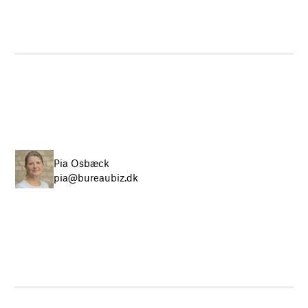
Pia Osbæck
pia@bureaubiz.dk