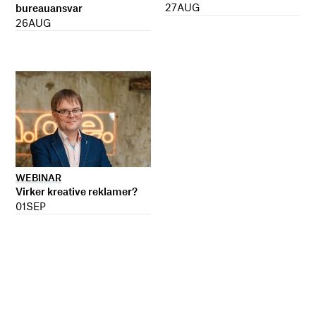
27
AUG
bureauansvar
26
AUG
WEBINAR
Virker kreative reklamer?
01
SEP