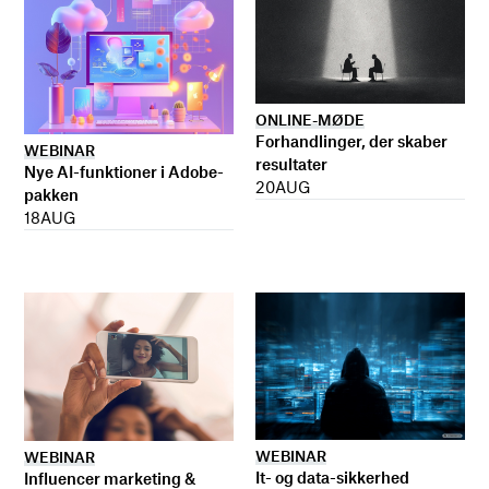
ONLINE-MØDE
Forhandlinger, der skaber
WEBINAR
resultater
Nye AI-funktioner i Adobe-
20
AUG
pakken
18
AUG
WEBINAR
WEBINAR
It- og data-sikkerhed
Influencer marketing &