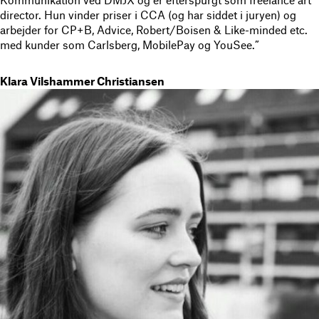
Kommunikation ved DMJX og er efterspurgt som freelance art
director. Hun vinder priser i CCA (og har siddet i juryen) og
arbejder for CP+B, Advice, Robert/Boisen & Like-minded etc.
med kunder som Carlsberg, MobilePay og YouSee.”
Klara Vilshammer Christiansen