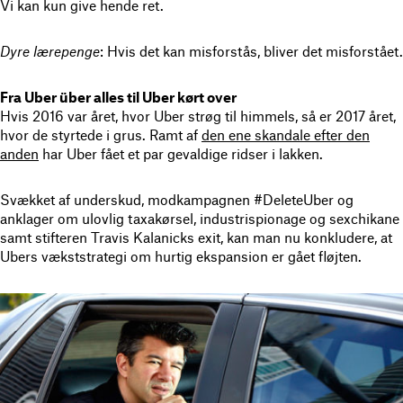
Vi kan kun give hende ret.
Dyre lærepenge
: Hvis det kan misforstås, bliver det misforstået.
Fra Uber über alles til Uber kørt over
Hvis 2016 var året, hvor Uber strøg til himmels, så er 2017 året,
hvor de styrtede i grus. Ramt af
den ene skandale efter den
anden
har Uber fået et par gevaldige ridser i lakken.
Svækket af underskud, modkampagnen #DeleteUber og
anklager om ulovlig taxakørsel, industrispionage og sexchikane
samt stifteren Travis Kalanicks exit, kan man nu konkludere, at
Ubers vækststrategi om hurtig ekspansion er gået fløjten.