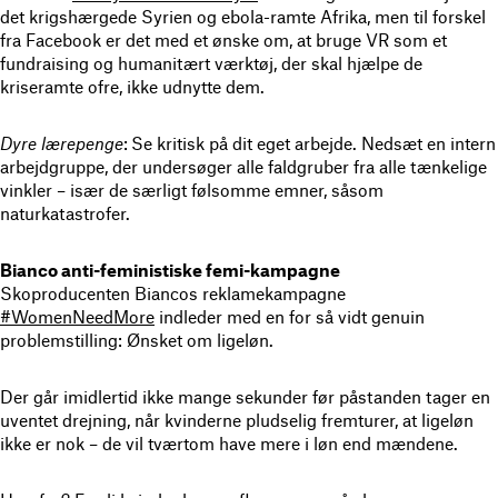
det krigshærgede Syrien og ebola-ramte Afrika, men til forskel
fra Facebook er det med et ønske om, at bruge VR som et
fundraising og humanitært værktøj, der skal hjælpe de
kriseramte ofre, ikke udnytte dem.
Dyre lærepenge
:
Se kritisk på dit eget arbejde. Nedsæt en intern
arbejdgruppe, der undersøger alle faldgruber fra alle tænkelige
vinkler – især de særligt følsomme emner, såsom
naturkatastrofer.
Bianco anti-feministiske femi-kampagne
Skoproducenten Biancos reklamekampagne
#WomenNeedMore
indleder med en for så vidt genuin
problemstilling: Ønsket om ligeløn.
Der går imidlertid ikke mange sekunder før påstanden tager en
uventet drejning, når kvinderne pludselig fremturer, at ligeløn
ikke er nok – de vil tværtom have mere i løn end mændene.