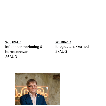
WEBINAR
WEBINAR
It- og data-sikkerhed
Influencer marketing &
27
AUG
bureauansvar
26
AUG