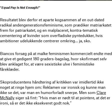
“
Equal Pay Is Not Enough!”
Resultatet blev derfor et aparte kogsammen af en out-dated
radikal andengenerationsfeminisme, som prædiker matriarkatet
frem for patriarkatet, og en malplaceret, kontra-tematisk
cementering af kvinder som overfladiske pyntedukker, hvis
ambitioner udelukkende centrerer omkring… ja, sko.
Biancos forsøg på at malke feminismen kommercielt endte med
at give et gedigent 180 graders-bagslag, hvor skofirmaet selv
blev anklaget for, at være sexistiske ulve i feministiske
fåreklæder.
Skoproducentens håndtering af kritikken var imidlertid ikke
noget at ringe hjem om: Reklamen var ironisk og kunne man
ikke se det, var man en humorforladt snerpe. Men som
Clare
McNally
siger så fint: ”Hvis man er nødt til at pointere, at det er
ironi, så er det ikke eksekveret godt nok.”