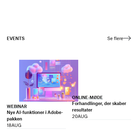
EVENTS
Se flere
ONLINE-MØDE
Forhandlinger, der skaber
WEBINAR
resultater
Nye AI-funktioner i Adobe-
20
AUG
pakken
18
AUG