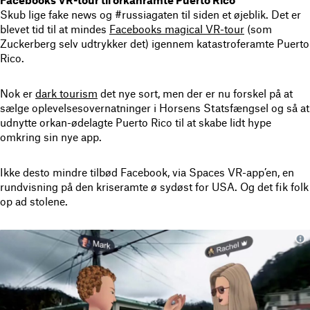
Facebooks VR-tour til orkanramte Puerto Rico
Skub lige fake news og #russiagaten til siden et øjeblik. Det er
blevet tid til at mindes
Facebooks magical VR-tour
(som
Zuckerberg selv udtrykker det) igennem katastroferamte Puerto
Rico.
Nok er
dark tourism
det nye sort, men der er nu forskel på at
sælge oplevelsesovernatninger i Horsens Statsfængsel og så at
udnytte orkan-ødelagte Puerto Rico til at skabe lidt hype
omkring sin nye app.
Ikke desto mindre tilbød Facebook, via Spaces VR-app’en, en
rundvisning på den kriseramte ø sydøst for USA. Og det fik folk
op ad stolene.