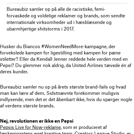
Bureaubiz samler op på alle de racistiske, femi-
forvaskede og voldelige reklamer og brands, som sendte
internationale virksomheder ud i hæsblæsende og
ubarmhjertige shitstorms i 2017.
Husker du Biancos #WomenNeedMore-kampagne, der
forvekslede kampen for ligestilling med kampen for pæne
stiletter? Eller da Kendall Jenner reddede hele verden med en
Pepsi? Du glemmer nok aldrig, da United Airlines tævede én af
deres kunder.
Bureaubiz samler nu op på årets største brand-fails og hvad
man kan lære af dem. Sidstnævnte forekommer muligvis
indlysende, men det er det åbenbart ikke, hvis du spørger nogle
af verdens største brands.
Nej, revolutionen er ikke en Pepsi
Pepsis Live for Now-reklame
, som er produceret af
læskegigantens eget kreative team, Creators League Studio, er