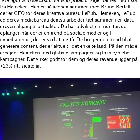
”
We fight with sarcasm, not with preach,
” siger James Thomson
fra Heineken. Han er på scenen sammen med Bruno Bertelli,
der er CEO for deres kreative bureau LePub. Heineken, LePub
og deres mediebureau dentsu arbejder tæt sammen i en data-
dreven tilgang til aktualitet. De har udviklet en monitor, der
opfanger, når der er en trend på sociale medier og i
nyhedsmedier, der er ved at opstå. De bruger den trend til at
generere content, der er aktuelt i det enkelte land. På den måde
arbejder Heineken med globale kampagner og lokale/niche
kampagner. Det virker godt for dem og deres revenue ligger på
+23% ift. sidste år.