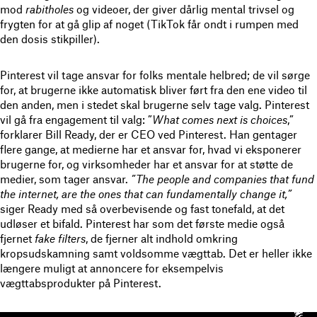
mod
rabitholes
og videoer, der giver dårlig mental trivsel og
frygten for at gå glip af noget (TikTok får ondt i rumpen med
den dosis stikpiller).
Pinterest vil tage ansvar for folks mentale helbred; de vil sørge
for, at brugerne ikke automatisk bliver ført fra den ene video til
den anden, men i stedet skal brugerne selv tage valg. Pinterest
vil gå fra engagement til valg: ”
What comes next is choices
,”
forklarer Bill Ready, der er CEO ved Pinterest. Han gentager
flere gange, at medierne har et ansvar for, hvad vi eksponerer
brugerne for, og virksomheder har et ansvar for at støtte de
medier, som tager ansvar.
”The people and companies that fund
the internet, are the ones that can fundamentally change it,”
siger Ready med så overbevisende og fast tonefald, at det
udløser et bifald. Pinterest har som det første medie også
fjernet
fake filters
, de fjerner alt indhold omkring
kropsudskamning samt voldsomme vægttab. Det er heller ikke
længere muligt at annoncere for eksempelvis
vægttabsprodukter på Pinterest.