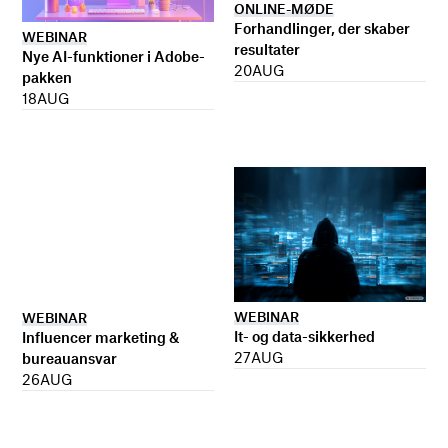
ONLINE-MØDE
Forhandlinger, der skaber
WEBINAR
resultater
Nye AI-funktioner i Adobe-
20
AUG
pakken
18
AUG
WEBINAR
WEBINAR
It- og data-sikkerhed
Influencer marketing &
27
AUG
bureauansvar
26
AUG