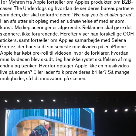
Tor Myhren fra Apple fortæller om Apples produkter, om B2B-
casen The Underdogs og hvordan de ser deres bureaupartnere
som dem, der skal udfordre dem: ”
We pay you to challenge us
”.
Han afslutter sit oplæg med en udnævnelse af medier som
kunst. Medieplaceringer er afgørende. Reklamen skal gøre det
skønnere, ikke forurenende. Herefter viser han forskellige OOH-
stickers, samt fortæller om Apples samarbejde med Selena
Gomez, der har skudt sin seneste musikvideo på en iPhone.
Apple har købt pre-roll til videoen, hvor de forklarer, hvordan
musikvideoen blev skudt. Jeg har ikke rystet skuffelsen af mig
endnu og tænker: Hvorfor optager Apple ikke en musikvideo
live på scenen? Eller lader folk prøve deres briller? Så mange
muligheder, så lidt innovation på scenen.