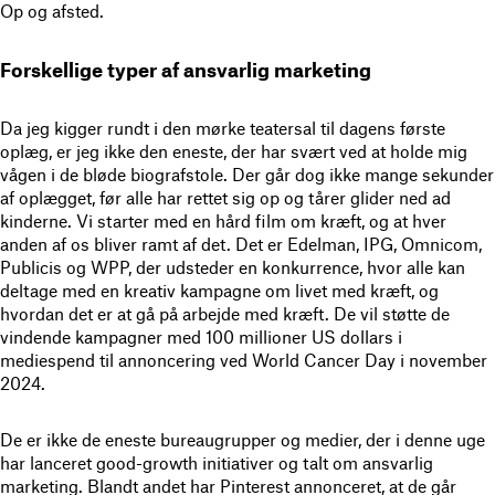
Op og afsted.
Forskellige typer af ansvarlig marketing
Da jeg kigger rundt i den mørke teatersal til dagens første
oplæg, er jeg ikke den eneste, der har svært ved at holde mig
vågen i de bløde biografstole. Der går dog ikke mange sekunder
af oplægget, før alle har rettet sig op og tårer glider ned ad
kinderne. Vi starter med en hård film om kræft, og at hver
anden af os bliver ramt af det. Det er Edelman, IPG, Omnicom,
Publicis og WPP, der udsteder en konkurrence, hvor alle kan
deltage med en kreativ kampagne om livet med kræft, og
hvordan det er at gå på arbejde med kræft. De vil støtte de
vindende kampagner med 100 millioner US dollars i
mediespend til annoncering ved World Cancer Day i november
2024.
De er ikke de eneste bureaugrupper og medier, der i denne uge
har lanceret good-growth initiativer og talt om ansvarlig
marketing. Blandt andet har Pinterest annonceret, at de går