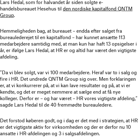
Lars Hedal, som for halvandet år siden solgte e-
handelsbureauet Hesehus til
den nordiske kapitalfond QNTM
Group
.
Hemmeligheden bag, at bureauet – endda efter salget fra
bureaulederejet til en kapitalfond – har kunnet ansætte 113
medarbejdere samtidig med, at man kun har haft 13 opsigelser i
år, er ifølge Lars Hedal, at HR er og altid har været den vigtigste
afdeling.
”Da vi blev solgt, var vi 100 medarbejdere. Heraf var to i salg og
fire i HR. Det undrede QNTM Group sig over. Men forklaringen
er, at vi konkurrerer på, at vi kan lave resultater og på, at vi er
kendte, og det er meget nemmere at sælge end at få nye
kolleger. Derfor er – og har været – HR vores vigtigste afdeling,”
sagde Lars Hedal til de 40 fremmødte bureauledere.
Det forstod køberen godt, og i dag er det med i strategien, at HR
er det vigtigste aktiv for virksomheden og der er derfor nu 10
ansatte i HR-afdelingen og 3 i salgsafdelingen.