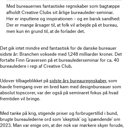
Med bureauernes fantastiske regnskaber som bagtæppe
afholdt Creative Clubs sit årlige bureauleder-seminar.
Her er inputtene og inspirationen – og en barsk sandhed:
Der er mange årsager til, at folk vil arbejde på et bureau,
men kun én grund til, at de forlader det.
Det gik intet mindre end fantastisk for de danske bureauer
sidste år: Branchen voksede med 1,248 milliarder kroner. Det
fortalte Finn Graversen på et bureaulederseminar for ca. 40
bureauledere i regi af Creative Club.
Udover tilbageblikket på
sidste års bureauregnskaber
, som
havde fremgang over en bred kam med designbureauer som
absolut topscorer, var der også på seminaret fokus på hvad
fremtiden vil bringe.
Med tanke på krig, stigende priser og forbrugertillid i bund,
brugte bureaulederne ord som ’skeptisk’ og ’spændende’ om
2023. Man var enige om, at der nok var mørkere skyer forude,