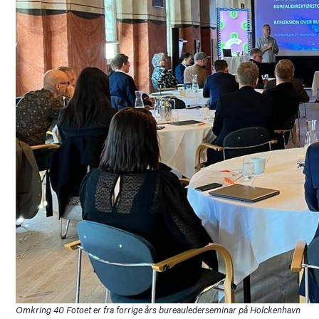
Omkring 40 Fotoet er fra forrige års bureaulederseminar på Holckenhavn