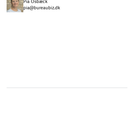
Pia Osbæck
pia@bureaubiz.dk