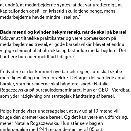
at undgå, at medarbejderne syntes, at det var uretfærdigt, at
kapitalfonden også i en krisetid skulle tjene penge, mens
medarbejderne havde mindre i realløn.”
Både mænd og kvinder bekymrer sig, når de skal på barsel
Udover at tiltrække praktikanter og være opmærksom på
medarbejdernes trivsel, er gode barselsvilkår blevet et endnu
vigtige element til at tiltrække og fastholde medarbejdere. Det
har flere bureauer meldt ud tidligere.
Endvidere er der kommet nye barselsregler, som skal skabe
mere ligestilling mellem forældre. Det øger det samlede antal
barsler, som bureauerne skal håndtere, sagde Natalia
Rogaczewska på bureaulederseminaret. Hun er CEO i Værdbar,
som yder rådgivning om strategisk håndtering af barsel.
Ifølge hende viser undersøgelser, at syv ud af 10 mænd vil
bruge den øremærkede barsel. Og det kan være en udfordring,
mener Natalia Rogaczewska. Hun står selv bag en
undersøgelse med 244 respondenter, heraf 85 pct.