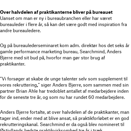
Over halvdelen af praktikanterne bliver på bureauet
Uanset om man er ny i bureaubranchen eller har været
bureauleder i flere år, så kan det være godt med inspiration fra
andre bureauledere.
Og på bureaulederseminaret kom adm. direktør hos det seks år
gamle performance marketing bureau, Searchmind, Anders
Bjerre med sit bud på, hvorfor man gør stor brug af
praktikanter.
”Vi forsøger at skabe de unge talenter selv som supplement til
vores rekruttering
,
” siger Anders Bjerre, som sammen med sin
partner Brian Ahle har tredoblet antallet af medarbejdere inden
for de seneste tre år, og som nu har rundet 60 medarbejdere.
Anders Bjerre fortalte, at over halvdelen af de praktikanter, man
tager ind, ender med at blive ansat, så praktikforløbet er en god
rekrutteringskanal. Searchmind er da også blev nomineret til
Østjyllands bedste praktikvirksomhed tre år i træk