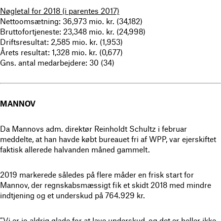
Nøgletal for 2018 (i parentes 2017)
Nettoomsætning: 36,973 mio. kr. (34,182)
Bruttofortjeneste: 23,348 mio. kr. (24,998)
Driftsresultat: 2,585 mio. kr. (1,953)
Årets resultat: 1,328 mio. kr. (0,677)
Gns. antal medarbejdere: 30 (34)
MANNOV
Da Mannovs adm. direktør Reinholdt Schultz i februar
meddelte, at han havde købt bureauet fri af WPP, var ejerskiftet
faktisk allerede halvanden måned gammelt.
2019 markerede således på flere måder en frisk start for
Mannov, der regnskabsmæssigt fik et skidt 2018 med mindre
indtjening og et underskud på 764.929 kr.
”Vi er jo aldrig glade for at lave underskud, og det er heller ikke