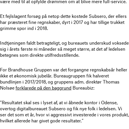
være med til at opfylde drømmen om at blive mere full-service.
Et fejlslagent forsøg på netop dette kostede Subsero, der ellers
har præsteret fine regnskaber, dyrt i 2017 og har tillige trukket
grimme spor ind i 2018.
Indtjeningen faldt betragteligt, og bureauets underskud voksede
sig i årets første ni måneder så meget større, at det af ledelsen
betegnes som direkte utilfredsstillende.
For Brandhouse Gruppen var det forgangne regnskabsår heller
ikke et økonomisk jubelår. Bureaugruppen fik halveret
bundlinjen i 2017/2018, og gruppens adm. direktør Thomas
Nolsøe
forklarede på den baggrund
Bureaubiz:
”Resultatet skal ses i lyset af, at vi åbnede kontor i Odense,
overtog digitalbureauet Subsero og fik nye folk i ledelsen. Vi
ser det som et år, hvor vi aggressivt investerede i vores produkt,
hvilket allerede har givet gode resultater.”