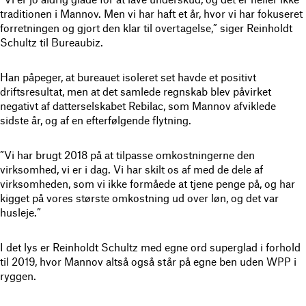
traditionen i Mannov. Men vi har haft et år, hvor vi har fokuseret
forretningen og gjort den klar til overtagelse,” siger Reinholdt
Schultz til Bureaubiz.
Han påpeger, at bureauet isoleret set havde et positivt
driftsresultat, men at det samlede regnskab blev påvirket
negativt af datterselskabet Rebilac, som Mannov afviklede
sidste år, og af en efterfølgende flytning.
”Vi har brugt 2018 på at tilpasse omkostningerne den
virksomhed, vi er i dag. Vi har skilt os af med de dele af
virksomheden, som vi ikke formåede at tjene penge på, og har
kigget på vores største omkostning ud over løn, og det var
husleje.”
I det lys er Reinholdt Schultz med egne ord superglad i forhold
til 2019, hvor Mannov altså også står på egne ben uden WPP i
ryggen.