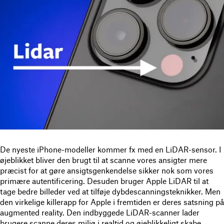
De nyeste iPhone-modeller kommer fx med en LiDAR-sensor. I
øjeblikket bliver den brugt til at scanne vores ansigter mere
præcist for at gøre ansigtsgenkendelse sikker nok som vores
primære autentificering. Desuden bruger Apple LiDAR til at
tage bedre billeder ved at tilføje dybdescanningsteknikker. Men
den virkelige killerapp for Apple i fremtiden er deres satsning på
augmented reality. Den indbyggede LiDAR-scanner lader
brugere scanne deres miljø i realtid og øjeblikkeligt skabe