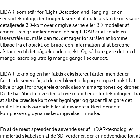
LiDAR, som står for ’Light Detection and Ranging’, er en
sensorteknologi, der bruger lasere til at måle afstande og skabe
detaljerede 3D-kort over omgivelserne eller 3D modeller af
emner. Den grundlæggende idé bag LiDAR er at sende en
laserstråle ud, måle den tid, det tager for strålen at komme
tilbage fra et objekt, og bruge den information til at beregne
afstanden til det pågældende objekt. Og så bare gøre det med
mange lasere og utrolig mange gange i sekundet.
LiDAR-teknologien har faktisk eksisteret i årtier, men det er
først i de senere år, at den er blevet billig og kompakt nok til at
blive brugt i forbrugerelektronik såsom smartphones og droner.
Dette har åbnet en verden af nye muligheder for teknologien: fra
at skabe præcise kort over bygninger og gader til at gøre det
muligt for selvkørende biler at navigere sikkert gennem
komplekse og dynamiske omgivelser i mørke.
En af de mest spændende anvendelser af LiDAR-teknologi er
imidlertid skabelsen af de 3D-verdener, der er nødvendige for, at